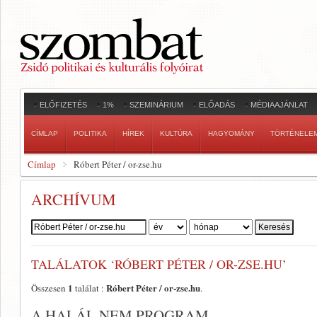
ELŐFIZETÉS
1%
SZEMINÁRIUM
ELŐADÁS
MÉDIAAJÁNLAT
CÍMLAP
POLITIKA
HÍREK
KULTÚRA
HAGYOMÁNY
TÖRTÉNELE
Címlap
Róbert Péter / or-zse.hu
ARCHÍVUM
Szerző:
TALÁLATOK ‘RÓBERT PÉTER / OR-ZSE.HU’
1
Róbert Péter / or-zse.hu
Összesen
találat :
.
A HALÁL NEM PROGRAM