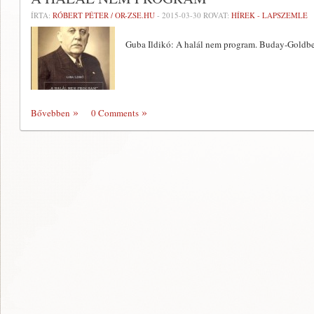
ÍRTA:
RÓBERT PÉTER / OR-ZSE.HU
-
2015-03-30
ROVAT:
HÍREK - LAPSZEMLE
Guba Ildikó: A halál nem program. Buday-Goldbe
Bővebben
0 Comments