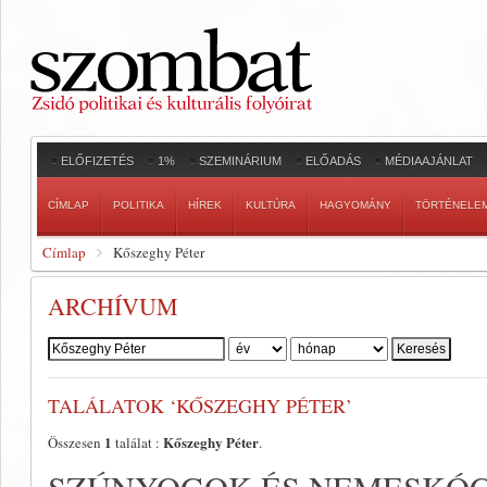
ELŐFIZETÉS
1%
SZEMINÁRIUM
ELŐADÁS
MÉDIAAJÁNLAT
CÍMLAP
POLITIKA
HÍREK
KULTÚRA
HAGYOMÁNY
TÖRTÉNELE
Címlap
Kőszeghy Péter
ARCHÍVUM
Szerző:
TALÁLATOK ‘KŐSZEGHY PÉTER’
1
Kőszeghy Péter
Összesen
találat :
.