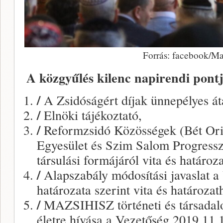
Forrás: facebook/Ma
A közgyűlés kilenc napirendi pontj
/
A Zsidóságért díjak ünnepélyes át
/
Elnöki tájékoztató,
/
Reformzsidó Közösségek (Bét Or
Egyesület és Szim Salom Progressz
társulási formájáról vita és határoz
/
Alapszabály módosítási javaslat a
határozata szerint vita és határozat
/
MAZSIHISZ történeti és társada
életre hívása a Vezetőség 2019.11.