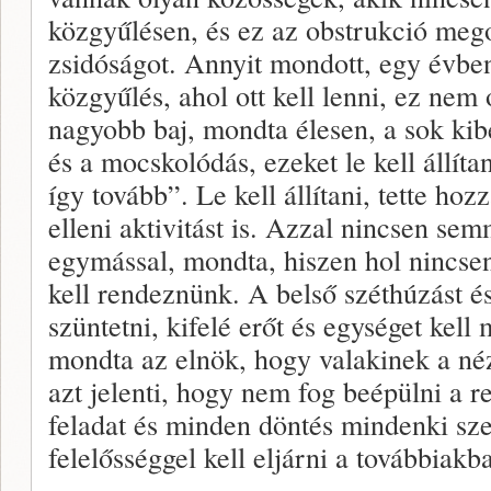
közgyűlésen, és ez az obstrukció meg
zsidóságot. Annyit mondott, egy évbe
közgyűlés, ahol ott kell lenni, ez nem
nagyobb baj, mondta élesen, a sok ki
és a mocskolódás, ezeket le kell állíta
így tovább”. Le kell állítani, tette ho
elleni aktivitást is. Azzal nincsen se
egymással, mondta, hiszen hol nincsen
kell rendeznünk. A belső széthúzást é
szüntetni, kifelé erőt és egységet kell
mondta az elnök, hogy valakinek a né
azt jelenti, hogy nem fog beépülni a r
feladat és minden döntés mindenki sze
felelősséggel kell eljárni a továbbiakb