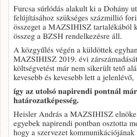
Furcsa súrlódás alakult ki a Dohány u
felújításához szükséges százmillió fori
összeget a MAZSIHISZ tartalékából k
összeg a BZSH rendelkezésre áll.
A közgyűlés végén a küldöttek egyhan
MAZSIHISZ 2019. évi zárszámadását,
költségvetést már nem sikerült tető al
kevesebb és kevesebb lett a jelenlévő,
így az utolsó napirendi pontnál má
határozatképesség.
Heisler András a MAZSIHISZ elnöke 
egyebek napirendi pontban osztotta me
hogy a szervezet kommunikációjának 