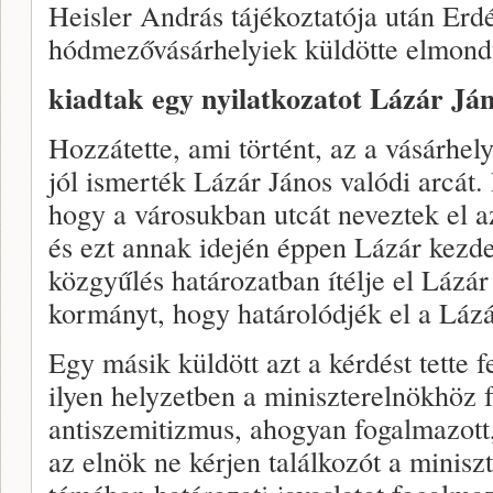
Heisler András tájékoztatója után Erd
hódmezővásárhelyiek küldötte elmond
kiadtak egy nyilatkozatot Lázár Jáno
Hozzátette, ami történt, az a vásárhel
jól ismerték Lázár János valódi arcát
hogy a városukban utcát neveztek el a
és ezt annak idején éppen Lázár kezde
közgyűlés határozatban ítélje el Lázár
kormányt, hogy határolódjék el a Lázár
Egy másik küldött azt a kérdést tette 
ilyen helyzetben a miniszterelnökhöz 
antiszemitizmus, ahogyan fogalmazott, 
az elnök ne kérjen találkozót a minisz