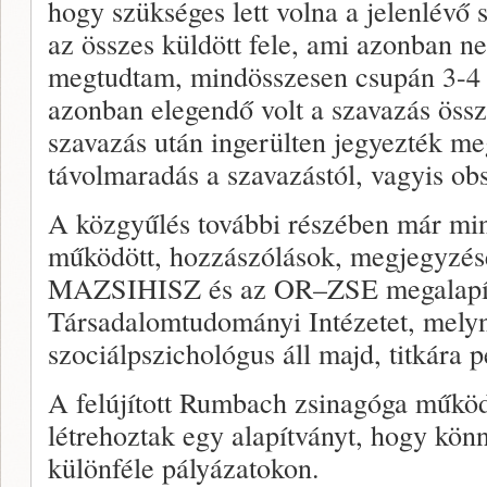
hogy szükséges lett volna a jelenlévő 
az összes küldött fele, ami azonban n
megtudtam, mindösszesen csupán 3-4 
azonban elegendő volt a szavazás ös
szavazás után ingerülten jegyezték me
távolmaradás a szavazástól, vagyis obs
A közgyűlés további részében már min
működött, hozzászólások, megjegyzése
MAZSIHISZ és az OR–ZSE megalapítot
Társadalomtudományi Intézetet, mely
szociálpszichológus áll majd, titkára 
A felújított Rumbach zsinagóga műkö
létrehoztak egy alapítványt, hogy kön
különféle pályázatokon.