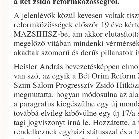
a két zsidó reformközösségről.
A jelenlévők közül kevesen voltak tisz
reformközösségek először 19 éve kérté
MAZSIHISZ-be, ám akkor elutasítottá
megelőző vitában mindenki vérmérsékl
akadtak szomorú és derűs pillanatok i
Heisler András bevezetésképpen elmon
van szó, az egyik a Bét Orim Reform 
Szim Salom Progresszív Zsidó Hitközs
megmutatta, hogyan módosulna az alaps
a paragrafus kiegészülne egy új monda
továbbá elvileg kibővülne egy új 17/a s
tagi jogviszonyt írná le. Hozzátette, a
rendelkeznek egyházi státusszal és a t