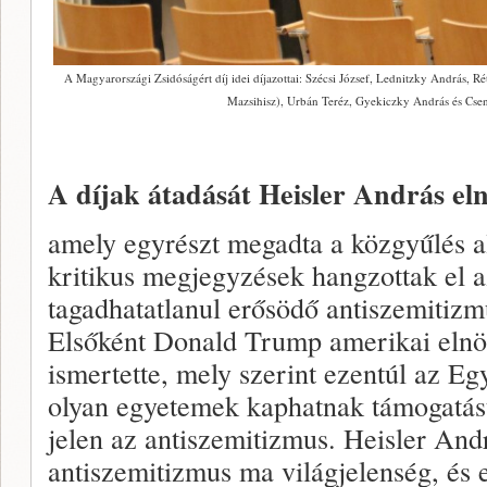
A Magyarországi Zsidóságért díj idei díjazottai: Szécsi József, Lednitzky András, R
Mazsihisz), Urbán Teréz, Gyekiczky András és Csen
A díjak átadását Heisler András eln
amely egyrészt megadta a közgyűlés a
kritikus megjegyzések hangzottak el a
tagadhatatlanul erősödő antiszemitizm
Elsőként Donald Trump amerikai elnök
ismertette, mely szerint ezentúl az E
olyan egyetemek kaphatnak támogatást
jelen az antiszemitizmus. Heisler And
antiszemitizmus ma világjelenség, és er