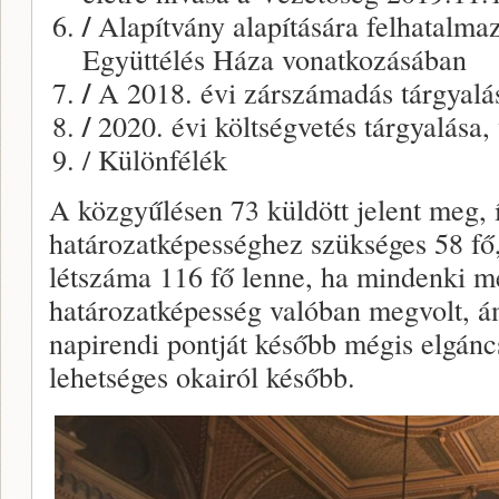
/
Alapítvány alapítására felhatalm
Együttélés Háza vonatkozásában
/
A 2018. évi zárszámadás tárgyalása
/
2020. évi költségvetés tárgyalása, 
/ Különfélék
A közgyűlésen 73 küldött jelent meg, 
határozatképességhez szükséges 58 fő,
létszáma 116 fő lenne, ha mindenki me
határozatképesség valóban megvolt, á
napirendi pontját később mégis elgánc
lehetséges okairól később.