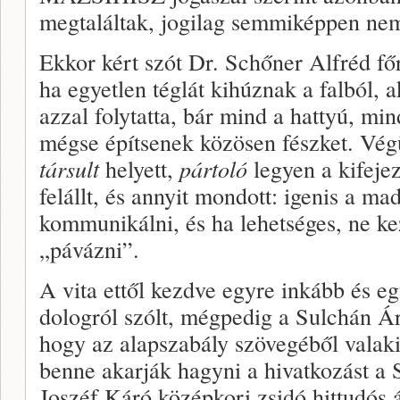
megtaláltak, jogilag semmiképpen nem
Ekkor kért szót Dr. Schőner Alfréd fő
ha egyetlen téglát kihúznak a falból, 
azzal folytatta, bár mind a hattyú, mi
mégse építsenek közösen fészket. Végü
társult
helyett,
pártoló
legyen a kifeje
felállt, és annyit mondott: igenis a m
kommunikálni, és ha lehetséges, ne ke
„pávázni”.
A vita ettől kezdve egyre inkább és eg
dologról szólt, mégpedig a Sulchán Ár
hogy az alapszabály szövegéből valaki
benne akarják hagyni a hivatkozást a
Joszéf Káró középkori zsidó hittudós á