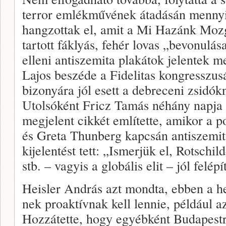
terror emlékművének átadásán mennyi
hangzottak el, amit a Mi Hazánk Mo
tartott fáklyás, fehér lovas „bevonulás
elleni antiszemita plakátok jelentek 
Lajos beszéde a Fidelitas kongresszus
bizonyára jól esett a debreceni zsidók
Utolsóként Fricz Tamás néhány napj
megjelent cikkét említette, amikor a 
és Greta Thunberg kapcsán antiszemit
kijelentést tett: „Ismerjük el, Rotsch
stb. – vagyis a globális elit – jól felépí
Heisler András azt mondta, ebben a
nek proaktívnak kell lennie, például 
Hozzátette, hogy egyébként Budapestr