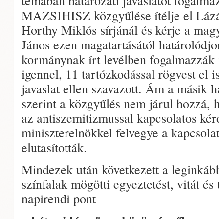
témában határozati javaslatot fogalma
MAZSIHISZ közgyűlése ítélje el Lázá
Horthy Miklós sírjánál és kérje a ma
János ezen magatartásától határolódjo
kormánynak írt levélben fogalmazzák 
igennel, 11 tartózkodással rögvest el 
javaslat ellen szavazott. Ám a másik ha
szerint a közgyűlés nem járul hozzá
az antiszemitizmussal kapcsolatos kér
miniszterelnökkel felvegye a kapcsola
elutasították.
Mindezek után következett a leginkább 
színfalak mögötti egyeztetést, vitát és 
napirendi pont