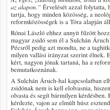
az alapon.”
Érvelését azzal folytatta,
tartja, hogy minden közösség, a neoló
reformközösségek is a Tóra alapján ál
Rónai László ehhez annyit fűzött hozz
magyar zsidó sem él a Sulchán Áruch 
Pécsről pedig azt mondta, ne a taghit
milyen vallási irányzat szerint élnek. 
kért, nagyon jónak tartaná, ha a ref
bemutatkoznának.
A Sulchán Áruch-hal kapcsolatban elh
zsidónak nem is kell elolvasnia, hiszen
olvasta és segít bármilyen kérdésben.
kérdezte, vajon az elmúlt húsz esztend
Sulchán Áruch benne van, vagy nincs