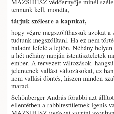
MAZSIHISZ védőernyője minél széles
tennünk kell, mondta,
tárjuk szélesre a kapukat,
hogy végre megszólíthassuk azokat a 
tudtunk megszólítani. Ha ez nem tört
haladni lefelé a lejtőn. Néhány helyen
a hét néhány napján istentiszteletek m
ember. A tervezett változások, hangsú
jelentenek vallási változásokat, ez han
nem vallási döntés, hiszen minden sza
marad.
Schönberger András főrabbi azt állítot
ellentétben a rabbitestületnek igenis 
MAZSIHISZ jogászai szerint azonban,