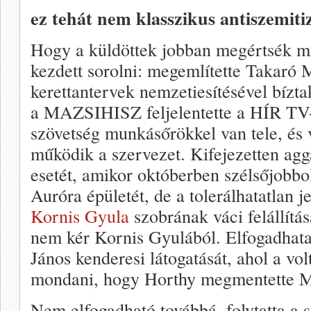
ez tehát nem klasszikus antiszemit
Hogy a küldöttek jobban megértsék mi
kezdett sorolni: megemlítette Takaró M
kerettantervek nemzetiesítésével bíz
a MAZSIHISZ feljelentette a HÍR TV-t,
szövetség munkásőrökkel van tele, és
működik a szervezet. Kifejezetten ag
esetét, amikor októberben szélsőjobbo
Auróra épületét, de a tolerálhatatlan j
Kornis Gyula
szobrának váci felállítás
nem kér Kornis Gyulából. Elfogadhata
János kenderesi látogatását, ahol a volt
mondani, hogy Horthy megmentette M
Nem elfogadható továbbá, folytatta a s