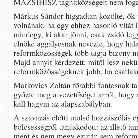
MAZSIHISZ taghitközségeit nem foga
Márkus Sándor higgadtan közölte, ők
volnának, ha egy ehhez hasonló vitát l
mindegy, ki akar jönni, csak zsidó l
elnöke aggályosnak nevezte, hogy hal
reformközösségek több tagja bizony n
Majd annyit kérdezett: mitől lesz nekü
reformközösségeknek jobb, ha csatla
Markovics Zoltán főrabbi fontosnak ta
győzte meg a vezetőséget arról, hogy
kell hagyni az alapszabályban.
A szavazás előtti utolsó hozzászólás 
bölcsességről tanúskodott: az illető a
ment és nem megy ezután sem reformk