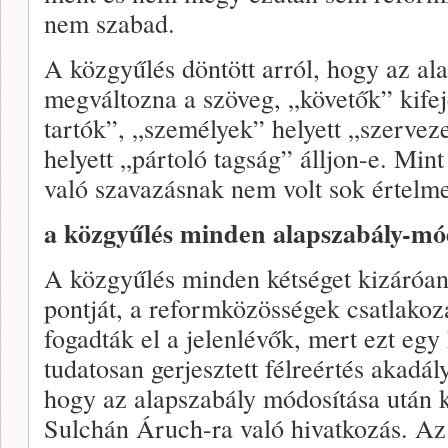
nem szabad.
A közgyűlés döntött arról, hogy az a
megváltozna a szöveg, „követők” kifeje
tartók”, „személyek” helyett „szerveze
helyett „pártoló tagság” álljon-e. Mint
való szavazásnak nem volt sok értelme
a közgyűlés minden alapszabály-módo
A közgyűlés minden kétséget kizáróan
pontját, a reformközösségek csatlako
fogadták el a jelenlévők, mert ezt egy
tudatosan gerjesztett félreértés akadál
hogy az alapszabály módosítása után k
Sulchán Áruch-ra való hivatkozás. Az