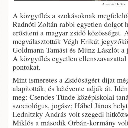
A szerző felvétele
A közgyűlés a szokásoknak megfelelőe
Radnóti Zoltán rabbi egyetlen dolgot 
erősíteni a magyar zsidó közösséget. 
megválasztották Végh Erikát jegyzők
Goldmann Tamást és Münz Lászlót a j
A közgyűlés egyetlen ellenszavazattal 
pontokat.
Mint ismeretes a Zsidóságért díjat mé
alapították, és kétévente adják át. Idé
meg: Csendes Tünde középiskolai tan
szociológus, jogász; Hábel János hely
Lednitzky András volt szegedi hitközs
Miklós a második Orbán-kormány volt