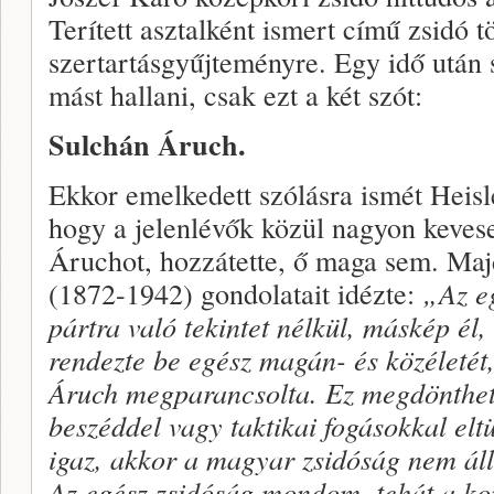
Terített asztalként ismert című zsidó t
szertartásgyűjteményre. Egy idő után s
mást hallani, csak ezt a két szót:
Sulchán Áruch.
Ekkor emelkedett szólásra ismét Heisle
hogy a jelenlévők közül nagyon keves
Áruchot, hozzátette, ő maga sem. Ma
(1872-1942) gondolatait idézte:
„Az e
pártra való tekintet nélkül, máskép él
rendezte be egész magán- és közéletét
Áruch megparancsolta. Ez megdönthete
beszéddel vagy taktikai fogásokkal elt
igaz, akkor a magyar zsidóság nem ál
Az egész zsidóság mondom, tehát a kon