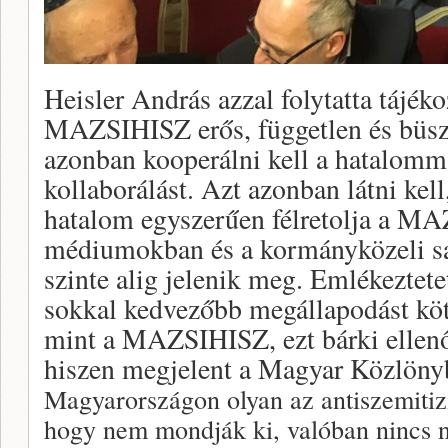
Heisler András azzal folytatta tájéko
MAZSIHISZ erős, független és büszk
azonban kooperálni kell a hatalomma
kollaborálást. Azt azonban látni kel
hatalom egyszerűen félretolja a MA
médiumokban és a kormányközeli 
szinte alig jelenik meg. Emlékeztet
sokkal kedvezőbb megállapodást kö
mint a MAZSIHISZ, ezt bárki ellenőr
hiszen megjelent a Magyar Közlöny
Magyarországon olyan az antiszemitiz
hogy nem mondják ki, valóban nincs ny