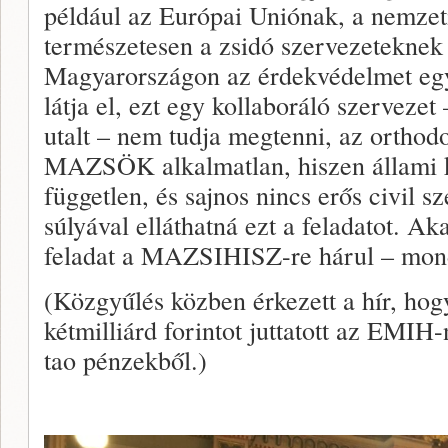
például az Európai Uniónak, a nemze
természetesen a zsidó szervezeteknek 
Magyarországon az érdekvédelmet 
látja el, ezt egy kollaboráló szervezet
utalt – nem tudja megtenni, az orthod
MAZSÖK alkalmatlan, hiszen állami k
független, és sajnos nincs erős civil s
súlyával elláthatná ezt a feladatot. Ak
feladat a MAZSIHISZ-re hárul – mon
(Közgyűlés közben érkezett a hír, ho
kétmilliárd forintot juttatott az EMIH
tao pénzekből.)