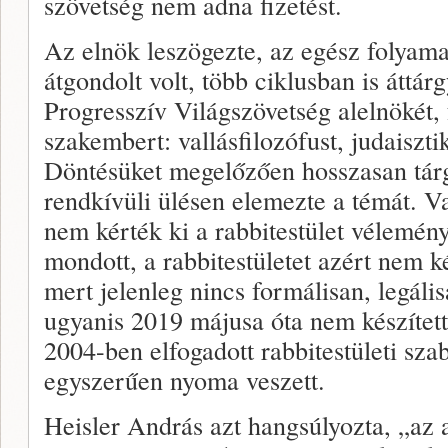
szövetség nem adna fizetést.
Az elnök leszögezte, az egész folyama
átgondolt volt, több ciklusban is áttár
Progresszív Világszövetség alelnökét, 
szakembert: vallásfilozófust, judaisztik
Döntésüket megelőzően hosszasan tárgy
rendkívüli ülésen elemezte a témát. V
nem kérték ki a rabbitestület vélemén
mondott, a rabbitestületet azért nem k
mert jelenleg nincs formálisan, legáli
ugyanis 2019 májusa óta nem készített
2004-ben elfogadott rabbitestületi szab
egyszerűen nyoma veszett.
Heisler András azt hangsúlyozta, „az 