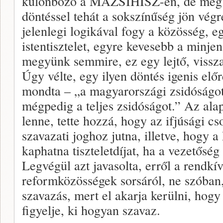
különböző a MAZSIHISZ-en, de még a
döntéssel tehát a sokszínűség jön végre
jelenlegi logikával fogy a közösség, e
istentisztelet, egyre kevesebb a minj
megyünk semmire, ez egy lejtő, vissza 
Úgy vélte, egy ilyen döntés igenis el
mondta – „a magyarországi zsidóságot
mégpedig a teljes zsidóságot.” Az ala
lenne, tette hozzá, hogy az ifjúsági c
szavazati joghoz jutna, illetve, hog
kaphatna tiszteletdíjat, ha a vezetős
Legvégül azt javasolta, erről a rendkív
reformközösségek sorsáról, ne szóban
szavazás, mert el akarja kerülni, hogy
figyelje, ki hogyan szavaz.