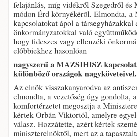
felajánlás, míg vidékről Szegedről és
módon Érd környékéről. Elmondta, 
kapcsolatokat ápol a társegyházakkal 
önkormányzatokkal való együttműködése
hogy fideszes vagy ellenzéki önkormá
előbbiekhez hasonlóan
nagyszerű a MAZSIHISZ kapcsolata 
különböző országok nagyköveteivel.
Az elnök visszakanyarodva az antisze
elmondta, a vezetőség úgy gondolta, 
komfortérzetet megosztja a Miniszterel
kértek Orbán Viktortól, amelyre egye
válasz. Hozzátette, azért kértek szemé
miniszterelnöktől, mert az a tapasztalt