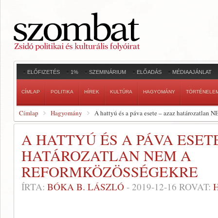
ELŐFIZETÉS
1%
SZEMINÁRIUM
ELŐADÁS
MÉDIAAJÁNLAT
CÍMLAP
POLITIKA
HÍREK
KULTÚRA
HAGYOMÁNY
TÖRTÉNELE
Címlap
Hagyomány
A hattyú és a páva esete – azaz határozatlan 
A HATTYÚ ÉS A PÁVA ESET
HATÁROZATLAN NEM A
REFORMKÖZÖSSÉGEKRE
ÍRTA:
BÓKA B. LÁSZLÓ
-
2019-12-16
ROVAT: