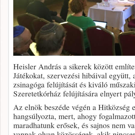
Heisler András a sikerek között említ
Játékokat, szervezési hibáival együtt
zsinagóga felújítását és kiváló műszak
Szeretetkórház felújítására elnyert pál
Az elnök beszéde végén a Hitközség 
hangsúlyozta, mert, ahogy fogalmazot
maradhatunk erősek, és sajnos nem v
vannak olyan közösségek, akik nincse