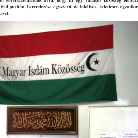
ól következtethetünk arra, hogy itt egy vallásos közösség életter
kívül puritán, berendezése egyszerű, de lakályos, keletiesen egzotiku
aszt.