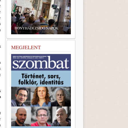
z
z
ZSIDÓ GASZTRONÓMIAI
e
TALÁLKOZÓ A BONYHÁDI
ú
ZSINAGÓGÁBAN
n
k
MEGJELENT
n
s
g
k
n
t
r
a