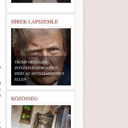
HÍREK-LAPSZEMLE
TRUMP ORSZÁGOS
s
INTÉZKEDÉSSOROZATOT
INDÍT AZ ANTISZEMITIZMUS
ELLEN
l
e
t
KÖZÖSSÉG
.
i