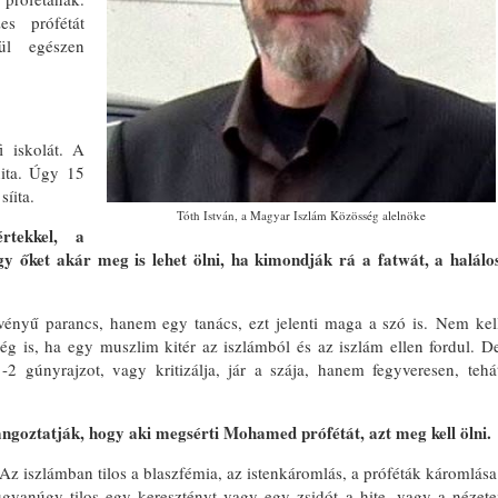
s prófétát
ül egészen
i iskolát. A
ita. Úgy 15
síita.
Tóth István, a Magyar Iszlám Közösség alelnöke
rtekkel, a
gy őket akár meg is lehet ölni, ha kimondják rá a fatwát, a halálo
ényű parancs, hanem egy tanács, ezt jelenti maga a szó is. Nem kel
ég is, ha egy muszlim kitér az iszlámból és az iszlám ellen fordul. D
2 gúnyrajzot, vagy kritizálja, jár a szája, hanem fegyveresen, tehá
 hangoztatják, hogy aki megsérti Mohamed prófétát, azt meg kell ölni.
 Az iszlámban tilos a blaszfémia, az istenkáromlás, a próféták káromlása
yanúgy tilos egy keresztényt vagy egy zsidót a hite, vagy a nézete