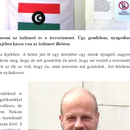
osni az iszlámot és a terrorizmust. Úgy gondolom, nyugodta
ejében káosz van az iszlámot illetően.
a fejekben. A héten járt itt egy úriember egy másik újságtól, nagyo
ezte meg, hogy de mit gondolok én arról, hogy mi vezérli a terroristát
k az éle az volt, hogy én, mint terrorista mit gondolok. Azt feleltem
n nyilatkozni.
sidóknál is
gyökerekkel
allásos, de
ként. Nekem
 tisztelendő
azán hívő. S
 prófétának.