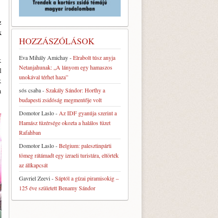
z
k
HOZZÁSZÓLÁSOK
Eva Mihály Amichay
-
Elrabolt túsz anyja
k
Netanjahunak: „A lányom egy hamaszos
l
unokával térhet haza”
k
n
sós csaba
-
Szakály Sándor: Horthy a
budapesti zsidóság megmentője volt
Domotor Laslo
-
Az IDF gyanúja szerint a
Hamász tüzérsége okozta a halálos tüzet
Rafahban
Domotor Laslo
-
Belgium: palesztinpárti
tömeg rátámadt egy izraeli turistára, eltörték
az állkapcsát
Gavriel Zeevi
-
Sáptól a gízai piramisokig –
125 éve született Benamy Sándor