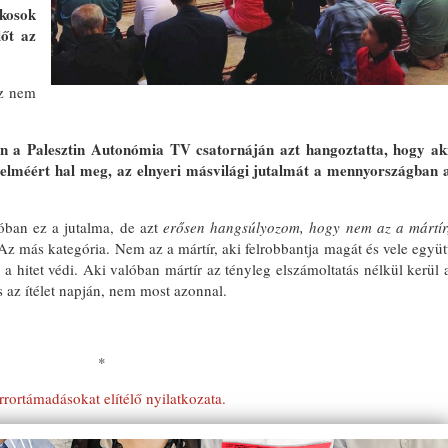
lkosok
lőt az
az nem
a Palesztin Autonómia TV csatornáján azt hangoztatta, hogy ak
delméért hal meg, az elnyeri másvilági jutalmát a mennyországban 
óban ez a jutalma, de azt
erősen hangsúlyozom, hogy nem az a mártír
Az más kategória. Nem az a mártír, aki felrobbantja magát és vele együt
 hitet védi. Aki valóban mártír az tényleg elszámoltatás nélkül kerül 
 az ítélet napján, nem most azonnal.
.
*
errortámadásokat elítélő nyilatkozata.