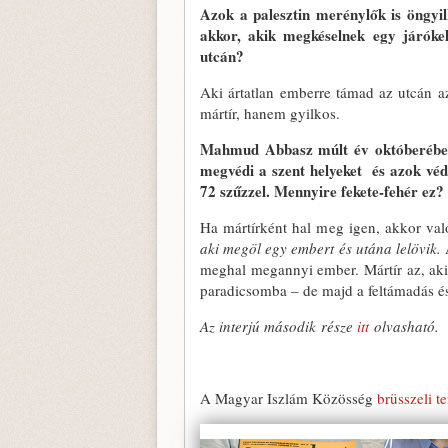
Azok a palesztin merénylők is öngyi
akkor, akik megkéselnek egy járóke
utcán?
Aki ártatlan emberre támad az utcán 
mártír, hanem gyilkos.
Mahmud Abbasz múlt év októberében 
megvédi a szent helyeket és azok vé
72 szűzzel. Mennyire fekete-fehér ez?
Ha mártírként hal meg igen, akkor val
aki megöl egy embert és utána lelövik.
meghal megannyi ember. Mártír az, aki a
paradicsomba – de majd a feltámadás és
Az interjú második része
itt
olvasható
A Magyar Iszlám Közösség
brüsszeli t