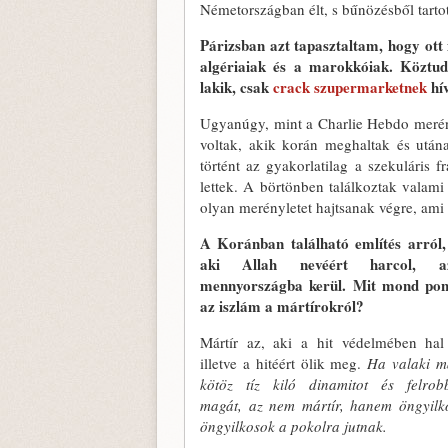
Németországban élt, s bűnözésből tarto
Párizsban azt tapasztaltam, hogy ott 
algériaiak és a marokkóiak. Köztudo
lakik, csak
crack szup
e
rmarketnek
hív
Ugyanúgy, mint a Charlie Hebdo merényle
voltak, akik korán meghaltak és után
történt az gyakorlatilag a szekuláris 
lettek. A börtönben találkoztak valami 
olyan merényletet hajtsanak végre, ami 
A Koránban található említés arról
aki Allah nevéért harcol, 
mennyországba kerül. Mit mond pon
az iszlám a mártírokról?
Mártír az, aki a hit védelmében ha
illetve a hitéért ölik meg.
Ha valaki m
kötöz tíz kiló dinamitot és felrob
magát, az nem mártír, hanem öngyilk
öngyilkosok a pokolra jutnak.