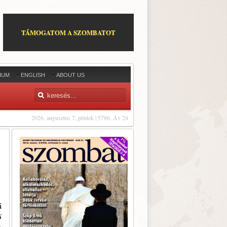
TÁMOGATOM A SZOMBATOT
IUM
ENGLISH
ABOUT US
2026. augusztus 7, péntek | 5786. Áv 24
i
ő