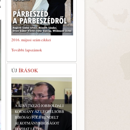
e
s
2016. májusi szám cikkei
További lapszámok
ÚJ
ÍRÁSOK
A KÖVETKEZŐ JOBBOLDALI
KORMÁNY AZ LEGFELSŐBB
BÍRÓSÁG FÖLÉ RENDELT
ALKOTMÁNYBÍRÓSÁGOT
HOZHAT LÉTRE