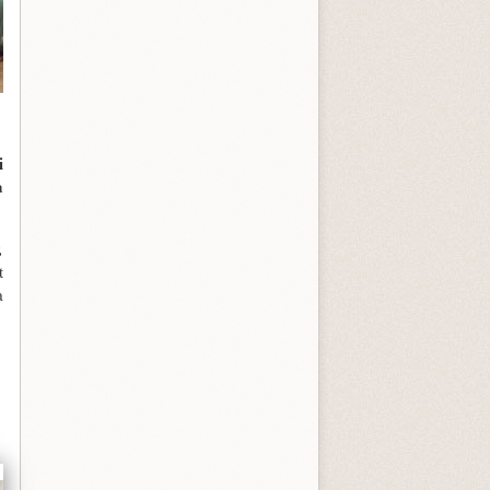
i
a
,
t
a