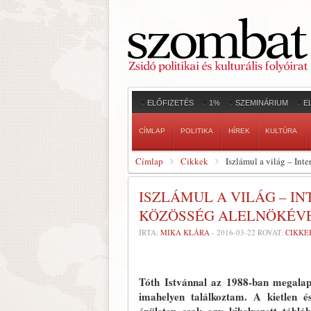
ELŐFIZETÉS
1%
SZEMINÁRIUM
E
CÍMLAP
POLITIKA
HÍREK
KULTÚRA
Címlap
Cikkek
Iszlámul a világ – Int
ISZLÁMUL A VILÁG – I
KÖZÖSSÉG ALELNÖKÉVEL
ÍRTA:
MIKA KLÁRA
-
2016-03-22
ROVAT:
CIKKE
Tóth Istvánnal az 1988-ban megalap
imahelyen találkoztam. A kietlen é