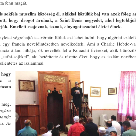
tta fenn magát.
is sokféle muszlim közösség él, akikkel közülük baj van azok főleg a
tt, hogy drogot árulnak, a Saint-Denis negyedet, ahol legtöbbjü
ják. Emellett csajoznak, isznak, elnyugatiasodott életet élnek.
tet végrehajtó testvérpár. Róluk azt lehet tudni, hogy algériai szülei
a egy francia nevelőintézetben nevelkedtek. Ami a Charlie Hebdo-va
francia állam hibája, ők nevelték fel a Kouachi fivéreket, akik bűnözö
„sufni-sejkkel”, aki betérítette és rávette őket, hogy az iszlám nevébe
ellentétes az iszlámmal.
, hogy
az a
tosan
l meg,
agára
bantja
os.
Az