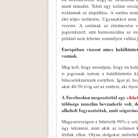
miatt támadni. Tehát egy iszlám orsz
iszlámnak az alapállása. A saríára nem 
élet teljes területére. Ugyanakkor ne
vezetni. A saríának az értelmezése 
jogrendszert, ami harmonizálna az eu
például nem lehetne semmilyen vallási je
Európában viszont nincs halálbünt
vannak.
Meg kell, hogy mondjam, hogy én halá
is jogosnak tartom a halálbüntetés ki
bűncselekmények esetében. Igaz jó, hog
akár 40-50 évig azt az embert, aki ilyen 
A Facebookon megosztottál egy
cikke
többsége muszlim bevándorló volt, de
alkoholt fogyasztottak, amit szigorúan 
Magyarországon a bűnözök 99%-a szület
úgy tekinteni, mint akik az iszlámot 
férfiak ellen. Olyan dolgokat művelt