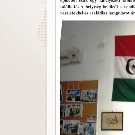
épületen csak egy kihelyezett tábláb
található. A helyiség belülről is rend
részletekkel és családias hangulatot ár