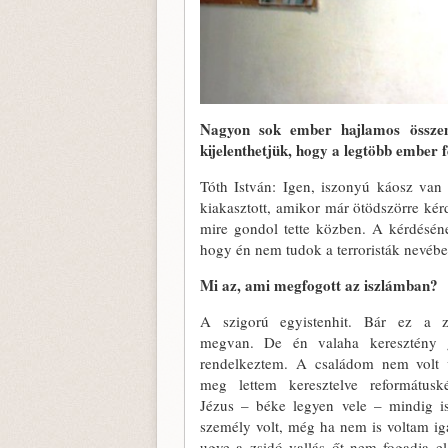
Nagyon sok ember hajlamos összem
kijelenthetjük, hogy a legtöbb ember f
Tóth István: Igen, iszonyú káosz van 
kiakasztott, amikor már ötödszörre kérd
mire gondol tette közben. A kérdéséne
hogy én nem tudok a terroristák nevébe
Mi az, ami megfogott az iszlámban?
A szigorú egyistenhit. Bár ez a z
megvan. De én valaha keresztény 
rendelkeztem. A családom nem volt v
meg lettem keresztelve református
Jézus – béke legyen vele – mindig is
személy volt, még ha nem is voltam ig
ugye a zsidó vallás őt nem fogadja el