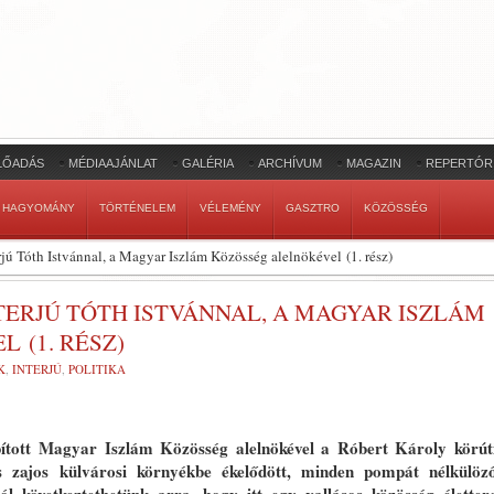
LŐADÁS
MÉDIAAJÁNLAT
GALÉRIA
ARCHÍVUM
MAGAZIN
REPERTÓR
HAGYOMÁNY
TÖRTÉNELEM
VÉLEMÉNY
GASZTRO
KÖZÖSSÉG
erjú Tóth Istvánnal, a Magyar Iszlám Közösség alelnökével (1. rész)
NTERJÚ TÓTH ISTVÁNNAL, A MAGYAR ISZLÁM
 (1. RÉSZ)
K
,
INTERJÚ
,
POLITIKA
ított Magyar Iszlám Közösség alelnökével a Róbert Károly körút
s zajos külvárosi környékbe ékelődött, minden pompát nélkülöz