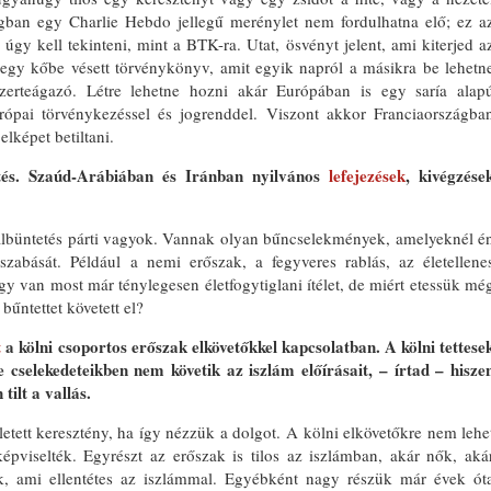
ágban egy Charlie Hebdo jellegű merénylet nem fordulhatna elő; ez a
úgy kell tekinteni, mint a BTK-ra. Utat, ösvényt jelent, ami kiterjed a
m egy kőbe vésett törvénykönyv, amit egyik napról a másikra be lehetn
szerteágazó. Létre lehetne hozni akár Európában is egy saría alap
rópai törvénykezéssel és jogrenddel. Viszont akkor Franciaországba
lképet betiltani.
etés. Szaúd-Arábiában és Iránban nyilvános
lefejezések
, kivégzése
lbüntetés párti vagyok. Vannak olyan bűncselekmények, amelyeknél é
szabását. Például a nemi erőszak, a fegyveres rablás, az életellene
y van most már ténylegesen életfogytiglani ítélet, de miért etessük mé
bűntettet követett el?
t
a kölni csoportos erőszak elkövetőkkel kapcsolatban. A kölni tettese
 cselekedeteikben nem követik az iszlám előírásait, – írtad – hisze
tilt a vallás.
ett keresztény, ha így nézzük a dolgot. A kölni elkövetőkre nem lehe
képviselték. Egyrészt az erőszak is tilos az iszlámban, akár nők, aká
ek, ami ellentétes az iszlámmal. Egyébként nagy részük már évek ót