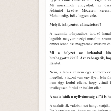
Mi muszlimok elfogadjuk az össze
Ádámtól kezdve Mózesen kereszt
Mohamedig, béke legyen vele.
Melyik irányzatot választottad?
A szunnita irányzathoz tartozó hanaf
legtöbb magyarországi muszlim szunn
ember lehet, aki magyarnak született és 
Mi a helyzet az iszlámból kité
hitehagyottakkal? Azt rebesgetik, ho
ítéletet.
Nem, a fatwa az nem egy kötelező érv
megölni, viszont van egy ilyen lehetős
nem úgy fordul ellene, hogy csinál 1-
tevőlegesen fordul az iszlám ellen,
A szalafisták a nyilvánosság előtt is
A szalafisták valóban ezt hangoztatják.
De hozzáteszem, hogy az iszlámban ug