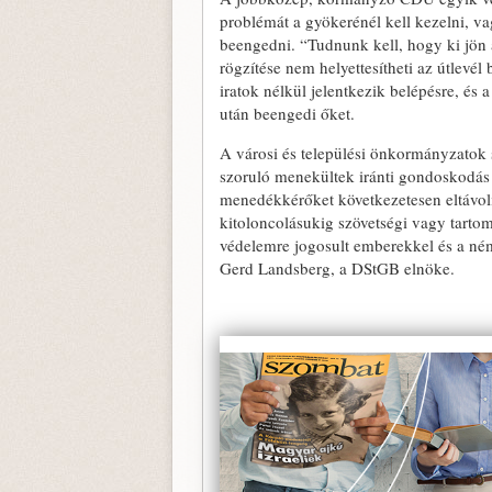
problémát a gyökerénél kell kezelni, v
beengedni. “Tudnunk kell, hogy ki jön
rögzítése nem helyettesítheti az útlevé
iratok nélkül jelentkezik belépésre, és 
után beengedi őket.
A városi és települési önkormányzatok 
szoruló menekültek iránti gondoskodás t
menedékkérőket következetesen eltávol
kitoloncolásukig szövetségi vagy tartom
védelemre jogosult emberekkel és a ném
Gerd Landsberg, a DStGB elnöke.