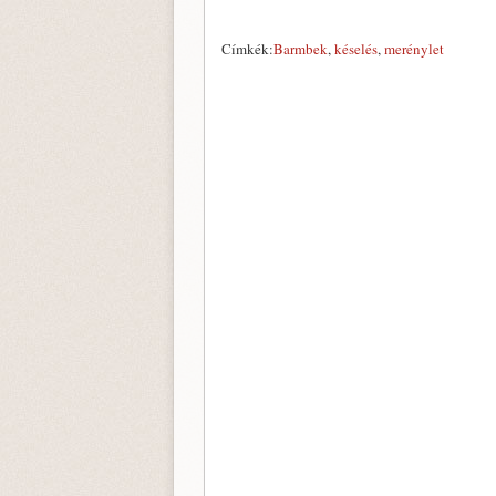
Címkék:
Barmbek
,
késelés
,
merénylet