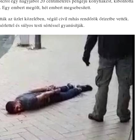
polcról egy nagyjából 20 centiméteres pengéjű konyhakést, kibontotta
 Egy embert megölt, hét embert megsebesített.
ották az üzlet közelében, végül civil ruhás rendőrök őrizetbe vették.
rlettel és súlyos testi sértéssel gyanúsítják.