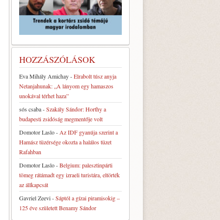
HOZZÁSZÓLÁSOK
Eva Mihály Amichay
-
Elrabolt túsz anyja
Netanjahunak: „A lányom egy hamaszos
unokával térhet haza”
sós csaba
-
Szakály Sándor: Horthy a
budapesti zsidóság megmentője volt
Domotor Laslo
-
Az IDF gyanúja szerint a
Hamász tüzérsége okozta a halálos tüzet
Rafahban
Domotor Laslo
-
Belgium: palesztinpárti
tömeg rátámadt egy izraeli turistára, eltörték
az állkapcsát
Gavriel Zeevi
-
Sáptól a gízai piramisokig –
125 éve született Benamy Sándor