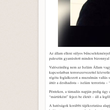
Az állam elleni súlyos bűncselekmény
palesztin gyanúsított minden bizonnyal r
Valószínűleg nem az Iszlám Állam vagy m
kapcsolatban terrorszervezettel közvetle
régóta foglalkozott a muzulmán vallás s
áttér a dzsihadista – iszlám terrorista –
Pénteken, a támadás napján pedig úgy d
“mártírként” fejezi be életét – áll a l
A hatóságok korábbi tájékoztatása al