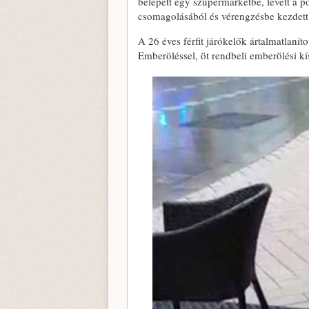
belépett egy szupermarketbe, levett a 
csomagolásából és vérengzésbe kezdett.
A 26 éves férfit járókelők ártalmatlanít
Emberöléssel, öt rendbeli emberölési kísé