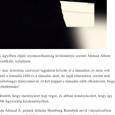
ek ügyében eljáró nyomozóhatóság közleménye szerint Ahmad Alhaw
adikális iszlamista.
ás terrorista szervezet tagjaként követte el a támadást, és nem volt
nül a támadás előtt és a támadás alatt, de saját elmondása szerint már
zélsőséges irányzataival, és két nappal a támadás előtt elhatározta, hog
 “életformára”.
öntött, hogy merényletet hajt végre, és abban reménykedett, hogy így
egfőbb ügyészség közleményében.
apján Ahmad A. péntek délután Hamburg Barmbek nevű városrészében