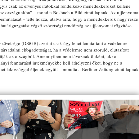
agyis csak az érvényes iratokkal rendelkező menedékkérőket kellene
 az országunkba” – mondta Bosbach a Bild című lapnak. Az ujjlenyoma
l bemutatását – tette hozzá, utalva arra, hogy a menedékkérők nagy része
a határigazgatást végző szövetségi rendőrség az ujjlenyomat rögzítése
szövetsége (DStGB) szerint csak úgy lehet fenntartani a védelemre
ársadalmi elfogadottságát, ha a védelemre nem szoruló, elutasított
ítják az országból. Amennyiben nem távoznak önként, akkor
ányi fenntartású intézményekbe kell áthelyezni őket, hogy ne a
et lakossággal éljenek együtt – mondta a Berliner Zeitung című lapnak