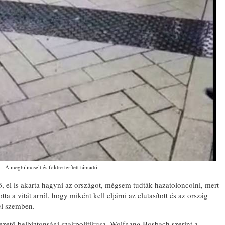
A megbilincselt és földre terített támadó
rő, el is akarta hagyni az országot, mégsem tudták hazatoloncolni, mert
ta a vitát arról, hogy miként kell eljárni az elutasított és az ország
el szemben.
tő belbiztonsági szakpolitikusa, Wolfgang Bosbach szerint a