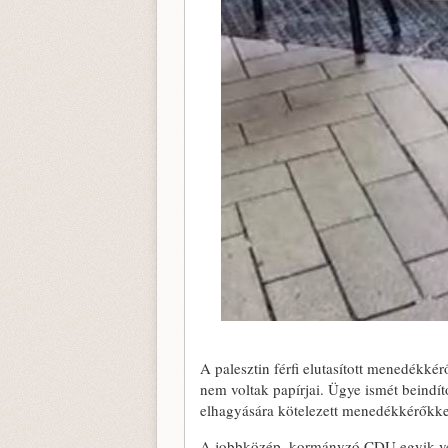
A palesztin férfi elutasított menedékké
nem voltak papírjai. Ügye ismét beindítot
elhagyására kötelezett menedékkérőkk
A jobbközép, kormányzó CDU egyik veze