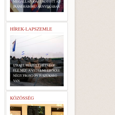
MEGÁLLAPODÁST KÖTÖTT AZ
IRÁNI HÁBORÚ ÁRNYÉKÁBAN
HÍREK-LAPSZEMLE
IZRAEL FESZÜLT HÉTVÉGE
ELÉ NÉZ: A VÉDELMI ERŐKRE
NÉGY FRONTON IS SZÜKSÉG
y
VAN
KÖZÖSSÉG