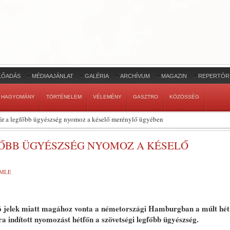
LŐADÁS
MÉDIAAJÁNLAT
GALÉRIA
ARCHÍVUM
MAGAZIN
REPERTÓR
HAGYOMÁNY
TÖRTÉNELEM
VÉLEMÉNY
GASZTRO
KÖZÖSSÉG
r a legfőbb ügyészség nyomoz a késelő merénylő ügyében
ŐBB ÜGYÉSZSÉG NYOMOZ A KÉSELŐ
EMLE
aló jelek miatt magához vonta a németországi Hamburgban a múlt hét
ra indított nyomozást hétfőn a szövetségi legfőbb ügyészség.