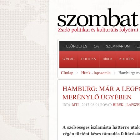
ELŐFIZETÉS
1%
SZEMINÁRIUM
E
CÍMLAP
POLITIKA
HÍREK
KULTÚRA
Címlap
Hírek - lapszemle
Hamburg: má
HAMBURG: MÁR A LEGF
MERÉNYLŐ ÜGYÉBEN
ÍRTA:
MTI
-
2017-08-01
ROVAT:
HÍREK - LAPSZ
A szélsőséges iszlamista háttérre ut
végén történt késes támadás feltárásá