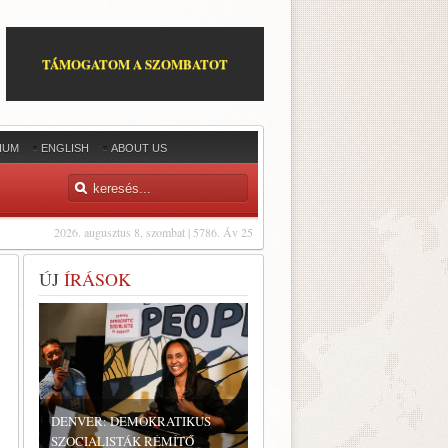
TÁMOGATOM A SZOMBATOT
IUM
ENGLISH
ABOUT US
2026. augusztus 8, szombat | 5786. Áv 25
ÚJ
ÍRÁSOK
DENVER: DEMOKRATIKUS
SZOCIALISTÁK RÉMÍTŐ