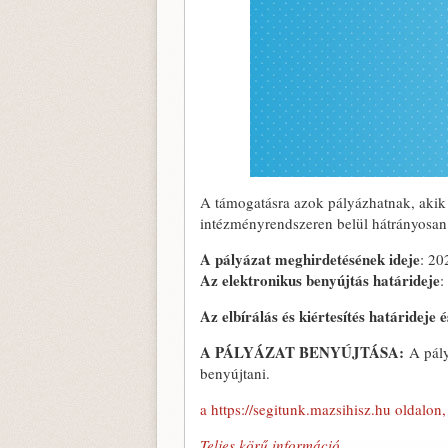
A támogatásra azok pályázhatnak, akik 
intézményrendszeren belül hátrányosan 
A pályázat meghirdetésének ideje
: 20
Az elektronikus benyújtás határideje
:
Az elbírálás és kiértesítés határideje
A PÁLYÁZAT BENYÚJTÁSA:
A pály
benyújtani.
a https://segitunk.mazsihisz.hu oldalon
Teljes körű információ