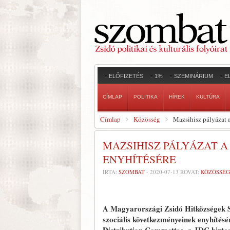
ELŐFIZETÉS
1%
SZEMINÁRIUM
E
CÍMLAP
POLITIKA
HÍREK
KULTÚRA
Címlap
Közösség
Mazsihisz pályázat
MAZSIHISZ PÁLYÁZAT A
ENYHÍTÉSÉRE
ÍRTA:
SZOMBAT
-
2020-07-13
ROVAT:
KÖZÖSSÉG
A Magyarországi Zsidó Hitközségek 
szociális következményeinek enyhítés