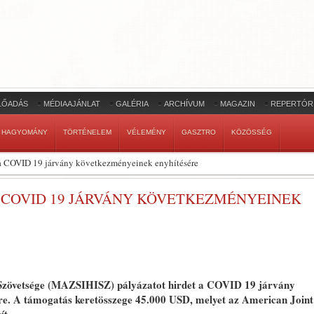
LŐADÁS
MÉDIAAJÁNLAT
GALÉRIA
ARCHÍVUM
MAGAZIN
REPERTÓR
HAGYOMÁNY
TÖRTÉNELEM
VÉLEMÉNY
GASZTRO
KÖZÖSSÉG
 a COVID 19 járvány következményeinek enyhítésére
 COVID 19 JÁRVÁNY KÖVETKEZMÉNYEINEK
Szövetsége (MAZSIHISZ) pályázatot hirdet a COVID 19 járvány
ére. A támogatás keretösszege 45.000 USD, melyet az American Joint