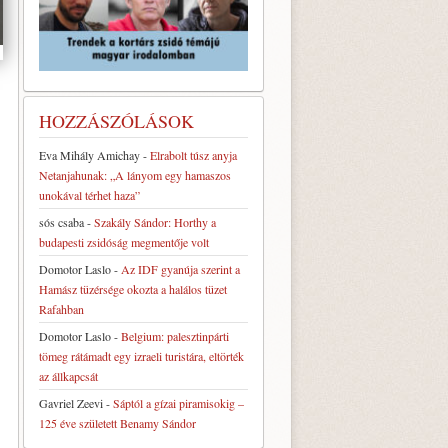
HOZZÁSZÓLÁSOK
Eva Mihály Amichay
-
Elrabolt túsz anyja
Netanjahunak: „A lányom egy hamaszos
unokával térhet haza”
sós csaba
-
Szakály Sándor: Horthy a
budapesti zsidóság megmentője volt
Domotor Laslo
-
Az IDF gyanúja szerint a
Hamász tüzérsége okozta a halálos tüzet
Rafahban
Domotor Laslo
-
Belgium: palesztinpárti
tömeg rátámadt egy izraeli turistára, eltörték
az állkapcsát
Gavriel Zeevi
-
Sáptól a gízai piramisokig –
125 éve született Benamy Sándor