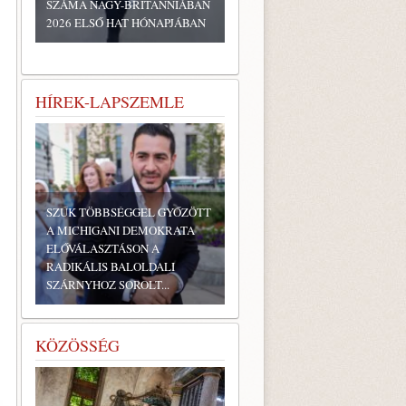
SZÁMA NAGY-BRITANNIÁBAN
2026 ELSŐ HAT HÓNAPJÁBAN
HÍREK-LAPSZEMLE
SZŰK TÖBBSÉGGEL GYŐZÖTT
A MICHIGANI DEMOKRATA
ELŐVÁLASZTÁSON A
RADIKÁLIS BALOLDALI
SZÁRNYHOZ SOROLT...
KÖZÖSSÉG