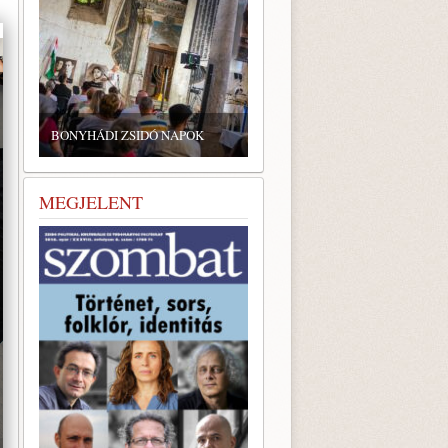
ZSIDÓ GASZTRONÓMIAI
TALÁLKOZÓ A BONYHÁDI
ZSIDÓ NAPOK
ZSINAGÓGÁBAN
MEGJELENT