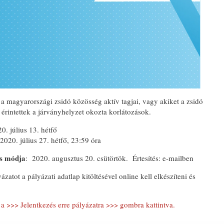
a magyarországi zsidó közösség aktív tagjai, vagy akiket a zsidó
érintettek a járványhelyzet okozta korlátozások.
20. július 13. hétfő
 2020. július 27. hétfő, 23:59 óra
 és módja
: 2020. augusztus 20. csütörtök. Értesítés: e-mailben
ázatot a pályázati adatlap kitöltésével online kell elkészíteni és
, a >>> Jelentkezés erre pályázatra >>> gombra kattintva.