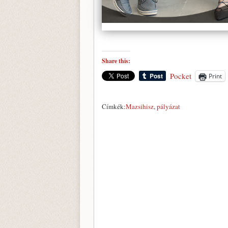
Share this:
Pocket
Print
Címkék:
Mazsihisz
,
pályázat