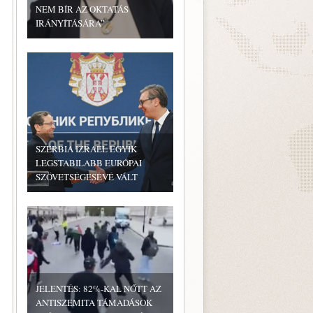
NEM BÍR AZ OKTATÁS
IRÁNYÍTÁSÁRA”
SZERBIA IZRAEL EGYIK
LEGSTABILABB EURÓPAI
SZÖVETSÉGESÉVÉ VÁLT
JELENTÉS: 82%-KAL NŐTT AZ
ANTISZEMITA TÁMADÁSOK