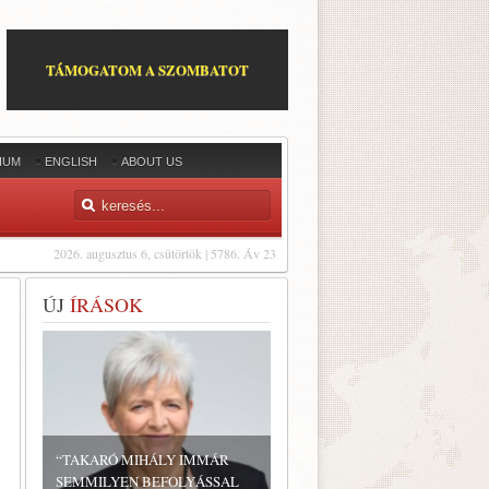
TÁMOGATOM A SZOMBATOT
IUM
ENGLISH
ABOUT US
2026. augusztus 6, csütörtök | 5786. Áv 23
ÚJ
ÍRÁSOK
“TAKARÓ MIHÁLY IMMÁR
SEMMILYEN BEFOLYÁSSAL