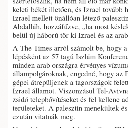
szertefoszlik, ha nem áll elő már konk
keleti békét illetően, és Izrael tovább
Izrael mellett önállóan létező paleszti
Abdalláh, hozzáfűzve, „ha most késle
belül új háború tör ki Izrael és az ara
A The Times arról számolt be, hogy a 
lépésként az 57 tagú Iszlám Konferen
minden arab országra érvényes vízumo
állampolgároknak, engedné, hogy az El
gépei átrepüljenek a tagországok felet
Izrael államot. Viszonzásul Tel-Avivna
zsidó telepbővítéseket és fel kellene a
területeket. A palesztin menekültek és
ezután vitatnák meg.