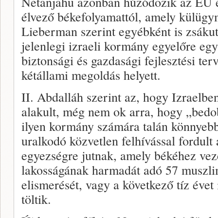
Netanjahu azonban húzódozik az EU é
élvező békefolyamattól, amely külügy
Lieberman szerint egyébként is zsáku
jelenlegi izraeli kormány egyelőre egy 
biztonsági és gazdasági fejlesztési ter
kétállami megoldás helyett.
II. Abdalláh szerint az, hogy Izraelb
alakult, még nem ok arra, hogy „bedob
ilyen kormány számára talán könnyebb
uralkodó közvetlen felhívással fordult
egyezségre jutnak, amely békéhez vezet
lakosságának harmadát adó 57 muszli
elismerését, vagy a következő tíz évet
töltik.