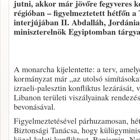
jutni, akkor már jövőre fegyveres k
régióban – figyelmeztetett hétfőn 
interjújában II. Abdalláh, Jordánia
miniszterelnök Egyiptomban tárgya
A monarcha kijelentette: a terv, amel
kormányzat már „az utolsó simításokat
izraeli-palesztin konfliktus lezárását, 
Libanon területi viszályainak rendezé
bevonásával.
Figyelmeztetésével párhuzamosan, hé
Biztonsági Tanácsa, hogy külügyminisz
közel-keleti konfliktust. Benjamin Net