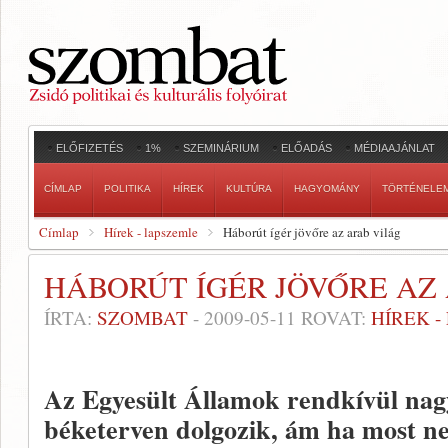
ELŐFIZETÉS
1%
SZEMINÁRIUM
ELŐADÁS
MÉDIAAJÁNLAT
CÍMLAP
POLITIKA
HÍREK
KULTÚRA
HAGYOMÁNY
TÖRTÉNELE
Címlap
Hírek - lapszemle
Háborút ígér jövőre az arab világ
HÁBORÚT ÍGÉR JÖVŐRE AZ
ÍRTA:
SZOMBAT
-
2009-05-11
ROVAT:
HÍREK 
Az Egyesült Államok rendkívül nagy
béketerven dolgozik, ám ha most ne