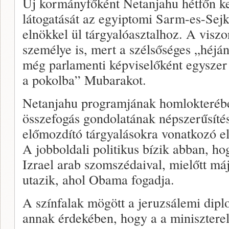
Új kormányfőként Netanjahu hétfőn ke
látogatását az egyiptomi Sarm-es-Se
elnökkel ül tárgyalóasztalhoz. A visz
személye is, mert a szélsőséges „héjá
még parlamenti képviselőként egyszer
a pokolba” Mubarakot.
Netanjahu programjának homlokterébe
összefogás gondolatának népszerűsítés
előmozdító tárgyalásokra vonatkozó el
A jobboldali politikus bízik abban, ho
Izrael arab szomszédaival, mielőtt m
utazik, ahol Obama fogadja.
A színfalak mögött a jeruzsálemi dipl
annak érdekében, hogy a a minisztere