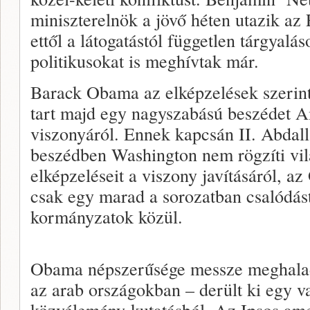
miniszterelnök a jövő héten utazik az
ettől a látogatástól független tárgyalá
politikusokat is meghívtak már.
Barack Obama az elképzelések szerint
tart majd egy nagyszabású beszédet A
viszonyáról. Ennek kapcsán II. Abdal
beszédben Washington nem rögzíti vil
elképzeléseit a viszony javításáról, a
csak egy marad a sorozatban csalódást
kormányzatok közül.
Obama népszerűsége messze meghalad
az arab országokban – derült ki egy v
közvélemény-kutatásból. Az Ipsos am