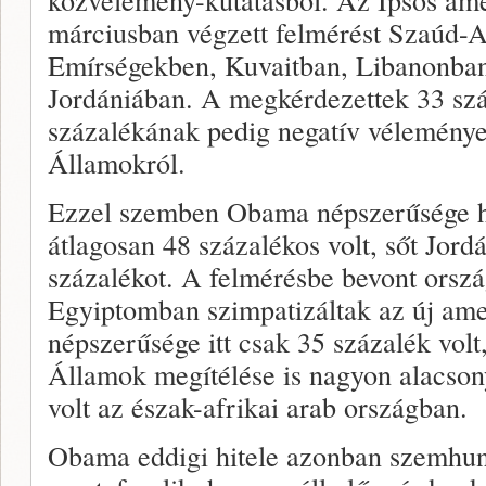
márciusban végzett felmérést Szaúd-A
Emírségekben, Kuvaitban, Libanonba
Jordániában. A megkérdezettek 33 sz
százalékának pedig negatív véleménye
Államokról.
Ezzel szemben Obama népszerűsége h
átlagosan 48 százalékos volt, sőt Jord
százalékot. A felmérésbe bevont orsz
Egyiptomban szimpatizáltak az új am
népszerűsége itt csak 35 százalék volt
Államok megítélése is nagyon alacson
volt az észak-afrikai arab országban.
Obama eddigi hitele azonban szemhuny