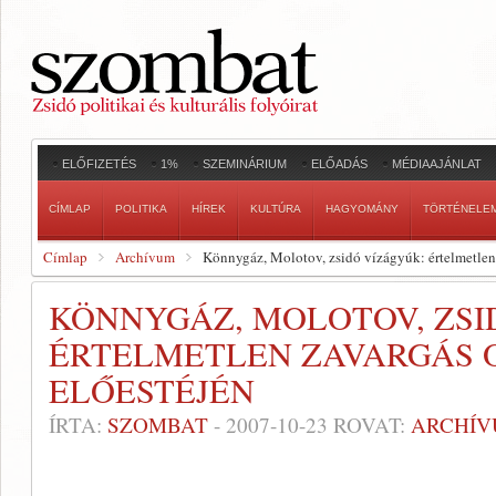
ELŐFIZETÉS
1%
SZEMINÁRIUM
ELŐADÁS
MÉDIAAJÁNLAT
CÍMLAP
POLITIKA
HÍREK
KULTÚRA
HAGYOMÁNY
TÖRTÉNELE
Címlap
Archívum
Könnygáz, Molotov, zsidó vízágyúk: értelmetlen 
KÖNNYGÁZ, MOLOTOV, ZSI
ÉRTELMETLEN ZAVARGÁS O
ELŐESTÉJÉN
ÍRTA:
SZOMBAT
-
2007-10-23
ROVAT:
ARCHÍ