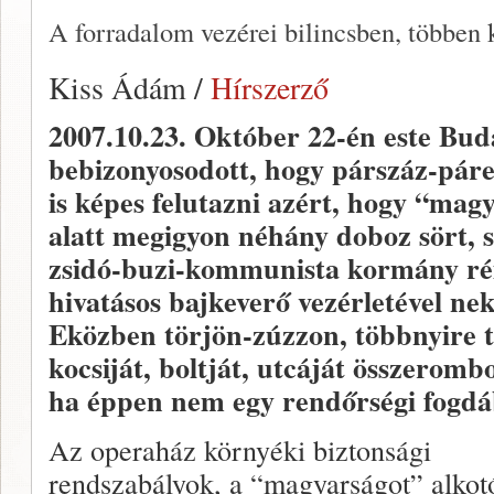
A forradalom vezérei bilincsben, többen
Kiss Ádám /
Hírszerző
2007.10.23.
Október 22-én este Bud
bebizonyosodott, hogy párszáz-pár
is képes felutazni azért, hogy “mag
alatt megigyon néhány doboz sört, 
zsidó-buzi-kommunista kormány rém
hivatásos bajkeverő vezérletével n
Eközben törjön-zúzzon, többnyire t
kocsiját, boltját, utcáját összeromb
ha éppen nem egy rendőrségi fogdáb
Az operaház környéki biztonsági
rendszabályok, a “magyarságot” alkot