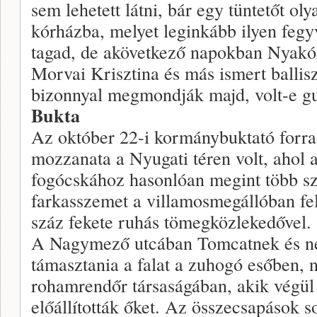
sem lehetett látni, bár egy tüntetőt oly
kórházba, melyet leginkább ilyen fegy
tagad, de akövetkező napokban Nyakó I
Morvai Krisztina és más ismert ballis
bizonnyal megmondják majd, volt-e g
Bukta
Az október 22-i kormánybuktató forr
mozzanata a Nyugati téren volt, ahol 
fogócskához hasonlóan megint több sz
farkasszemet a villamosmegállóban fe
száz fekete ruhás tömegközlekedővel.
A Nagymező utcában Tomcatnek és néh
támasztania a falat a zuhogó esőben, 
rohamrendőr társaságában, akik végül r
előállították őket. Az összecsapások 