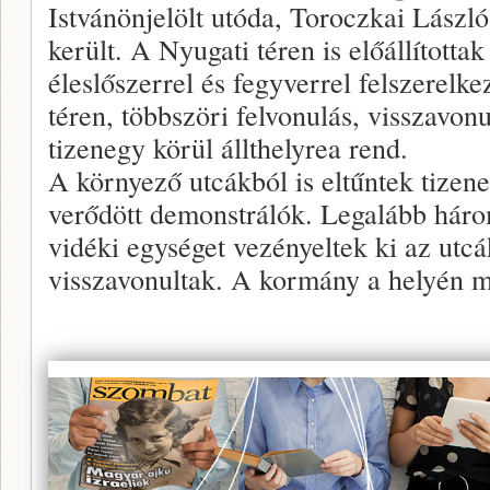
Istvánönjelölt utóda, Toroczkai László
került. A Nyugati téren is előállította
éleslőszerrel és fegyverrel felszerelke
téren, többszöri felvonulás, visszavonu
tizenegy körül állthelyrea rend.
A környező utcákból is eltűntek tizen
verődött demonstrálók. Legalább háro
vidéki egységet vezényeltek ki az utcákr
visszavonultak. A kormány a helyén m