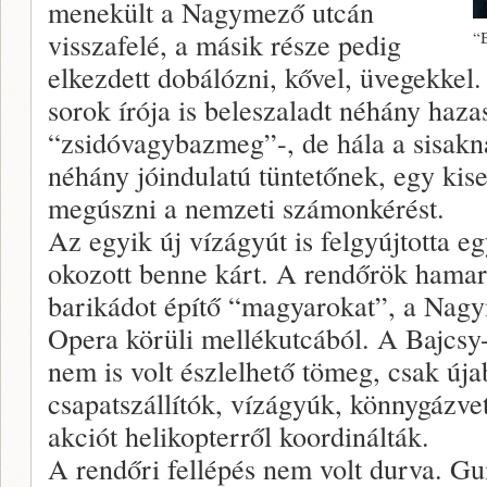
menekült a Nagymező utcán
visszafelé, a másik része pedig
“B
elkezdett dobálózni, kővel, üvegekkel. 
sorok írója is beleszaladt néhány haza
“zsidóvagybazmeg”-, de hála a sisakn
néhány jóindulatú tüntetőnek, egy kise
megúszni a nemzeti számonkérést.
Az egyik új vízágyút is felgyújtotta 
okozott benne kárt. A rendőrök hamar
barikádot építő “magyarokat”, a Nagy
Opera körüli mellékutcából. A Bajcsy-
nem is volt észlelhető tömeg, csak új
csapatszállítók, vízágyúk, könnygázve
akciót helikopterről koordinálták.
A rendőri fellépés nem volt durva. Gu