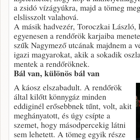
a zsidó vízágyúkra, majd a tömeg meg
elslisszolt valahová.
A másik hadvezér, Toroczkai László, 
egyenesen a rendőrök karjaiba menete
szűk Nagymező utcának majdnem a vég
igazi magyarokat, akik a sokadik oszlat
mentek a rendőröknek.
Bál van, különös bál van
A káosz elszabadult. A rendőrök
által kilőtt könnygáz minden
eddiginél erősebbnek tűnt, volt, akit
meghányatott, és úgy csípte a
szemet, hogy másodpercekig látni
sem lehetett. A tömeg egyik része