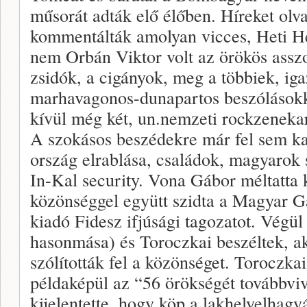
műsorát adták elő élőben. Híreket olva
kommentálták amolyan vicces, Heti He
nem Orbán Viktor volt az örökös assz
zsidók, a cigányok, meg a többiek, ig
marhavagonos-dunapartos beszólásokkal
kívül még két, un.nemzeti rockzenekar
A szokásos beszédekre már fel sem ka
ország elrablása, családok, magyarok s
In-Kal security. Vona Gábor méltatta 
közönséggel együtt szidta a Magyar Gá
kiadó Fidesz ifjúsági tagozatot. Végül
hasonmása) és Toroczkai beszéltek, a
szólították fel a közönséget. Toroczkai
példaképül az “56 örökségét továbbvi
kijelentette, hogy köp a lakhelyelhagyás