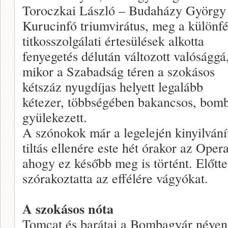
Toroczkai László – Budaházy György
Kurucinfó triumvirátus, meg a különfé
titkosszolgálati értesülések alkotta
fenyegetés délután változott valósággá
mikor a Szabadság téren a szokásos
kétszáz nyugdíjas helyett legalább
kétezer, többségében bakancsos, bombe
gyülekezett.
A szónokok már a legelején kinyilvání
tiltás ellenére este hét órakor az Ope
ahogy ez később meg is történt. Előtt
szórakoztatta az effélére vágyókat.
A szokásos nóta
Tomcat és barátai a Bombagyár néven 