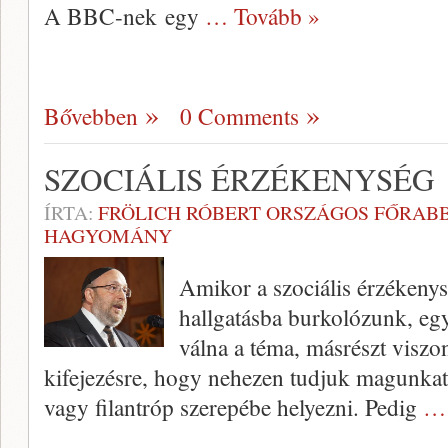
A BBC-nek egy
… Tovább »
Bővebben
0 Comments
SZOCIÁLIS ÉRZÉKENYSÉG
ÍRTA:
FRÖLICH RÓBERT ORSZÁGOS FŐRABB
HAGYOMÁNY
Amikor a szociális érzékeny
hallgatásba burkolózunk, eg
válna a téma, másrészt viszon
kifejezésre, hogy nehezen tudjuk magunkat 
vagy filantróp szerepébe helyezni. Pedig
… 