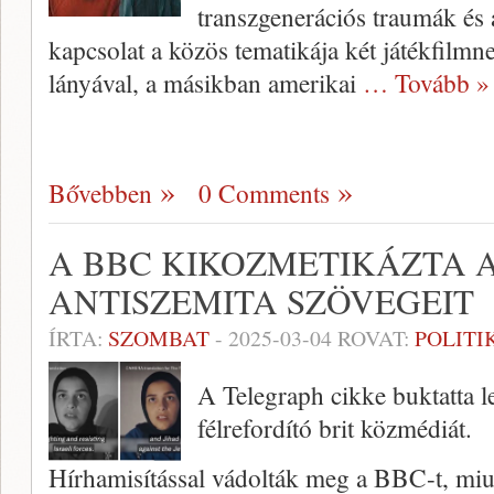
transzgenerációs traumák és 
kapcsolat a közös tematikája két játékfilmn
lányával, a másikban amerikai
… Tovább »
Bővebben
0 Comments
A BBC KIKOZMETIKÁZTA 
ANTISZEMITA SZÖVEGEIT
ÍRTA:
SZOMBAT
-
2025-03-04
ROVAT:
POLITI
A Telegraph cikke buktatta le
félrefordító brit közmédiát.
Hírhamisítással vádolták meg a BBC-t, miut