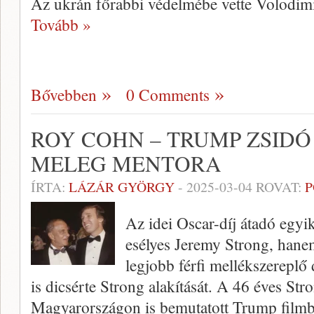
Az ukrán főrabbi védelmébe vette Volodimi
Tovább »
Bővebben
0 Comments
ROY COHN – TRUMP ZSID
MELEG MENTORA
ÍRTA:
LÁZÁR GYÖRGY
-
2025-03-04
ROVAT:
P
Az idei Oscar-díj átadó egyi
esélyes Jeremy Strong, hane
legjobb férfi mellékszereplő
is dicsérte Strong alakítását. A 46 éves Str
Magyarországon is bemutatott Trump film