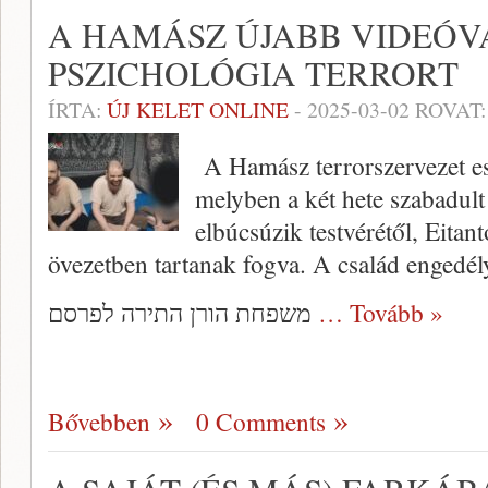
A HAMÁSZ ÚJABB VIDEÓV
PSZICHOLÓGIA TERRORT
ÍRTA:
ÚJ KELET ONLINE
-
2025-03-02
ROVAT
A Hamász terrorszervezet est
melyben a két hete szabadult 
elbúcsúzik testvérétől, Eitan
övezetben tartanak fogva. A család engedél
משפחת הורן התירה לפרסם
… Tovább »
Bővebben
0 Comments