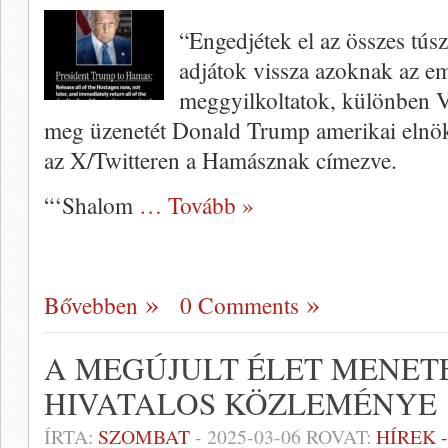
“Engedjétek el az összes tús
adjátok vissza azoknak az em
meggyilkoltatok, különben
meg üzenetét Donald Trump amerikai elnök 
az X/Twitteren a Hamásznak címezve.
“‘Shalom
… Tovább »
Bővebben
0 Comments
A MEGÚJULT ÉLET MENET
HIVATALOS KÖZLEMÉNYE
ÍRTA:
SZOMBAT
-
2025-03-06
ROVAT:
HÍREK 