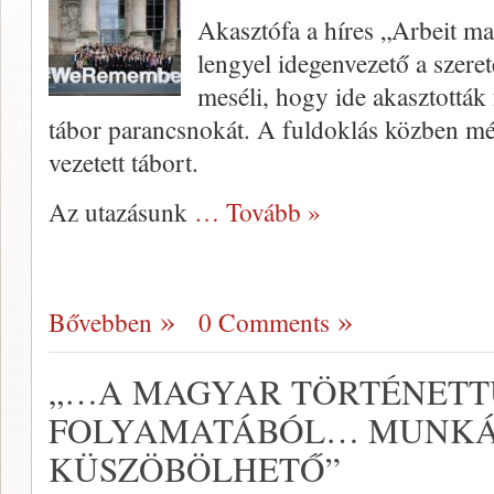
Akasztófa a híres „Arbeit mach
lengyel idegenvezető a szere
meséli, hogy ide akasztották
tábor parancsnokát. A fuldoklás közben még 
vezetett tábort.
Az utazásunk
… Tovább »
Bővebben
0 Comments
„…A MAGYAR TÖRTÉNE
FOLYAMATÁBÓL… MUNKÁ
KÜSZÖBÖLHETŐ”