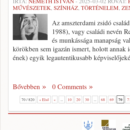
ÍRTA:
NÉMETH ISTVÁN
-
2025-03-02
ROVAT:
MŰVÉSZETEK
,
SZÍNHÁZ
,
TÖRTÉNELEM
,
ZE
Az amszterdami zsidó család
1988), vagy családi nevén Reb
és munkássága manapság val
körökben sem igazán ismert, holott annak id
ének) egyik legautentikusabb képviselőjek
Bővebben
0 Comments
70
70 / 820
« Első
«
...
10
20
30
...
68
69
7