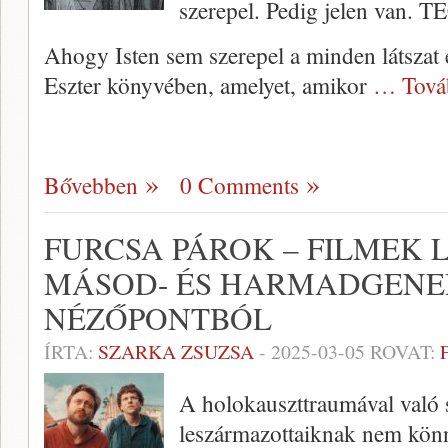
szerepel. Pedig jelen van.
Ahogy Isten sem szerepel a minden látszat e
Eszter könyvében, amelyet, amikor
… Tová
Bővebben
0 Comments
FURCSA PÁROK – FILMEK
MÁSOD- ÉS HARMADGENE
NÉZŐPONTBÓL
ÍRTA:
SZARKA ZSUZSA
-
2025-03-05
ROVAT:
A holokauszttraumával való 
leszármazottaiknak nem könn