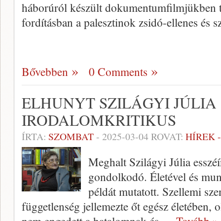
háborúról készült dokumentumfilmjükben tö
fordításban a palesztinok zsidó-ellenes és 
Bővebben
0 Comments
ELHUNYT SZILÁGYI JÚLIA
IRODALOMKRITIKUS
ÍRTA:
SZOMBAT
-
2025-03-04
ROVAT:
HÍREK 
Meghalt Szilágyi Júlia esszéí
gondolkodó. Életével és mu
példát mutatott. Szellemi sze
függetlenség jellemezte őt egész életében, 