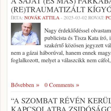
A SAJÁT (ÉS MÁS) FARKÁ
(RE)TRAUMATIZÁLT KÍGY
ÍRTA:
NOVÁK ATTILA
-
2025-03-02
ROVAT:
P
Nagy érdeklődéssel olvastam 
publicista és Tisza Kata író, 
szakértő közösen jegyzett vá
nem a gázai háborúval, hanem ennek magya
foglalkozott, melyet a válaszcikk nem cáfol
Bővebben
0 Comments
“A SZOMBAT RÉVÉN KERÜ
KAPCSOLATBA ZSIDÓSÁ