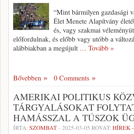
“Mint bármilyen gazdasági va
Élet Menete Alapítvány életé
és, vagy szakmai véleményüt
előfordulnak, és előbb vagy utóbb a változ
alábbiakban a megújult
… Tovább »
Bővebben
0 Comments
AMERIKAI POLITIKUS KÖ
TÁRGYALÁSOKAT FOLYTA
HAMÁSSZAL A TÚSZOK Ü
ÍRTA:
SZOMBAT
-
2025-03-05
ROVAT:
HÍREK 