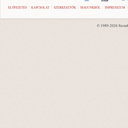
ELŐFIZETÉS
KAPCSOLAT
SZERKESZTŐK
MAGUNKRÓL
IMPRESSZUM
© 1989-2026 Szombat