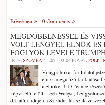
Bővebben
0 Comments
MEGDÖBBENÉSSEL ÉS VISS
VOLT LENGYEL ELNÖK ÉS 
FOGLYOK LEVELE TRUMP
ÍRTA:
SZOMBAT
-
2025-03-04
ROVAT:
POLITI
Világpolitikai fordulatot jel
elnök megalázó kioktatása 
alelnöke, J. D. Vance részér
képviselői előtt. Lech Wałęsa, Lengyelorszá
diktatúra idején a Szolidaritás szakszerveze