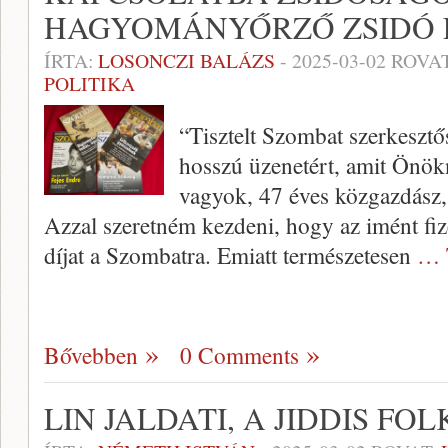
HAGYOMÁNYŐRZŐ ZSIDÓ É
ÍRTA:
LOSONCZI BALÁZS
-
2025-03-02
ROVA
POLITIKA
“Tisztelt Szombat szerkesztős
hosszú üzenetért, amit Önök
vagyok, 47 éves közgazdász
Azzal szeretném kezdeni, hogy az imént fize
díjat a Szombatra. Emiatt természetesen
… 
Bővebben
0 Comments
LIN JALDATI, A JIDDIS F