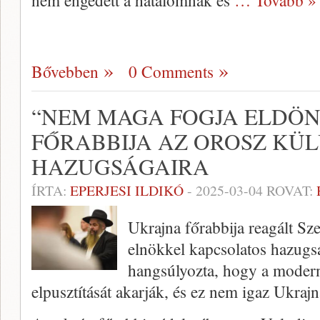
nem engedett a hatalomnak és
… Tovább »
Bővebben
0 Comments
“NEM MAGA FOGJA ELDÖN
FŐRABBIJA AZ OROSZ KÜ
HAZUGSÁGAIRA
ÍRTA:
EPERJESI ILDIKÓ
-
2025-03-04
ROVAT:
Ukrajna főrabbija reagált Sz
elnökkel kapcsolatos hazug
hangsúlyozta, hogy a moder
elpusztítását akarják, és ez nem igaz Ukrajn