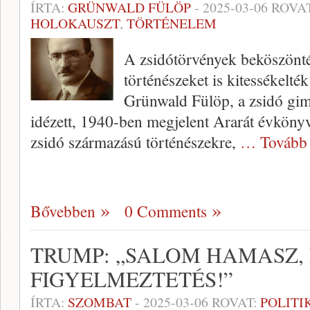
ÍRTA:
GRÜNWALD FÜLÖP
-
2025-03-06
ROVA
HOLOKAUSZT
,
TÖRTÉNELEM
A zsidótörvények beköszönté
történészeket is kitessékelt
Grünwald Fülöp, a zsidó gi
idézett, 1940-ben megjelent Ararát évkönyv
zsidó származású történészekre,
… Tovább
Bővebben
0 Comments
TRUMP: „SALOM HAMASZ, 
FIGYELMEZTETÉS!”
ÍRTA:
SZOMBAT
-
2025-03-06
ROVAT:
POLITI