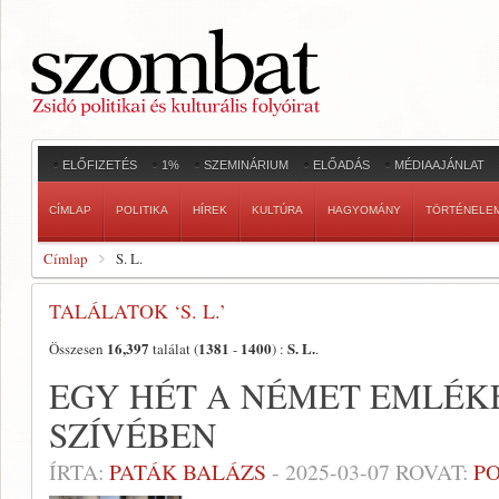
ELŐFIZETÉS
1%
SZEMINÁRIUM
ELŐADÁS
MÉDIAAJÁNLAT
CÍMLAP
POLITIKA
HÍREK
KULTÚRA
HAGYOMÁNY
TÖRTÉNELE
Címlap
S. L.
TALÁLATOK ‘S. L.’
16,397
1381
1400
S. L.
Összesen
találat (
-
) :
.
EGY HÉT A NÉMET EMLÉK
SZÍVÉBEN
ÍRTA:
PATÁK BALÁZS
-
2025-03-07
ROVAT:
PO