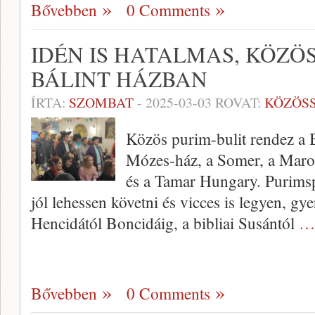
Bővebben
0 Comments
IDÉN IS HATALMAS, KÖZÖS
BÁLINT HÁZBAN
ÍRTA:
SZOMBAT
-
2025-03-03
ROVAT:
KÖZÖS
Közös purim-bulit rendez a B
Mózes-ház, a Somer, a Maro
és a Tamar Hungary. Purimspi
jól lehessen követni és vicces is legyen, gy
Hencidától Boncidáig, a bibliai Susántól
… 
Bővebben
0 Comments