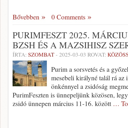
Bővebben
0 Comments
PURIMFESZT 2025. MÁRCIUS
BZSH ÉS A MAZSIHISZ SZ
ÍRTA:
SZOMBAT
-
2025-03-03
ROVAT:
KÖZÖS
Purim a sorsvetés és a győz
mesebeli királyné talál rá az
önkénnyel a zsidóság megme
PurimFeszten is ünnepeljünk közösen, leg
zsidó ünnepen március 11-16. között
… To