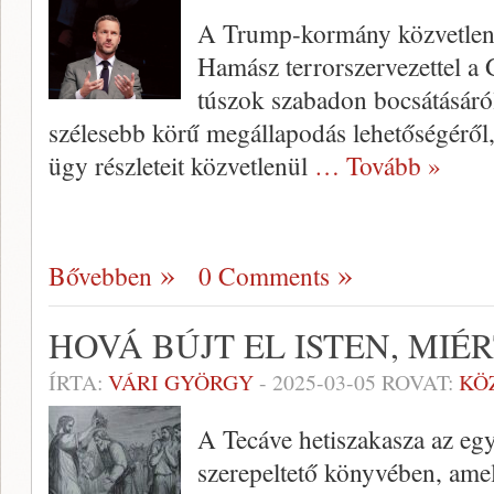
A Trump-kormány közvetlen 
Hamász terrorszervezettel a 
túszok szabadon bocsátásáról
szélesebb körű megállapodás lehetőségéről, 
ügy részleteit közvetlenül
… Tovább »
Bővebben
0 Comments
HOVÁ BÚJT EL ISTEN, MIÉ
ÍRTA:
VÁRI GYÖRGY
-
2025-03-05
ROVAT:
KÖ
A Tecáve hetiszakasza az eg
szerepeltető könyvében, am