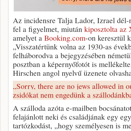
Az incidensre Talja Lador, Izrael dél
fel a figyelmet, miután
kiposztolta az
amelyet a
Booking.com
-on keresztül k
„Visszatértünk volna az 1930-as évek
felháborodva a bejegyzésében németül
posztban a képernyőfotót is mellékelt
Hirschen angol nyelvű üzenete olvasha
„Sorry, there are no jews allowed in o
zsidókat nem engedünk a szállodánk
A szálloda azóta e-mailben bocsánatot
felajánlott neki és családjának egy eg
tartózkodást, „hogy személyesen is m