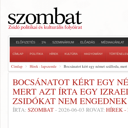
ELŐFIZETÉS
1%
SZEMINÁRIUM
ELŐADÁS
MÉDIAAJÁNLAT
CÍMLAP
POLITIKA
HÍREK
KULTÚRA
HAGYOMÁNY
TÖRTÉNELE
Címlap
Hírek - lapszemle
Bocsánatot kért egy német szálloda, mert
BOCSÁNATOT KÉRT EGY N
MERT AZT ÍRTA EGY IZRAE
ZSIDÓKAT NEM ENGEDNEK
ÍRTA:
SZOMBAT
-
2026-06-03
ROVAT:
HÍREK 