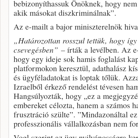
bebizonyíthassuk Önöknek, hogy nem
akik másokat diszkriminálnak”.
Az e-mailt a bajor miniszterelnök hiva
„Határozottan rosszul tettük, hogy így
csevegésben”
– írták a levélben. Az e
hogy egy ideje sok hamis foglalást ka
platformokon keresztül, adathalász kísé
és ügyféladatokat is loptak tőlük. Az
Izraelből érkező rendelést tévesen ham
Hangsúlyozták, hogy „ez a megjegyzés
embereket célozta, hanem a számos ha
frusztráció szülte”. ”Mindazonáltal ez
professzionális vállalkozásban nem for
Vogl szerint az ügy nyilvánosságra ker