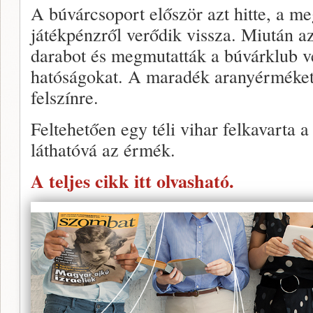
A búvárcsoport először azt hitte, a me
játékpénzről verődik vissza. Miután 
darabot és megmutatták a búvárklub ve
hatóságokat. A maradék aranyérméke
felszínre.
Feltehetően egy téli vihar felkavarta a
láthatóvá az érmék.
A teljes cikk itt olvasható.