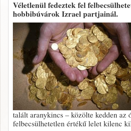
Véletlenül fedeztek fel felbecsülhet
hobbibúvárok Izrael partjainál.
talált aranykincs – közölte kedden az 
felbecsülhetetlen értékű lelet kilenc