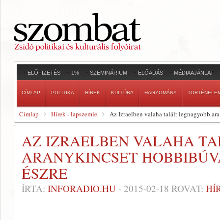
ELŐFIZETÉS
1%
SZEMINÁRIUM
ELŐADÁS
MÉDIAAJÁNLAT
CÍMLAP
POLITIKA
HÍREK
KULTÚRA
HAGYOMÁNY
TÖRTÉNELE
Címlap
Hírek - lapszemle
Az Izraelben valaha talált legnagyobb ar
AZ IZRAELBEN VALAHA T
ARANYKINCSET HOBBIBÚV
ÉSZRE
ÍRTA:
INFORADIO.HU
-
2015-02-18
ROVAT:
HÍ