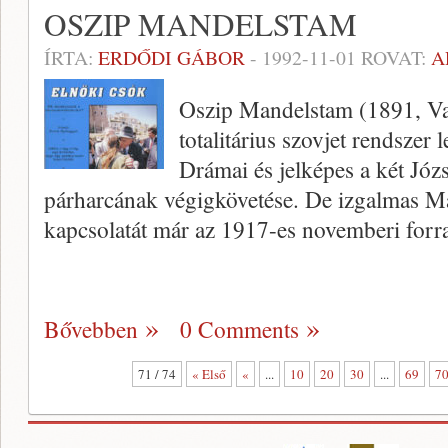
OSZIP MANDELSTAM
ÍRTA:
ERDŐDI GÁBOR
-
1992-11-01
ROVAT:
A
Oszip Mandelstam (1891, Va
totalitárius szovjet rendszer 
Drámai és jelképes a két Józs
párharcának végigkövetése. De izgalmas Ma
kapcsolatát már az 1917-es novemberi for
Bővebben
0 Comments
71 / 74
« Első
«
...
10
20
30
...
69
7