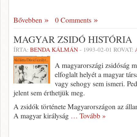
Bővebben
0 Comments
MAGYAR ZSIDÓ HISTÓRIA
ÍRTA:
BENDA KÁLMÁN
-
1993-02-01
ROVAT:
A magyarországi zsidóság mú
elfoglalt helyét a magyar tá
vagy sehogy sem ismeri. Pedi
jelent sem érthetjük meg.
A zsidók története Magyarországon az állam
A magyar királyság
… Tovább »