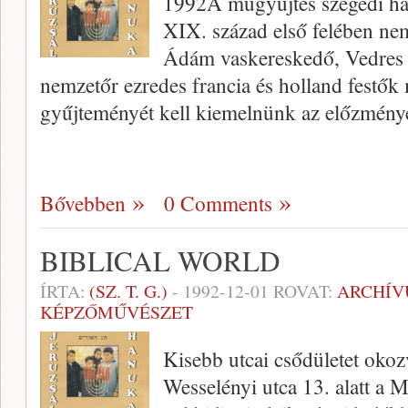
1992A műgyűjtés szegedi h
XIX. század első felében ne
Ádám vaskereskedő, Vedres I
nemzetőr ezredes francia és holland festők
gyűjteményét kell kiemelnünk az előzmény
Bővebben
0 Comments
BIBLICAL WORLD
ÍRTA:
(SZ. T. G.)
-
1992-12-01
ROVAT:
ARCHÍ
KÉPZŐMŰVÉSZET
Kisebb utcai csődületet oko
Wesselényi utca 13. alatt a