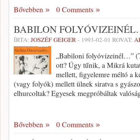
Bővebben
0 Comments
BABILON FOLYÓVIZEINÉL
ÍRTA:
JOSZÉF GEIGER
-
1993-02-01
ROVAT:
A
„Babiloni folyóvizeinél…” (T
ott? Úgy tűnik, a Mikrá kutat
mellett, figyelemre méltó a k
(vagy folyók) mellett ülnek siratva s gyász
elhurcoltak? Egyesek megpróbáltak valós
Bővebben
0 Comments