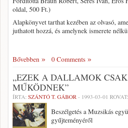
Fordította Braun Róbert, Seres Iván, Erős
oldal, 500 Ft.)
Alapkönyvet tarthat kezében az olvasó, ame
juthatott hozzá, és amelynek ismerete nélk
Bővebben
0 Comments
„EZEK A DALLAMOK CSAK
MŰKÖDNEK”
ÍRTA:
SZÁNTÓ T. GÁBOR
-
1993-03-01
ROVAT
Beszélgetés a Muzsikás együ
gyűjteményéről