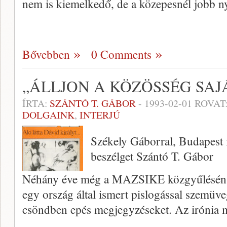
nem is kiemelkedő, de a közepesnél jobb n
Bővebben
0 Comments
„ÁLLJON A KÖZÖSSÉG SAJ
ÍRTA:
SZÁNTÓ T. GÁBOR
-
1993-02-01
ROVAT
DOLGAINK
,
INTERJÚ
Székely Gáborral, Budapest 
beszélget Szántó T. Gábor
Néhány éve még a MAZSIKE közgyűlésén, 
egy ország által ismert pislogással szemüveg
csöndben epés megjegyzéseket. Az irónia 