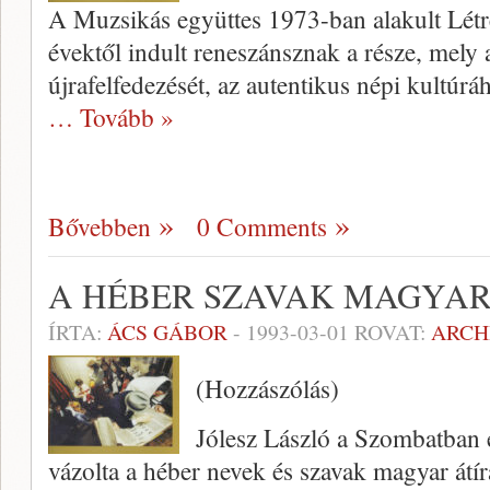
A Muzsikás együttes 1973-ban alakult Létr
évektől indult reneszánsznak a része, mel
újrafelfedezését, az autentikus népi kultúrá
… Tovább »
Bővebben
0 Comments
A HÉBER SZAVAK MAGYAR
ÍRTA:
ÁCS GÁBOR
-
1993-03-01
ROVAT:
ARCH
(Hozzászólás)
Jólesz László a Szombatban 
vázolta a héber nevek és szavak magyar átír