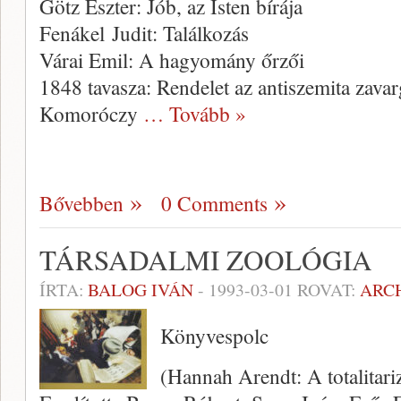
Götz Eszter: Jób, az Isten bírája
Fenákel Judit: Találkozás
Várai Emil: A hagyomány őrzői
1848 tavasza: Rendelet az antiszemita zavar
Komoróczy
… Tovább »
Bővebben
0 Comments
TÁRSADALMI ZOOLÓGIA
ÍRTA:
BALOG IVÁN
-
1993-03-01
ROVAT:
ARC
Könyvespolc
(Hannah Arendt: A totalitar