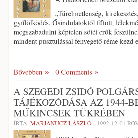
„Türelmetlenség, kirekesztés
gyűlölködés. Ősindulatoktól fűtött, lélekmé
megszabadulni képtelen sötét erők feszüln
mindent pusztulással fenyegető réme kezd 
Bővebben
0 Comments
A SZEGEDI ZSIDÓ POLGÁR
TÁJÉKOZÓDÁSA AZ 1944-B
MŰKINCSEK TÜKRÉBEN
ÍRTA:
MARJANUCZ LÁSZLÓ
-
1992-12-01
ROV