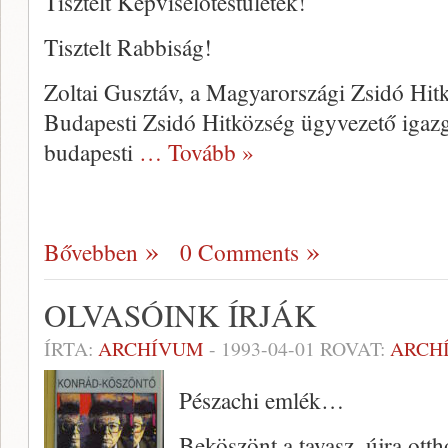
Tisztelt Képviselőtestületek!
Tisztelt Rabbiság!
Zoltai Gusztáv, a Magyarországi Zsidó Hit
Budapesti Zsidó Hitközség ügyvezető iga
budapesti
… Tovább »
Bővebben
0 Comments
OLVASÓINK ÍRJÁK
ÍRTA:
ARCHÍVUM
-
1993-04-01
ROVAT:
ARCH
Pészachi emlék…
Beköszönt a tavasz, újra ott