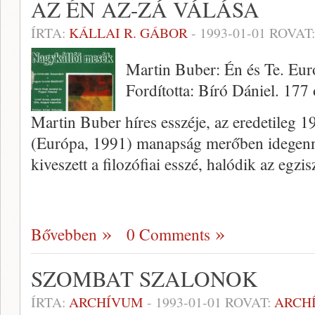
AZ ÉN AZ-ZÁ VÁLÁSA
ÍRTA:
KÁLLAI R. GÁBOR
-
1993-01-01
ROVAT
Martin Buber: Én és Te. Eu
Fordította: Bíró Dániel. 177 
Martin Buber híres esszéje, az eredetileg 
(Európa, 1991) manapság merőben idegenne
kiveszett a filozófiai esszé, halódik az egzi
Bővebben
0 Comments
SZOMBAT SZALONOK
ÍRTA:
ARCHÍVUM
-
1993-01-01
ROVAT:
ARCH