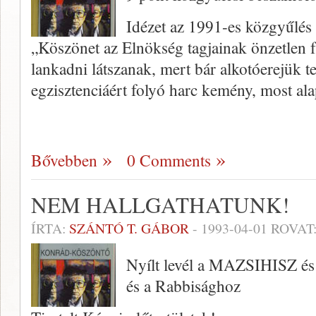
Idézet az 1991-es közgyűlés 
„Köszönet az Elnökség tagjainak önzetlen 
lankadni látszanak, mert bár alkotóerejük t
egzisztenciáért folyó harc kemény, most a
Bővebben
0 Comments
NEM HALLGATHATUNK!
ÍRTA:
SZÁNTÓ T. GÁBOR
-
1993-04-01
ROVAT
Nyílt levél a MAZSIHISZ és
és a Rabbisághoz