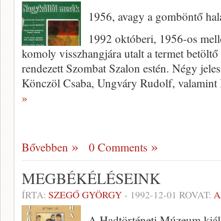
1956, avagy a gomböntő hal
1992 októberi, 1956-os mell
komoly visszhangjára utalt a termet betöltő 
rendezett Szombat Szalon estén. Négy jeles
Könczöl Csaba, Ungváry Rudolf, valamint 
»
Bővebben
0 Comments
MEGBÉKÉLÉSEINK
ÍRTA:
SZEGŐ GYÖRGY
-
1992-12-01
ROVAT:
A
A Hadtörténeti Múzeum kiáll