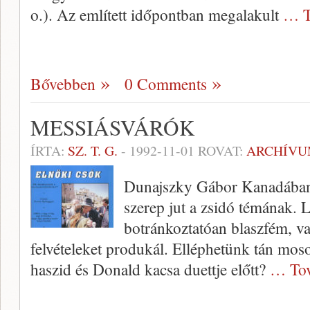
o.). Az említett időpontban megalakult
… T
Bővebben
0 Comments
MESSIÁSVÁRÓK
ÍRTA:
SZ. T. G.
-
1992-11-01
ROVAT:
ARCHÍV
Dunajszky Gábor Kanadában é
szerep jut a zsidó témának. 
botránkoztatóan blaszfém, v
felvételeket produkál. Elléphetünk tán moso
haszid és Donald kacsa duettje előtt?
… Tov