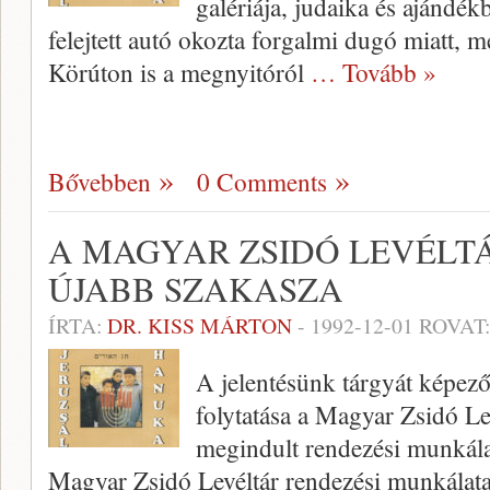
galériája, judaika és ajándék
felejtett autó okozta forgalmi dugó miatt, 
Körúton is a megnyitóról
… Tovább »
Bővebben
0 Comments
A MAGYAR ZSIDÓ LEVÉLT
ÚJABB SZAKASZA
ÍRTA:
DR. KISS MÁRTON
-
1992-12-01
ROVAT
A jelentésünk tárgyát képező
folytatása a Magyar Zsidó L
megindult rendezési munkálat
Magyar Zsidó Levéltár rendezési munkálatai