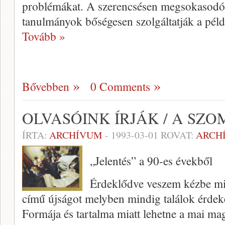
problémákat. A szerencsésen megsokasodó f
tanulmányok bőségesen szolgáltatják a péld
Tovább »
Bővebben
0 Comments
OLVASÓINK ÍRJÁK / A SZ
ÍRTA:
ARCHÍVUM
-
1993-03-01
ROVAT:
ARCH
„Jelentés” a 90-es évekből
Érdeklődve veszem kézbe m
című újságot melyben mindig találok érdeke
Formája és tartalma miatt lehetne a mai mag