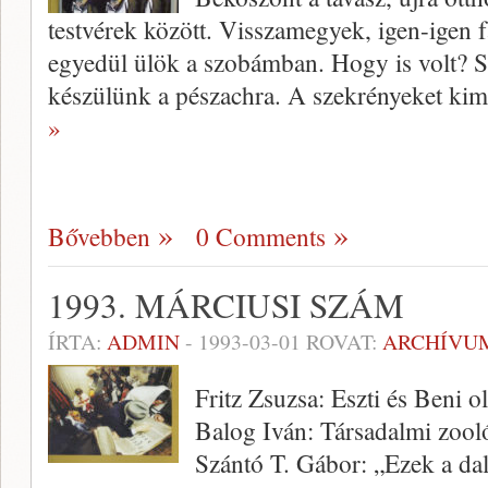
testvérek között. Visszamegyek, igen-igen 
egyedül ülök a szobámban. Hogy is volt? Sür
készülünk a pészachra. A szekrényeket ki
»
Bővebben
0 Comments
1993. MÁRCIUSI SZÁM
ÍRTA:
ADMIN
-
1993-03-01
ROVAT:
ARCHÍVU
Fritz Zsuzsa: Eszti és Beni o
Balog Iván: Társadalmi zool
Szántó T. Gábor: „Ezek a d