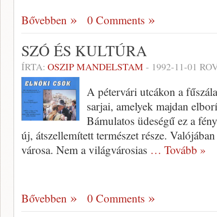
Bővebben
0 Comments
SZÓ ÉS KULTÚRA
ÍRTA:
OSZIP MANDELSTAM
-
1992-11-01
ROV
A pétervári utcákon a fűszál
sarjai, amelyek majdan elbor
Bámulatos üdeségű ez a fénye
új, átszellemített természet része. Valójában
városa. Nem a világvárosias
… Tovább »
Bővebben
0 Comments