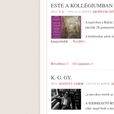
ESTE A KOLLÉGIUMBAN
ÍRTA:
V. E.
-
1996-03-01
ROVAT:
ARCHÍVUM
,
IN
A tanévben a Bálint 
iskolák 28 gimnazist
A kérdésekre adott n
kirajzolódik
… Tovább »
Bővebben
0 Comments
K. G. GY.
ÍRTA:
SZÁNTÓ T. GÁBOR
-
1995-05-01
ROVAT:
A
„a mocskos sorok az 
A SZERKESZTŐ ÍRNI 
cikk, majd beüt a me