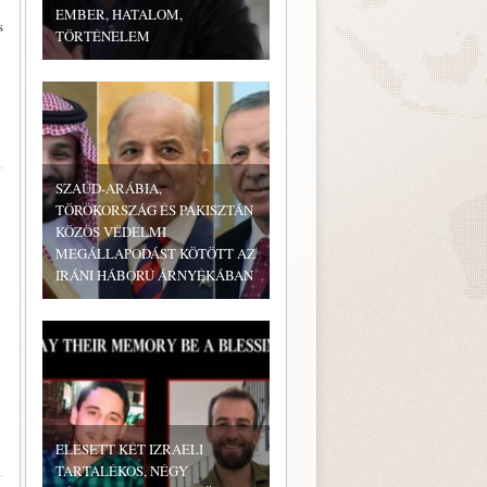
EMBER, HATALOM,
s
TÖRTÉNELEM
SZAÚD-ARÁBIA,
TÖRÖKORSZÁG ÉS PAKISZTÁN
KÖZÖS VÉDELMI
MEGÁLLAPODÁST KÖTÖTT AZ
IRÁNI HÁBORÚ ÁRNYÉKÁBAN
ELESETT KÉT IZRAELI
TARTALÉKOS, NÉGY