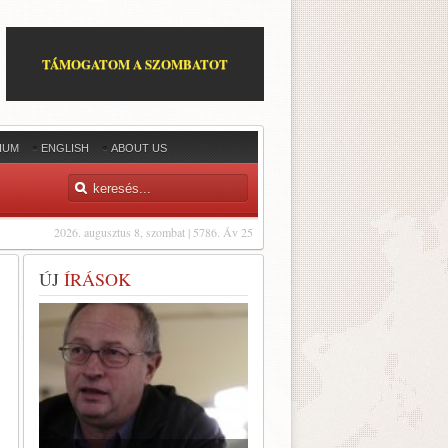
TÁMOGATOM A SZOMBATOT
IUM
ENGLISH
ABOUT US
2026. augusztus 8, szombat | 5786. Áv 25
ÚJ
ÍRÁSOK