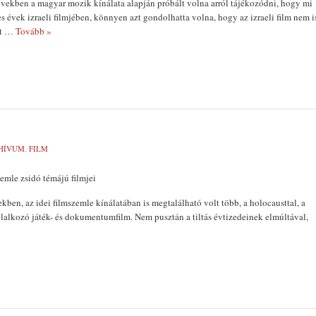
években a magyar mozik kínálata alap­ján próbált volna arról tájéko­zódni, hogy mi
nes évek izraeli filmjében, kön­nyen azt gondolhatta volna, hogy az izra­eli film nem i
ét
… Tovább »
HÍVUM
,
FILM
emle zsidó témájú filmjei
ben, az idei film­szemle kínálatában is megtalálható volt több, a holocausttal, a
oglalkozó játék- és dokumentum­film. Nem pusztán a tiltás évtizedeinek elmúltával,