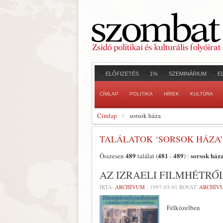
ELŐFIZETÉS
1%
SZEMINÁRIUM
E
CÍMLAP
POLITIKA
HÍREK
KULTÚRA
Címlap
sorsok háza
TALÁLATOK ‘SORSOK HÁZA’
489
481
489
sorsok ház
Összesen
találat (
-
) :
AZ IZRAELI FILMHÉTRŐ
ÍRTA:
ARCHÍVUM
-
1997-03-01
ROVAT:
ARCHÍV
Félközelben