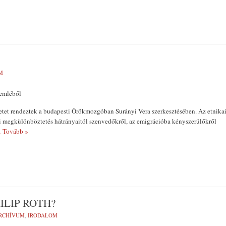
M
zemléből
etet rendeztek a budapesti Örökmozgóban Surányi Vera szerkesztésében. Az etnika
ji megkülönböztetés hátrányaitól szenvedőkről, az emigrációba kényszerülőkről
 Tovább »
ILIP ROTH?
RCHÍVUM
,
IRODALOM