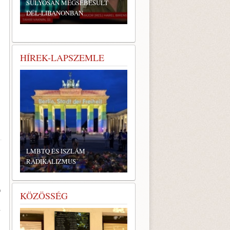
SÚLYOSAN MEGSEBESÜLT
DÉL-LIBANONBAN
HÍREK-LAPSZEMLE
LMBTQ ÉS ISZLÁM
RADIKALIZMUS
)
KÖZÖSSÉG
a