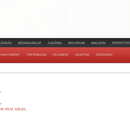
LŐADÁS
MÉDIAAJÁNLAT
GALÉRIA
ARCHÍVUM
MAGAZIN
REPERTÓR
HAGYOMÁNY
TÖRTÉNELEM
VÉLEMÉNY
GASZTRO
KÖZÖSSÉG
a
.
L
UM
,
FILM
,
IZRAEL