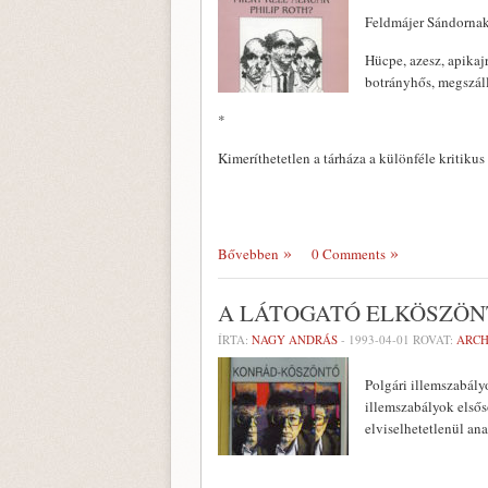
Feldmájer Sándorna
Hücpe, azesz, apikaj
botrányhős, megszáll
*
Kimeríthetetlen a tárháza a különféle kritik
Bővebben
0 Comments
A LÁTOGATÓ ELKÖSZÖN
ÍRTA:
NAGY ANDRÁS
-
1993-04-01
ROVAT:
ARC
Polgári illemszabályo
illemszabályok elsős
elviselhetetlenül an