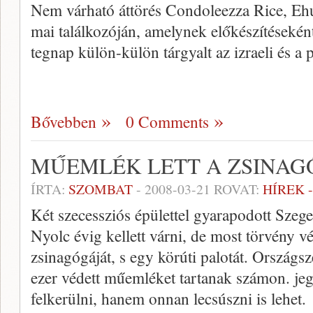
Nem várható áttörés Condoleezza Rice, 
mai találkozóján, amelynek előkészítésekén
tegnap külön-külön tárgyalt az izraeli és a p
Bővebben
0 Comments
MŰEMLÉK LETT A ZSINA
ÍRTA:
SZOMBAT
-
2008-03-21
ROVAT:
HÍREK 
Két szecessziós épülettel gyarapodott Szeg
Nyolc évig kellett várni, de most törvény 
zsinagógáját, s egy körúti palotát. Országsz
ezer védett műemléket tartanak számon. je
felkerülni, hanem onnan lecsúszni is lehet.