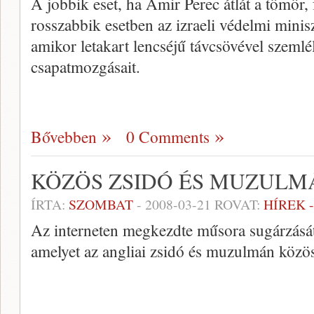
A jobbik eset, ha Amir Perec átlát a tömör
rosszabbik esetben az izraeli védelmi minis
amikor letakart lencséjű távcsövével szemlél
csapatmozgásait.
Bővebben
0 Comments
KÖZÖS ZSIDÓ ÉS MUZULM
ÍRTA:
SZOMBAT
-
2008-03-21
ROVAT:
HÍREK 
Az interneten megkezdte műsora sugárzásá
amelyet az angliai zsidó és muzulmán közös