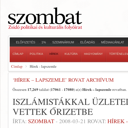
ELŐFIZETÉS
1%
SZEMINÁRIUM
ELŐADÁS
MÉDIAAJÁNLAT
CÍMLAP
POLITIKA
HÍREK
KULTÚRA
HAGYOMÁNY
TÖRTÉNELE
Címlap
Hírek - lapszemle
‘HÍREK – LAPSZEMLE’ ROVAT ARCHÍVUM
17,269
17061
17080
Hírek – lapszemle
Összesen
találat (
-
) a(z)
rovatban.
ISZLÁMISTÁKKAL ÜZLETE
VETTEK ŐRIZETBE
ÍRTA:
SZOMBAT
-
2008-03-21
ROVAT:
HÍREK 