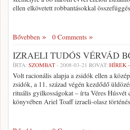
ellen elkövetett robbantásokkal összefüggé
Bővebben
0 Comments
IZRAELI TUDÓS VÉRVÁD 
ÍRTA:
SZOMBAT
-
2008-03-21
ROVAT:
HÍREK 
Volt racionális alapja a zsidók ellen a köz
zsidók, a 11. század végén kezdődő üldözés
rituális gyilkosságokat – írta Véres Húsvét
könyvében Ariel Toaff izraeli-olasz történés