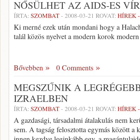
NŐSÜLHET AZ AIDS-ES VÍ
ÍRTA:
SZOMBAT
-
2008-03-21
ROVAT:
HÍREK 
Ki merné ezek után mondani hogy a Hala
talál közös nyelvet a modern korok modern 
Bővebben
0 Comments
MEGSZŰNIK A LEGRÉGEBB
IZRAELBEN
ÍRTA:
SZOMBAT
-
2008-03-21
ROVAT:
HÍREK 
A gazdasági, társadalmi átalakulás nem kerül
sem. A tagság felosztotta egymás között a 
innen kezdve leginkább egy, a magántulajd