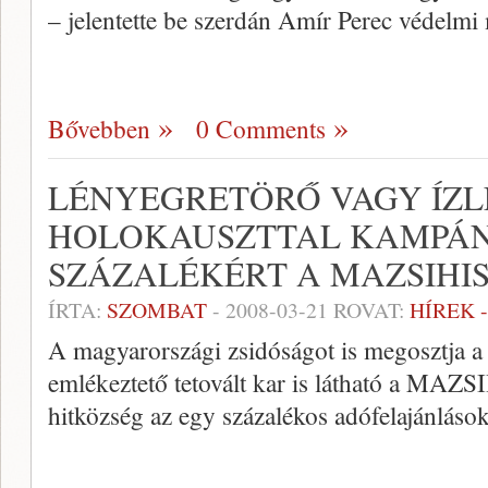
– jelentette be szerdán Amír Perec védelmi 
Bővebben
0 Comments
LÉNYEGRETÖRŐ VAGY ÍZLÉ
HOLOKAUSZTTAL KAMPÁN
SZÁZALÉKÉRT A MAZSIHI
ÍRTA:
SZOMBAT
-
2008-03-21
ROVAT:
HÍREK 
A magyarországi zsidóságot is megosztja a 
emlékeztető tetovált kar is látható a MAZS
hitközség az egy százalékos adófelajánláso