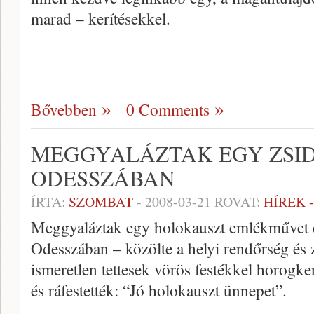
marad – kerítésekkel.
Bővebben
0 Comments
MEGGYALÁZTAK EGY ZSI
ODESSZÁBAN
ÍRTA:
SZOMBAT
-
2008-03-21
ROVAT:
HÍREK 
Meggyaláztak egy holokauszt emlékművet é
Odesszában – közölte a helyi rendőrség és 
ismeretlen tettesek vörös festékkel horogke
és ráfestették: “Jó holokauszt ünnepet”.