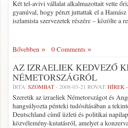
Két tel-avivi vállalat alkalmazottait vette őr
gyanúval, hogy pénzt juttattak el a Hamász 
iszlamista szervezetek részére – közölte a 
Bővebben
0 Comments
AZ IZRAELIEK KEDVEZŐ 
NÉMETORSZÁGRÓL
ÍRTA:
SZOMBAT
-
2008-03-21
ROVAT:
HÍREK 
Szeretik az izraeliek Németországot és Ang
hangsúlyozta pénteki tudósításában a tekin
Deutschland című üzleti és politikai napila
közvélemény-kutatásról, amelyet a konzer