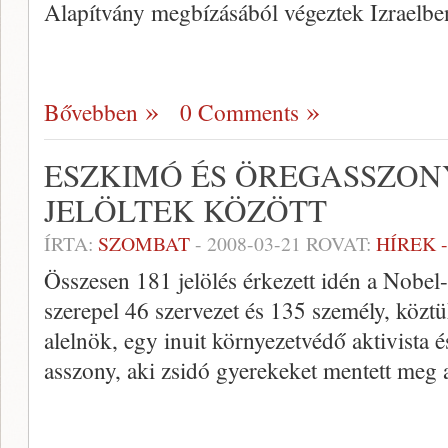
Alapítvány megbízásából végeztek Izraelbe
Bővebben
0 Comments
ESZKIMÓ ÉS ÖREGASSZON
JELÖLTEK KÖZÖTT
ÍRTA:
SZOMBAT
-
2008-03-21
ROVAT:
HÍREK 
Összesen 181 jelölés érkezett idén a Nobel-b
szerepel 46 szervezet és 135 személy, közt
alelnök, egy inuit környezetvédő aktivista é
asszony, aki zsidó gyerekeket mentett meg 