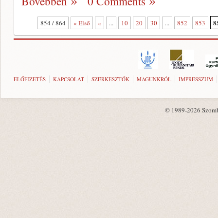
Bővebben
0 Comments
8
854 / 864
« Első
«
...
10
20
30
...
852
853
ELŐFIZETÉS
KAPCSOLAT
SZERKESZTŐK
MAGUNKRÓL
IMPRESSZUM
© 1989-2026 Szombat