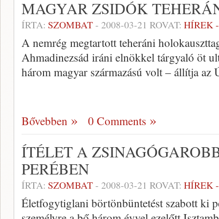
MAGYAR ZSIDÓK TEHERÁ
ÍRTA:
SZOMBAT
-
2008-03-21
ROVAT:
HÍREK 
A nemrég megtartott teheráni holokausztta
Ahmadinezsád iráni elnökkel tárgyaló öt ul
három magyar származású volt – állítja az Ú
Bővebben
0 Comments
ÍTÉLET A ZSINAGÓGAROB
PERÉBEN
ÍRTA:
SZOMBAT
-
2008-03-21
ROVAT:
HÍREK 
Életfogytiglani börtönbüntetést szabott ki 
személyre a bő három évvel ezelőtt Isztamb