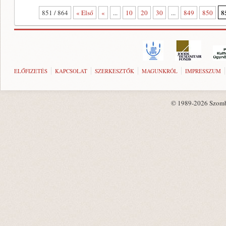
8
851 / 864
« Első
«
...
10
20
30
...
849
850
ELŐFIZETÉS
KAPCSOLAT
SZERKESZTŐK
MAGUNKRÓL
IMPRESSZUM
© 1989-2026 Szombat