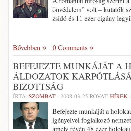
A romániai bíróság szerint a
önvédelem” volt – kutatók sz
zsidó és 11 ezer cigány legyil
Bővebben
0 Comments
BEFEJEZTE MUNKÁJÁT A 
ÁLDOZATOK KARPÓTLÁS
BIZOTTSÁG
ÍRTA:
SZOMBAT
-
2008-03-25
ROVAT:
HÍREK 
Befejezte munkáját a holokau
igényeivel foglalkozó nemze
amely révén 48 ezer holokau