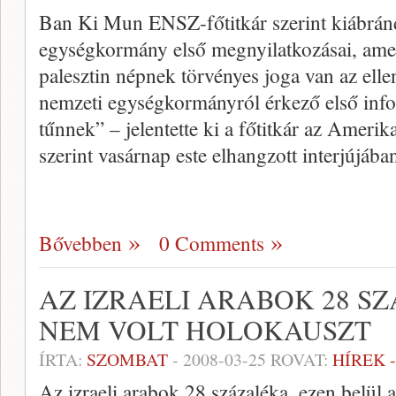
Ban Ki Mun ENSZ-főtitkár szerint kiábrándí
egységkormány első megnyilatkozásai, ame
palesztin népnek törvényes joga van az ell
nemzeti egységkormányról érkező első info
tűnnek” – jelentette ki a főtitkár az Ameri
szerint vasárnap este elhangzott interjújába
Bővebben
0 Comments
AZ IZRAELI ARABOK 28 S
NEM VOLT HOLOKAUSZT
ÍRTA:
SZOMBAT
-
2008-03-25
ROVAT:
HÍREK 
Az izraeli arabok 28 százaléka, ezen belül 