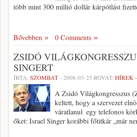
több mint 300 millió dollár kárpótlást fizett
Bővebben
0 Comments
ZSIDÓ VILÁGKONGRESSZU
SINGERT
ÍRTA:
SZOMBAT
-
2008-03-25
ROVAT:
HÍREK 
A Zsidó Világkongresszus (
keltett, hogy a szervezet el
váratlanul ­ egy telefonos kör
őket: Israel Singer korábbi főtitkár „már n