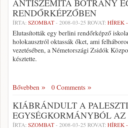
ANTISZEMITA BOTRÁNY E
RENDŐRKÉPZŐBEN
ÍRTA:
SZOMBAT
-
2008-03-25
ROVAT:
HÍREK 
Elutasították egy berlini rendőrképző iskol
holokausztról oktassák őket, ami felháborod
vezetésében, a Németországi Zsidók Központ
késztette.
Bővebben
0 Comments
KIÁBRÁNDULT A PALESZT
EGYSÉGKORMÁNYBÓL AZ 
ÍRTA:
SZOMBAT
-
2008-03-25
ROVAT:
HÍREK 