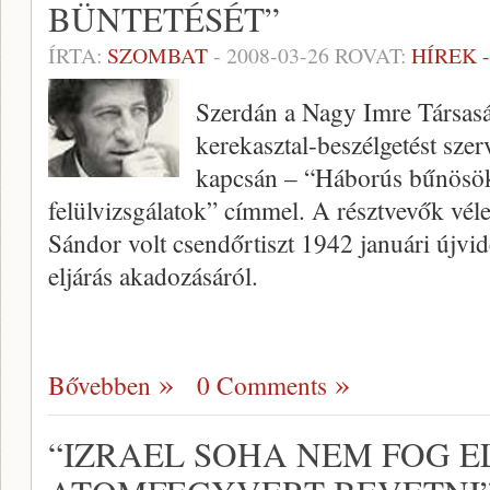
BÜNTETÉSÉT”
ÍRTA:
SZOMBAT
-
2008-03-26
ROVAT:
HÍREK 
Szerdán a Nagy Imre Társasá
kerekasztal-beszélgetést sze
kapcsán – “Háborús bűnösök
felülvizsgálatok” címmel. A résztvevők vé
Sándor volt csendőrtiszt 1942 januári újvi
eljárás akadozásáról.
Bővebben
0 Comments
“IZRAEL SOHA NEM FOG 