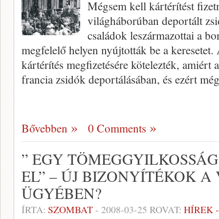
Mégsem kell kártérítést fizet
világháborúban deportált zsi
családok leszármazottai a bo
megfelelő helyen nyújtották be a keresetet.
kártérítés megfizetésére kötelezték, amiért a
francia zsidók deportálásában, és ezért még 
Bővebben
0 Comments
” EGY TÖMEGGYILKOSSÁG
EL” – ÚJ BIZONYÍTÉKOK A
ÜGYÉBEN?
ÍRTA:
SZOMBAT
-
2008-03-25
ROVAT:
HÍREK 