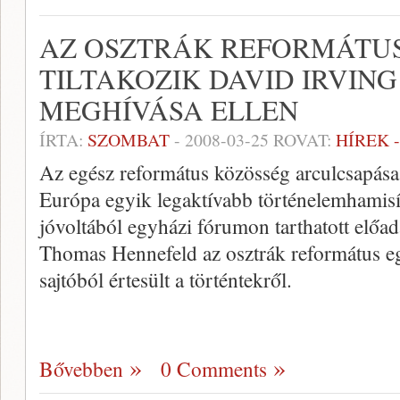
AZ OSZTRÁK REFORMÁTU
TILTAKOZIK DAVID IRVING
MEGHÍVÁSA ELLEN
ÍRTA:
SZOMBAT
-
2008-03-25
ROVAT:
HÍREK 
Az egész református közösség arculcsapása 
Európa egyik legaktívabb történelemhamisí
jóvoltából egyházi fórumon tarthatott előadá
Thomas Hennefeld az osztrák református eg
sajtóból értesült a történtekről.
Bővebben
0 Comments