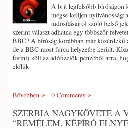
A brit legfelsőbb bíróságon
mégse kelljen nyilvánosságra
tudósításairól szóló belső je
szerint választ adhatna egy többször felvetet
BBC? A bíróság korábban már közérdekű ada
de a BBC most furca helyzetbe került. Köze
forint) költ az adófizetők pénzéből arra, hog
előlük.
Bővebben
0 Comments
SZERBIA NAGYKÖVETE A 
“REMÉLEM, KÉPÍRÓ ELNY