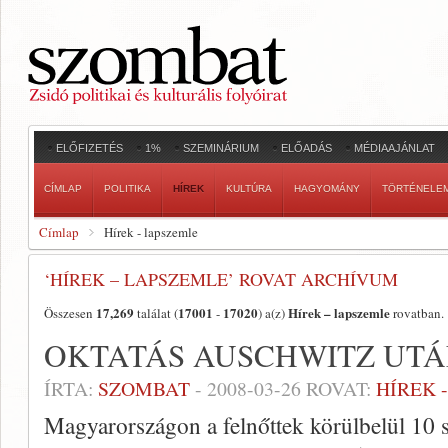
ELŐFIZETÉS
1%
SZEMINÁRIUM
ELŐADÁS
MÉDIAAJÁNLAT
CÍMLAP
POLITIKA
HÍREK
KULTÚRA
HAGYOMÁNY
TÖRTÉNELE
Címlap
Hírek - lapszemle
‘HÍREK – LAPSZEMLE’ ROVAT ARCHÍVUM
17,269
17001
17020
Hírek – lapszemle
Összesen
találat (
-
) a(z)
rovatban.
OKTATÁS AUSCHWITZ UT
ÍRTA:
SZOMBAT
-
2008-03-26
ROVAT:
HÍREK 
Magyarországon a felnőttek körülbelül 10 s