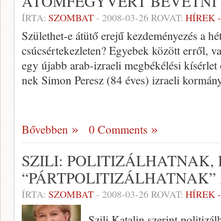
ATOMFEGYVERT BEVETNI
ÍRTA:
SZOMBAT
-
2008-03-26
ROVAT:
HÍREK 
Születhet-e átütő erejű kezdeményezés a hé
csúcsértekezleten? Egyebek között erről, va
egy újabb arab-izraeli megbékélési kísérlet
nek Simon Peresz (84 éves) izraeli kormány
Bővebben
0 Comments
SZILI: POLITIZÁLHATNAK,
“PÁRTPOLITIZÁLHATNAK”
ÍRTA:
SZOMBAT
-
2008-03-26
ROVAT:
HÍREK 
Szili Katalin szerint politiz