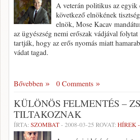
A veterán politikus az egyik 
következő elnökének tisztség
elnök, Mose Kacav mandátuma
az ügyészség nemi erőszak vádjával folytat 
tartják, hogy az erős nyomás miatt hamar
vádat tagad.
Bővebben
0 Comments
KÜLÖNÖS FELMENTÉS – Z
TILTAKOZNAK
ÍRTA:
SZOMBAT
-
2008-03-25
ROVAT:
HÍREK 