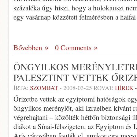
százaléka úgy hiszi, hogy a holokauszt nem
egy vasárnap közzétett felmérésben a haifa
Bővebben
0 Comments
ÖNGYILKOS MERÉNYLETR
PALESZTINT VETTEK ŐRIZ
ÍRTA:
SZOMBAT
-
2008-03-25
ROVAT:
HÍREK 
Őrizetbe vettek az egyiptomi hatóságok egy f
öngyilkos merénylőt, aki Izraelben kívánt 
végrehajtani – közölték hétfőn biztonsági il
diákot a Sínai-félszigeten, az Egyiptom és 
Arís városában fogták el, amikor egy mecse