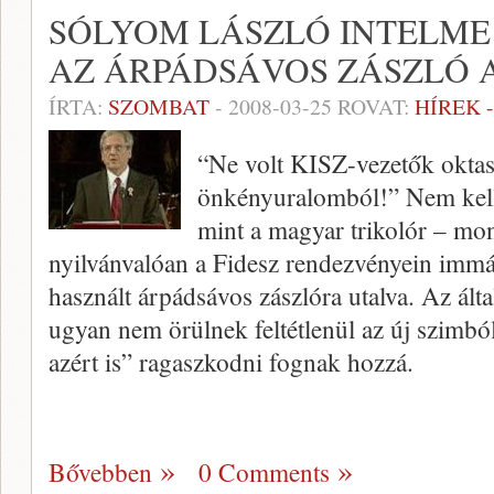
SÓLYOM LÁSZLÓ INTELME 
AZ ÁRPÁDSÁVOS ZÁSZLÓ 
ÍRTA:
SZOMBAT
-
2008-03-25
ROVAT:
HÍREK 
“Ne volt KISZ-vezetők oktas
önkényuralomból!” Nem kell
mint a magyar trikolór – mo
nyilvánvalóan a Fidesz rendezvényein immár
használt árpádsávos zászlóra utalva. Az ál
ugyan nem örülnek feltétlenül az új szimb
azért is” ragaszkodni fognak hozzá.
Bővebben
0 Comments