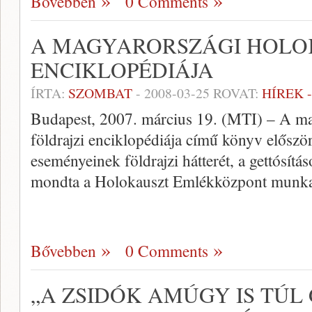
Bővebben
0 Comments
A MAGYARORSZÁGI HOLO
ENCIKLOPÉDIÁJA
ÍRTA:
SZOMBAT
-
2008-03-25
ROVAT:
HÍREK 
Budapest, 2007. március 19. (MTI) – A ma
földrajzi enciklopédiája című könyv előszö
eseményeinek földrajzi hátterét, a gettósítá
mondta a Holokauszt Emlékközpont munka
Bővebben
0 Comments
„A ZSIDÓK AMÚGY IS TÚL