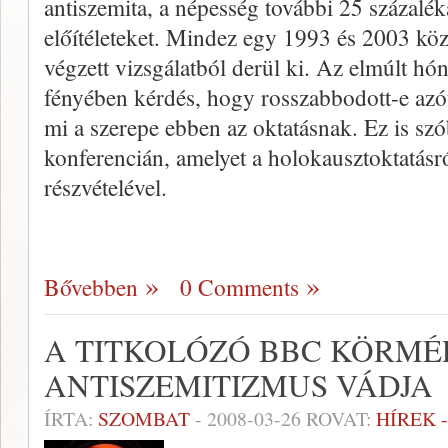
antiszemita, a népesség további 25 százaléka
előítéleteket. Mindez egy 1993 és 2003 köz
végzett vizsgálatból derül ki. Az elmúlt hó
fényében kérdés, hogy rosszab­bodott-e azóta
mi a szerepe ebben az oktatásnak. Ez is szó
konferencián, amelyet a holokausztoktatásr
részvételével.
Bővebben
0 Comments
A TITKOLÓZÓ BBC KÖRMÉ
ANTISZEMITIZMUS VÁDJA
ÍRTA:
SZOMBAT
-
2008-03-26
ROVAT:
HÍREK 