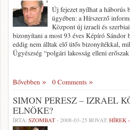
Új fejezet nyílhat a háborús
ügyében: a Hírszerző informá
Központ új izraeli és szerb
bizonyítani a most 93 éves Képíró Sándor 
eddig nem álltak elő ütős bizonyítékkal,
Ügyészség “polgári lakosság elleni erőszak
Bővebben
0 Comments
SIMON PERESZ – IZRAEL 
ELNÖKE?
ÍRTA:
SZOMBAT
-
2008-03-25
ROVAT:
HÍREK 