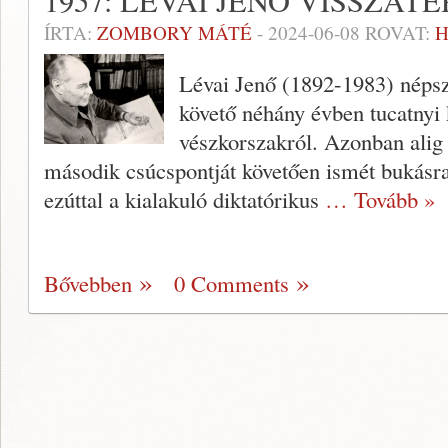
1957: LÉVAI JENŐ VISSZATÉ
ÍRTA:
ZOMBORY MÁTÉ
-
2024-06-08
ROVAT:
H
Lévai Jenő (1892-1983) népsze
követő néhány évben tucatnyi 
vészkorszakról. Azonban alig 
második csúcspontját követően ismét bukásra
ezúttal a kialakuló diktatórikus
… Tovább »
Bővebben
0 Comments