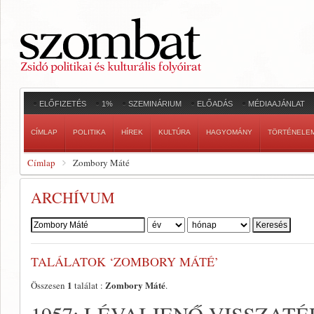
ELŐFIZETÉS
1%
SZEMINÁRIUM
ELŐADÁS
MÉDIAAJÁNLAT
CÍMLAP
POLITIKA
HÍREK
KULTÚRA
HAGYOMÁNY
TÖRTÉNELE
Címlap
Zombory Máté
ARCHÍVUM
Szerző:
TALÁLATOK ‘ZOMBORY MÁTÉ’
1
Zombory Máté
Összesen
találat :
.