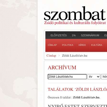
ELŐFIZETÉS
1%
SZEMINÁRIUM
E
CÍMLAP
POLITIKA
HÍREK
KULTÚRA
Címlap
Zöldi László/atv.hu
ARCHÍVUM
Szerző:
TALÁLATOK ‘ZÖLDI LÁSZLÓ
1
Zöldi László/atv.hu
Összesen
találat :
.
NYIRŐ ESTET SZERVEZT