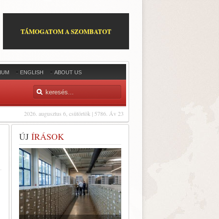
TÁMOGATOM A SZOMBATOT
IUM
ENGLISH
ABOUT US
2026. augusztus 6, csütörtök | 5786. Áv 23
ÚJ
ÍRÁSOK