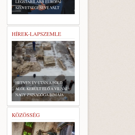
LEGSTABILABB EURÓPAI
SZÖVETSÉGESÉVÉ VÁLT
HÍREK-LAPSZEMLE
HETVEN ÉV UTÁN A FÖLD
ALÓL KERÜLT ELŐ A VILNAI
NAGY ZSINAGÓGA BIMÁJA
KÖZÖSSÉG