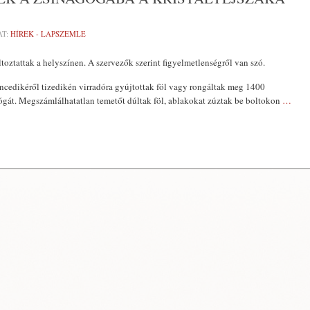
AT:
HÍREK - LAPSZEMLE
toztattak a helyszínen. A szervezők szerint figyelmetlenségről van szó.
cedikéről tizedikén virradóra gyújtottak föl vagy rongáltak meg 1400
ógát. Megszámlálhatatlan temetőt dúltak föl, ablakokat zúztak be boltokon
…