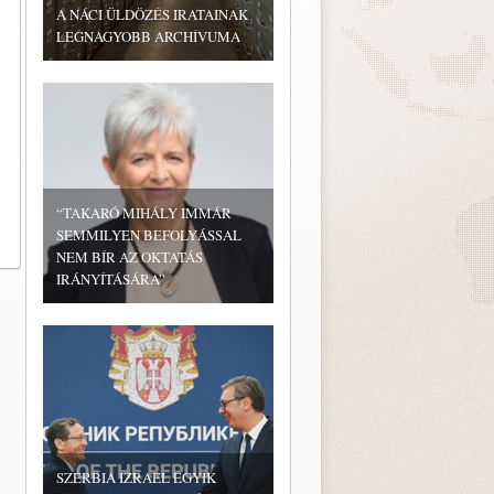
A NÁCI ÜLDÖZÉS IRATAINAK
LEGNAGYOBB ARCHÍVUMA
“TAKARÓ MIHÁLY IMMÁR
SEMMILYEN BEFOLYÁSSAL
NEM BÍR AZ OKTATÁS
IRÁNYÍTÁSÁRA”
SZERBIA IZRAEL EGYIK