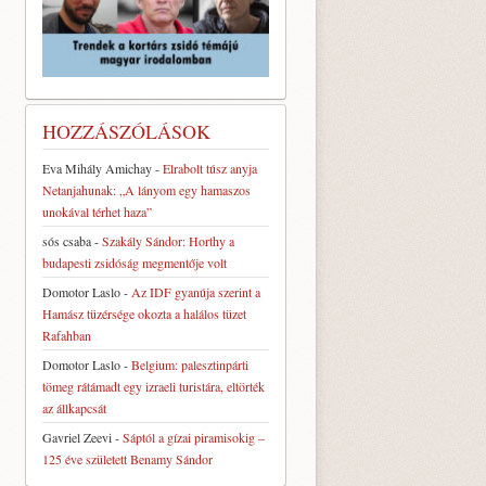
HOZZÁSZÓLÁSOK
Eva Mihály Amichay
-
Elrabolt túsz anyja
Netanjahunak: „A lányom egy hamaszos
unokával térhet haza”
sós csaba
-
Szakály Sándor: Horthy a
budapesti zsidóság megmentője volt
Domotor Laslo
-
Az IDF gyanúja szerint a
Hamász tüzérsége okozta a halálos tüzet
Rafahban
Domotor Laslo
-
Belgium: palesztinpárti
tömeg rátámadt egy izraeli turistára, eltörték
az állkapcsát
Gavriel Zeevi
-
Sáptól a gízai piramisokig –
125 éve született Benamy Sándor