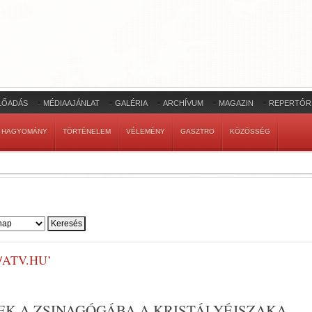
LŐADÁS
MÉDIAAJÁNLAT
GALÉRIA
ARCHÍVUM
MAGAZIN
REPERTÓR
HAGYOMÁNY
TÖRTÉNELEM
VÉLEMÉNY
GASZTRO
KÖZÖSSÉG
/ATV.HU’
EK A ZSINAGÓGÁBA A KRISTÁLYÉJSZAKA