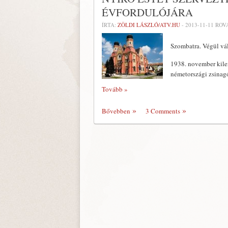
ÉVFORDULÓJÁRA
ÍRTA:
ZÖLDI LÁSZLÓ/ATV.HU
-
2013-11-11
ROV
Szombatra. Végül vál
1938. november kilen
németországi zsinag
Tovább »
Bővebben
3 Comments