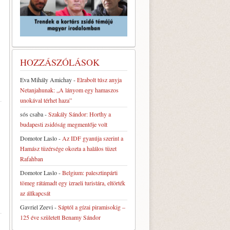
HOZZÁSZÓLÁSOK
Eva Mihály Amichay
-
Elrabolt túsz anyja
Netanjahunak: „A lányom egy hamaszos
unokával térhet haza”
sós csaba
-
Szakály Sándor: Horthy a
budapesti zsidóság megmentője volt
Domotor Laslo
-
Az IDF gyanúja szerint a
Hamász tüzérsége okozta a halálos tüzet
Rafahban
Domotor Laslo
-
Belgium: palesztinpárti
tömeg rátámadt egy izraeli turistára, eltörték
az állkapcsát
Gavriel Zeevi
-
Sáptól a gízai piramisokig –
125 éve született Benamy Sándor