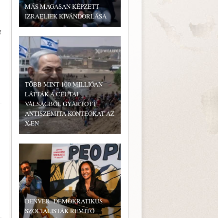
MÁS MAGASAN KÉPZETT
IZRAELIEK KIVÁNDORLÁSA
g
TÖBB MINT 100 MILLIÓAN
LÁTTÁK A CEUTAI
VÁLSÁGBÓL GYÁRTOTT
ANTISZEMITA KONTEÓKAT AZ
X-EN
DENVER: DEMOKRATIKUS
SZOCIALISTÁK RÉMÍTŐ