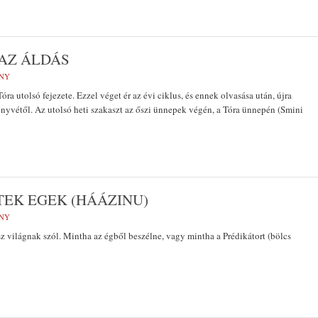
 AZ ÁLDÁS
NY
óra utolsó fejezete. Ezzel véget ér az évi ciklus, és ennek olvasása után, újra
könyvétől. Az utolsó heti szakaszt az őszi ünnepek végén, a Tóra ünnepén (Smini
TEK EGEK (HÁÁZINU)
NY
 világnak szól. Mintha az égből beszélne, vagy mintha a Prédikátort (bölcs