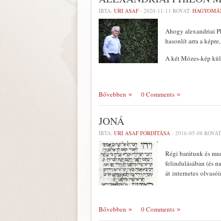
ÍRTA:
URI ASAF
-
2020-11-11
ROVAT:
HAGYOMÁ
Ahogy alexandriai Phi
hasonlít arra a képre
A két Mózes-kép kül
Bővebben
0 Comments
JONÁ
ÍRTA:
URI ASAF FORDÍTÁSA
-
2016-05-08
ROVAT
Régi barátunk és mun
felindulásában (és na
át internetes olvasó
Bővebben
0 Comments