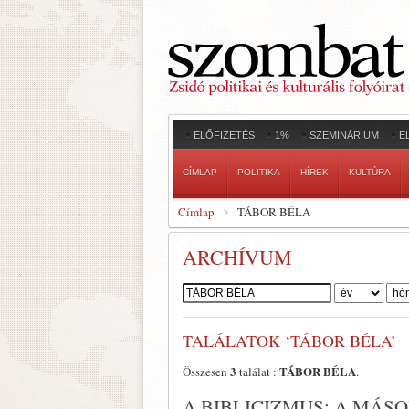
ELŐFIZETÉS
1%
SZEMINÁRIUM
E
CÍMLAP
POLITIKA
HÍREK
KULTÚRA
Címlap
TÁBOR BÉLA
ARCHÍVUM
Szerző:
TALÁLATOK ‘TÁBOR BÉLA’
3
TÁBOR BÉLA
Összesen
találat :
.
A BIBLICIZMUS: A MÁS