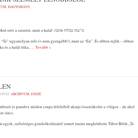
VUM
,
HAGYOMÁNY
Énekek éneke 8,6: ״Mert erős a szeretet, mint a halálכי־עזה כבלוח אהבה,״
bben
ka és a halál titka,
… Tovább »
LEN
OVAT:
ARCHÍVUM
,
ESSZÉ
rdéseit és paradox módon csupa feleletből akarja összetá­kolni a világot – de ahol
let sincs.
 egyik, szélsősé­ges gondolkodásáról ismert tanára meg­kérdezte Tábor Bélát „Te