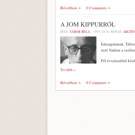
Bővebben
0 Comments
A JOM KIPPURRÓL
ÍRTA:
TÁBOR BÉLA
-
1995-10-01
ROVAT:
ARCHÍ
Édesapámnak, Tábor 
írott Vádirat a szel
Fél évszá­zaddal ké
Tovább »
Bővebben
0 Comments