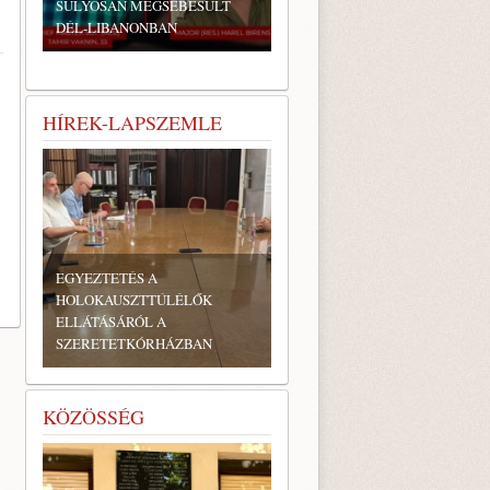
SÚLYOSAN MEGSEBESÜLT
DÉL-LIBANONBAN
HÍREK-LAPSZEMLE
EGYEZTETÉS A
HOLOKAUSZTTÚLÉLŐK
ELLÁTÁSÁRÓL A
SZERETETKÓRHÁZBAN
KÖZÖSSÉG