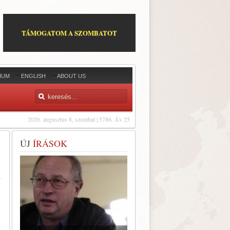
TÁMOGATOM A SZOMBATOT
IUM
ENGLISH
ABOUT US
2026. augusztus 8, szombat | 5786. Áv 25
ÚJ
ÍRÁSOK