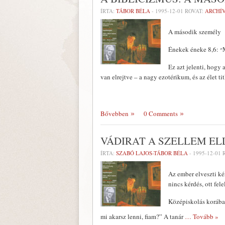
ÍRTA:
TÁBOR BÉLA
-
1995-12-01
ROVAT:
ARCHÍ
A második személy
Ez azt jelenti, hogy a ״Te” ugyanolyan erős (= nem gyengébb!), mint az ״Én”. És ebben rejlik – e
van elrejtve – a nagy ezotérikum, és az élet tit
Bővebben
0 Comments
VÁDIRAT A SZELLEM EL
ÍRTA:
SZABÓ LAJOS-TÁBOR BÉLA
-
1995-12-01
R
Az ember elveszti ké
nincs kérdés, ott fele
Középiskolás korában
mi akarsz len­ni, fiam?” A tanár
… Tovább »