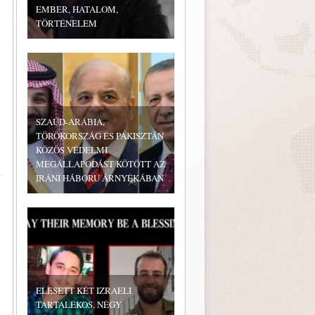
EMBER, HATALOM,
TÖRTÉNELEM
SZAÚD-ARÁBIA,
TÖRÖKORSZÁG ÉS PAKISZTÁN
KÖZÖS VÉDELMI
MEGÁLLAPODÁST KÖTÖTT AZ
IRÁNI HÁBORÚ ÁRNYÉKÁBAN
ELESETT KÉT IZRAELI
TARTALÉKOS, NÉGY