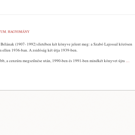
VUM
,
HAGYOMÁNY
Bélának (1907- 1992) életében két könyve jelent meg: a Szabó Lajossal közösen
lem ellen 1936-ban. A zsidóság két útja 1939-ben.
sőbb, a cenzúra megszűnése után, 1990-ben és 1991-ben mindkét könyvet újra
…