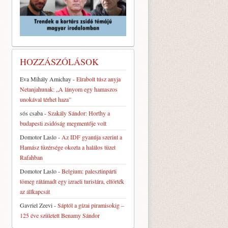
HOZZÁSZÓLÁSOK
Eva Mihály Amichay
-
Elrabolt túsz anyja
Netanjahunak: „A lányom egy hamaszos
unokával térhet haza”
sós csaba
-
Szakály Sándor: Horthy a
budapesti zsidóság megmentője volt
Domotor Laslo
-
Az IDF gyanúja szerint a
Hamász tüzérsége okozta a halálos tüzet
Rafahban
Domotor Laslo
-
Belgium: palesztinpárti
tömeg rátámadt egy izraeli turistára, eltörték
az állkapcsát
Gavriel Zeevi
-
Sáptól a gízai piramisokig –
125 éve született Benamy Sándor