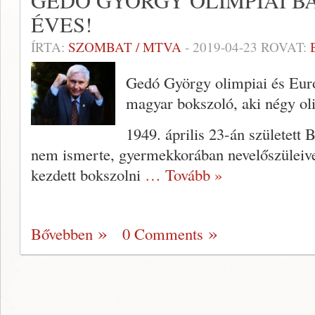
GEDÓ GYÖRGY OLIMPIAI B
ÉVES!
ÍRTA:
SZOMBAT / MTVA
-
2019-04-23
ROVAT:
Gedó György olimpiai és Euró
magyar bokszoló, aki négy ol
1949. április 23-án született 
nem ismerte, gyermekkorában nevelőszüleivel
kezdett bokszolni
… Tovább »
Bővebben
0 Comments