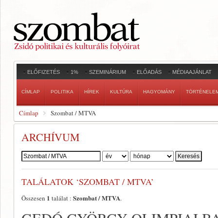
ELŐFIZETÉS
1%
SZEMINÁRIUM
ELŐADÁS
MÉDIAAJÁNLAT
CÍMLAP
POLITIKA
HÍREK
KULTÚRA
HAGYOMÁNY
TÖRTÉNELE
Címlap
Szombat / MTVA
ARCHÍVUM
Szerző:
TALÁLATOK ‘SZOMBAT / MTVA’
1
Szombat / MTVA
Összesen
találat :
.