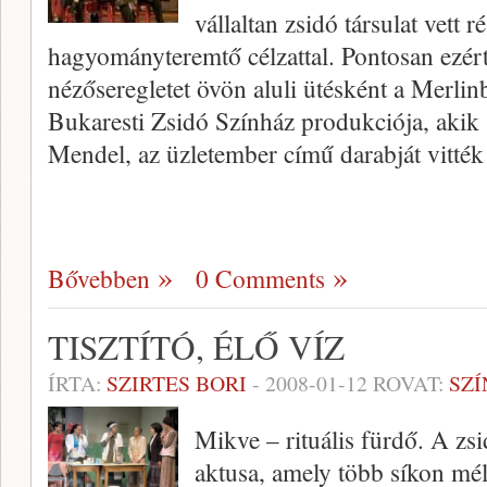
vállaltan zsidó társulat vett 
hagyományteremtő célzattal. Pontosan ezért é
nézőseregletet övön aluli ütésként a Merlin
Bukaresti Zsidó Színház produkciója, ak
Mendel, az üzletember című darabját vitték
Bővebben
0 Comments
TISZTÍTÓ, ÉLŐ VÍZ
ÍRTA:
SZIRTES BORI
-
2008-01-12
ROVAT:
SZ
Mikve – rituális fürdő. A zsi
aktusa, amely több síkon mély