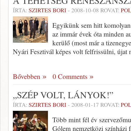
A TEHETSÉG RENESZÁNSZ
ÍRTA:
SZIRTES BORI
-
2008-10-08
ROVAT:
POL
Egyikünk sem hitt komolyan
az immár évek óta minden a
kerülő (most már a tizenegye
Nyári Fesztivál képes volt felfrissülni, újat 
Bővebben
0 Comments
„SZÉP VOLT, LÁNYOK!”
ÍRTA:
SZIRTES BORI
-
2008-01-17
ROVAT:
POL
Több mint fél év szervezőmun
Gólem nemzetközi színházi fe