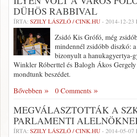
ILYEN VOLT A VÁROS FÖL
DÜHÖS RABBIVAL
ÍRTA:
SZILY LÁSZLÓ / CINK.HU
-
2014-12-23
Zsidó Kis Grófó, még zsidó
mindennél zsidóbb diszkó: a 
bizonyult a hanukagyertya-g
Winkler Róberttel és Balogh Ákos Gergely
mondtunk beszédet.
Bővebben
0 Comments
MEGVÁLASZTOTTÁK A SZ
PARLAMENTI ALELNÖKNE
ÍRTA:
SZILY LÁSZLÓ / CINK.HU
-
2014-05-07