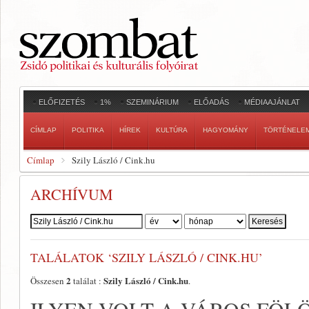
ELŐFIZETÉS
1%
SZEMINÁRIUM
ELŐADÁS
MÉDIAAJÁNLAT
CÍMLAP
POLITIKA
HÍREK
KULTÚRA
HAGYOMÁNY
TÖRTÉNELE
Címlap
Szily László / Cink.hu
ARCHÍVUM
Szerző:
TALÁLATOK ‘SZILY LÁSZLÓ / CINK.HU’
2
Szily László / Cink.hu
Összesen
találat :
.