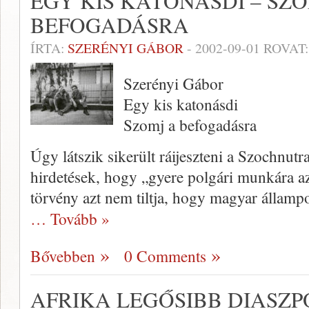
EGY KIS KATONÁSDI – SZO
BEFOGADÁSRA
ÍRTA:
SZERÉNYI GÁBOR
-
2002-09-01
ROVAT
Szerényi Gábor
Egy kis katonásdi
Szomj a befogadásra
Úgy látszik sikerült ráijeszteni a Szochnutr
hirdeté­sek, hogy „gyere polgári munkára az
törvény azt nem tiltja, hogy magyar államp
… Tovább »
Bővebben
0 Comments
AFRIKA LEGŐSIBB DIASZP