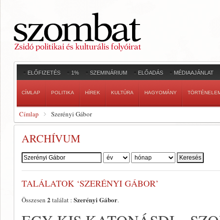
ELŐFIZETÉS
1%
SZEMINÁRIUM
ELŐADÁS
MÉDIAAJÁNLAT
CÍMLAP
POLITIKA
HÍREK
KULTÚRA
HAGYOMÁNY
TÖRTÉNELE
Címlap
Szerényi Gábor
ARCHÍVUM
Szerző:
TALÁLATOK ‘SZERÉNYI GÁBOR’
2
Szerényi Gábor
Összesen
találat :
.