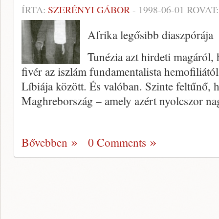
ÍRTA:
SZERÉNYI GÁBOR
-
1998-06-01
ROVAT
Afrika legősibb diaszpórája
Tunézia azt hirdeti magáról, 
fivér az iszlám fundamentalista hemofiliátó
Líbiája között. És va­lóban. Szinte feltűnő,
Maghrebország – amely azért nyolcszor n
Bővebben
0 Comments