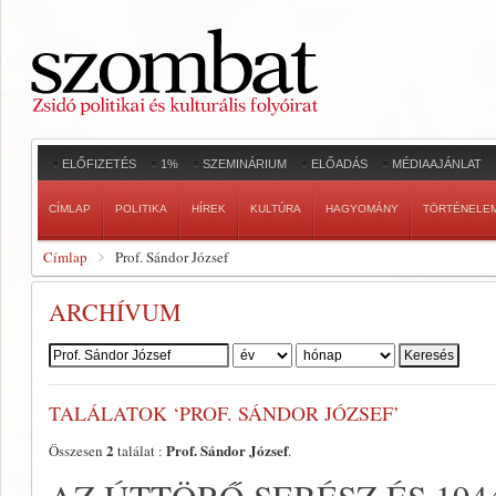
ELŐFIZETÉS
1%
SZEMINÁRIUM
ELŐADÁS
MÉDIAAJÁNLAT
CÍMLAP
POLITIKA
HÍREK
KULTÚRA
HAGYOMÁNY
TÖRTÉNELE
Címlap
Prof. Sándor József
ARCHÍVUM
Szerző:
TALÁLATOK ‘PROF. SÁNDOR JÓZSEF’
2
Prof. Sándor József
Összesen
találat :
.