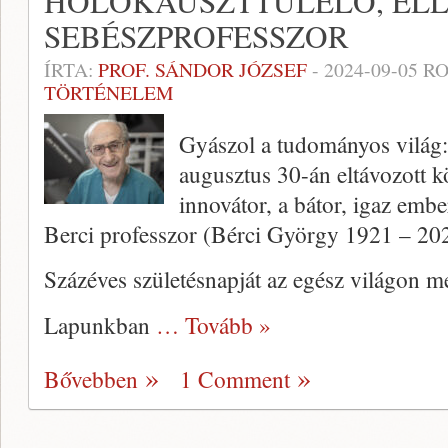
HOLOKAUSZTTÚLÉLŐ, ELL
SEBÉSZPROFESSZOR
ÍRTA:
PROF. SÁNDOR JÓZSEF
-
2024-09-05
RO
TÖRTÉNELEM
Gyászol a tudományos világ:
augusztus 30-án eltávozott k
innovátor, a bátor, igaz embe
Berci professzor (Bérci György 1921 – 20
Százéves születésnapját az egész világon 
Lapunkban
… Tovább »
Bővebben
1 Comment