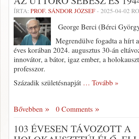
AZ ÚTTÖRŐ SEBÉSZ ÉS 194
ÍRTA:
PROF. SÁNDOR JÓZSEF
-
2025-04-02
RO
George Berci (Bérci Györg
Megrendülve fogadta a hírt 
éves korában 2024. augusztus 30-án eltávoz
innovátor, a bátor, igaz ember, a holokausz
professzor.
Századik születésnapját
… Tovább »
Bővebben
0 Comments
103 ÉVESEN TÁVOZOTT A