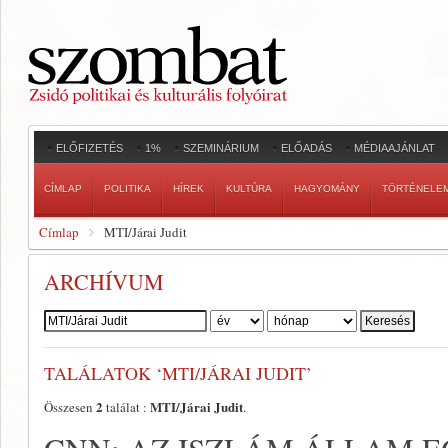
ELŐFIZETÉS
1%
SZEMINÁRIUM
ELŐADÁS
MÉDIAAJÁNLAT
CÍMLAP
POLITIKA
HÍREK
KULTÚRA
HAGYOMÁNY
TÖRTÉNELE
Címlap
MTI/Járai Judit
ARCHÍVUM
Szerző:
TALÁLATOK ‘MTI/JÁRAI JUDIT’
2
MTI/Járai Judit
Összesen
találat :
.