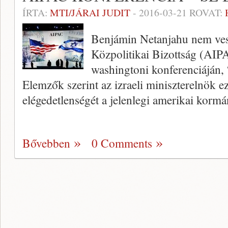
ÍRTA:
MTI/JÁRAI JUDIT
-
2016-03-21
ROVAT:
Benjámin Netanjahu nem vesz
Közpolitikai Bizottság (AIP
washingtoni konferenciáján, 
Elemzők szerint az izraeli miniszterelnök ezz
elégedetlenségét a jelenlegi amerikai kormá
Bővebben
0 Comments