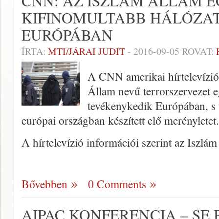
CNN: AZ ISZLÁM ÁLLAM 
KIFINOMULTABB HÁLÓZA
EURÓPÁBAN
ÍRTA:
MTI/JÁRAI JUDIT
-
2016-09-05
ROVAT:
A CNN amerikai hírtelevízió 
Állam nevű terrorszervezet e
tevékenykedik Európában, s
európai országban készített elő merényletet
A hírtelevízió információi szerint az Iszlá
Bővebben
0 Comments
AIPAC KONFERENCIA – SE B