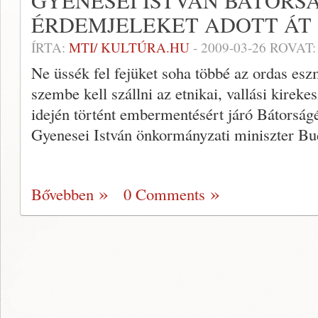
GYENESEI ISTVÁN BÁTORS
ÉRDEMJELEKET ADOTT ÁT
ÍRTA:
MTI/ KULTÚRA.HU
-
2009-03-26
ROVAT
Ne üssék fel fejüket soha többé az ordas esz
szembe kell szállni az etnikai, vallási kirek
idején történt embermentésért járó Bátorság
Gyenesei István önkormányzati miniszter Bu
Bővebben
0 Comments