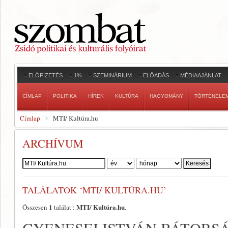
ELŐFIZETÉS
1%
SZEMINÁRIUM
ELŐADÁS
MÉDIAAJÁNLAT
CÍMLAP
POLITIKA
HÍREK
KULTÚRA
HAGYOMÁNY
TÖRTÉNELE
Címlap
MTI/ Kultúra.hu
ARCHÍVUM
Szerző:
TALÁLATOK ‘MTI/ KULTÚRA.HU’
1
MTI/ Kultúra.hu
Összesen
találat :
.