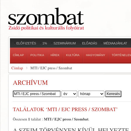
ELŐFIZETÉS
1%
SZEMINÁRIUM
ELŐADÁS
MÉDIAAJÁNLAT
CÍMLAP
POLITIKA
HÍREK
KULTÚRA
HAGYOMÁNY
TÖRTÉNELE
Címlap
MTI / EJC press / Szombat
ARCHÍVUM
Szerző:
TALÁLATOK ‘MTI / EJC PRESS / SZOMBAT’
1
MTI / EJC press / Szombat
Összesen
találat :
.
A SZEJM TÖRVÉNYEN KÍVÜL HELYEZTE