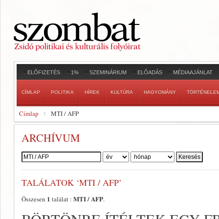
ELŐFIZETÉS
1%
SZEMINÁRIUM
ELŐADÁS
MÉDIAAJÁNLAT
CÍMLAP
POLITIKA
HÍREK
KULTÚRA
HAGYOMÁNY
TÖRTÉNELE
Címlap
MTI / AFP
ARCHÍVUM
Szerző:
TALÁLATOK ‘MTI / AFP’
1
MTI / AFP
Összesen
találat :
.