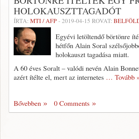
BÖRTÖNRE ÍTÉLTEK EGY F
HOLOKAUSZTTAGADÓT
ÍRTA:
MTI / AFP
-
2019-04-15
ROVAT:
BELFÖL
Egyévi letöltendő börtönre íté
hétfőn Alain Soral szélsőjobbol
holokauszt tagadása miatt.
A 60 éves Soralt – valódi nevén Alain Bonnet
azért ítélte el, mert az internetes
… Tovább 
Bővebben
0 Comments