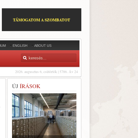
TÁMOGATOM A SZOMBATOT
IUM
ENGLISH
ABOUT US
2026. augusztus 6, csütörtök | 5786. Áv 24
ÚJ
ÍRÁSOK