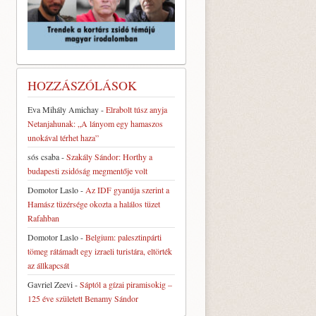
HOZZÁSZÓLÁSOK
Eva Mihály Amichay
-
Elrabolt túsz anyja
Netanjahunak: „A lányom egy hamaszos
unokával térhet haza”
sós csaba
-
Szakály Sándor: Horthy a
budapesti zsidóság megmentője volt
Domotor Laslo
-
Az IDF gyanúja szerint a
Hamász tüzérsége okozta a halálos tüzet
Rafahban
Domotor Laslo
-
Belgium: palesztinpárti
tömeg rátámadt egy izraeli turistára, eltörték
az állkapcsát
Gavriel Zeevi
-
Sáptól a gízai piramisokig –
125 éve született Benamy Sándor