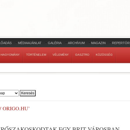
LŐADÁS
MÉDIAAJÁNLAT
GALÉRIA
ARCHÍVUM
MAGAZIN
REPERTÓR
HAGYOMÁNY
TÖRTÉNELEM
VÉLEMÉNY
GASZTRO
KÖZÖSSÉG
 ORIGO.HU’
ERŐSZAKOSKODTAK EGY BRIT VÁROSBAN