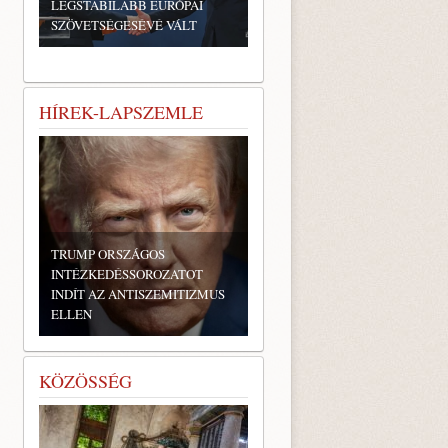
LEGSTABILABB EURÓPAI
SZÖVETSÉGESÉVÉ VÁLT
HÍREK-LAPSZEMLE
TRUMP ORSZÁGOS
INTÉZKEDÉSSOROZATOT
INDÍT AZ ANTISZEMITIZMUS
ELLEN
KÖZÖSSÉG