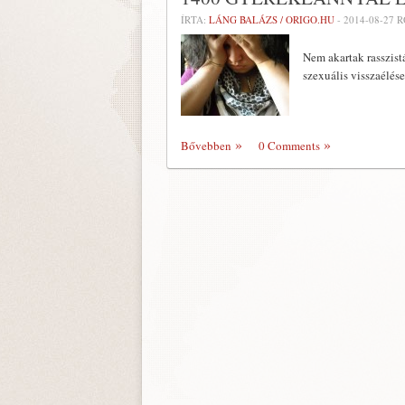
ÍRTA:
LÁNG BALÁZS / ORIGO.HU
-
2014-08-27
R
Nem akartak rasszist
szexuális visszaélés
Bővebben
0 Comments