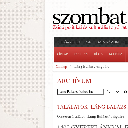
ELŐFIZETÉS
1%
SZEMINÁRIUM
E
CÍMLAP
POLITIKA
HÍREK
KULTÚRA
Címlap
Láng Balázs / origo.hu
ARCHÍVUM
Szerző:
TALÁLATOK ‘LÁNG BALÁZS /
1
Láng Balázs / origo.hu
Összesen
találat :
.
1400 GYEREKLÁNNYAL 