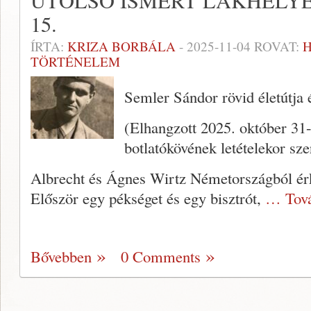
UTOLSÓ ISMERT LAKHELYE
15.
ÍRTA:
KRIZA BORBÁLA
-
2025-11-04
ROVAT:
TÖRTÉNELEM
Semler Sándor rövid életútja 
(Elhangzott 2025. október 31
botlatókövének letételekor sz
Albrecht és Ágnes Wirtz Németországból ér
Először egy pékséget és egy bisztrót,
… Tová
Bővebben
0 Comments