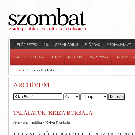
ELŐFIZETÉS
1%
SZEMINÁRIUM
ELŐADÁS
MÉDIAAJÁNLAT
CÍMLAP
POLITIKA
HÍREK
KULTÚRA
HAGYOMÁNY
TÖRTÉNELE
Címlap
Kriza Borbála
ARCHÍVUM
Szerző:
TALÁLATOK ‘KRIZA BORBÁLA’
1
Kriza Borbála
Összesen
találat :
.