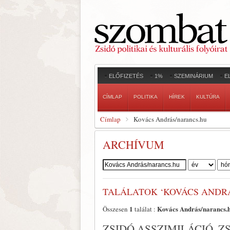
ELŐFIZETÉS
1%
SZEMINÁRIUM
E
CÍMLAP
POLITIKA
HÍREK
KULTÚRA
Címlap
Kovács András/narancs.hu
ARCHÍVUM
Szerző:
TALÁLATOK ‘KOVÁCS ANDR
1
Kovács András/narancs.
Összesen
találat :
ZSIDÓ ASSZIMILÁCIÓ, Z