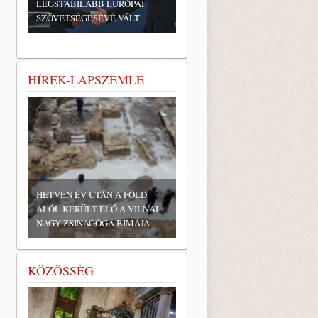
LEGSTABILABB EURÓPAI
SZÖVETSÉGESÉVÉ VÁLT
HÍREK-LAPSZEMLE
HETVEN ÉV UTÁN A FÖLD
ALÓL KERÜLT ELŐ A VILNAI
NAGY ZSINAGÓGA BIMÁJA
KÖZÖSSÉG