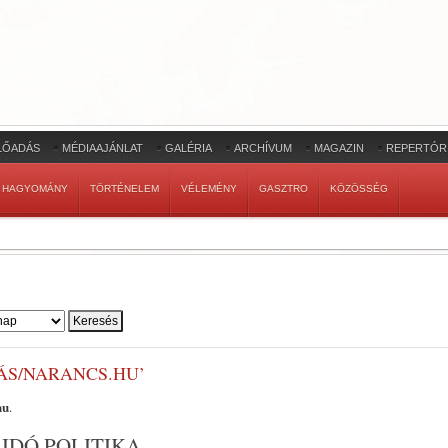
LŐADÁS
MÉDIAAJÁNLAT
GALÉRIA
ARCHÍVUM
MAGAZIN
REPERTÓR
HAGYOMÁNY
TÖRTÉNELEM
VÉLEMÉNY
GASZTRO
KÖZÖSSÉG
ÁS/NARANCS.HU’
hu
.
SIDÓ POLITIKA