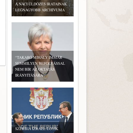
A NÁCI ÜLDÖZÉS IRATAINAK
LEGNAGYOBB ARCHÍVUMA
“TAKARÓ MIHÁLY IMMÁR
SEMMILYEN BEFOLYÁSSAL
NEM BÍR AZ OKTATÁS
IRÁNYÍTÁSÁRA”
SZERBIA IZRAEL EGYIK