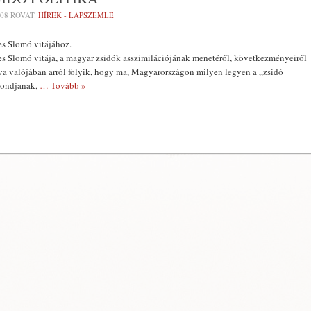
-08
ROVAT:
HÍREK - LAPSZEMLE
es Slomó vitájához.
es Slomó vitája, a magyar zsidók asszimilációjának menetéről, következményeiről
lva valójában arról folyik, hogy ma, Magyarországon milyen legyen a „zsidó
 mondjanak,
… Tovább »