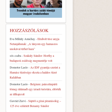
HOZZÁSZÓLÁSOK
Eva Mihály Amichay
-
Elrabolt túsz anyja
Netanjahunak: „A lányom egy hamaszos
unokával térhet haza”
sós csaba
-
Szakály Sándor: Horthy a
budapesti zsidóság megmentője volt
Domotor Laslo
-
Az IDF gyanúja szerint a
Hamász tüzérsége okozta a halálos tüzet
Rafahban
Domotor Laslo
-
Belgium: palesztinpárti
tömeg rátámadt egy izraeli turistára, eltörték
az állkapcsát
Gavriel Zeevi
-
Sáptól a gízai piramisokig –
125 éve született Benamy Sándor