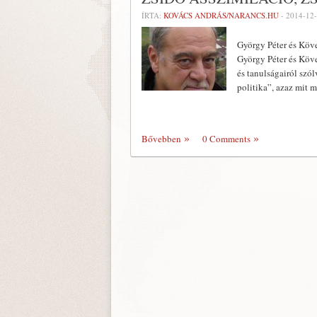
ÍRTA:
KOVÁCS ANDRÁS/NARANCS.HU
-
2014-12
György Péter és Köv
György Péter és Köv
és tanulságairól szó
politika”, azaz mit
Bővebben
0 Comments