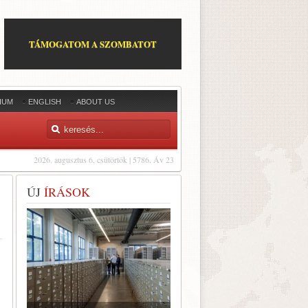
TÁMOGATOM A SZOMBATOT
IUM
ENGLISH
ABOUT US
2026. augusztus 6, csütörtök | 5786. Áv 23
ÚJ
ÍRÁSOK