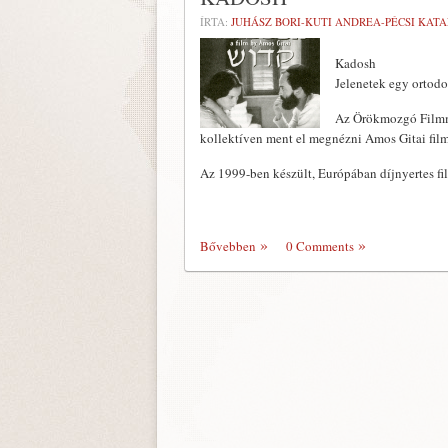
ÍRTA:
JUHÁSZ BORI-KUTI ANDREA-PÉCSI KATA
Kadosh
Jelenetek egy ortod
Az Örökmozgó Filmmúz
kollektíven ment el meg­nézni Amos Gitai film
Az 1999-ben készült, Európában díjnyertes 
Bővebben
0 Comments