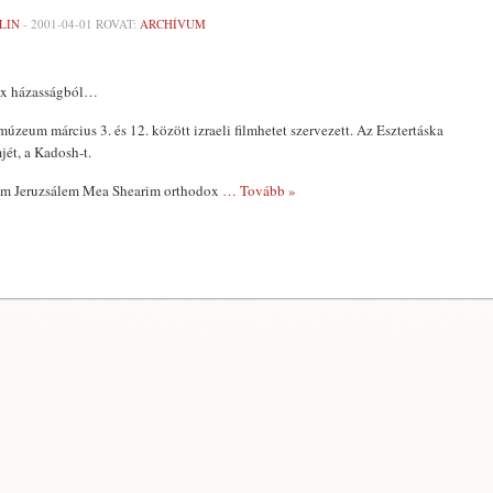
LIN
-
2001-04-01
ROVAT:
ARCHÍVUM
ox házasságból…
eum március 3. és 12. között izraeli filmhetet szervezett. Az Esztertáska
jét, a Kadosh-t.
film Jeruzsálem Mea Shearim orthodox
… Tovább »