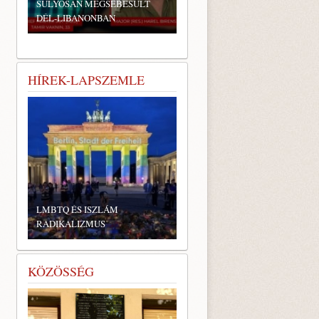
SÚLYOSAN MEGSEBESÜLT
DÉL-LIBANONBAN
HÍREK-LAPSZEMLE
LMBTQ ÉS ISZLÁM
RADIKALIZMUS
KÖZÖSSÉG