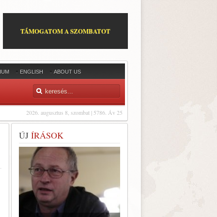
TÁMOGATOM A SZOMBATOT
IUM
ENGLISH
ABOUT US
2026. augusztus 8, szombat | 5786. Áv 25
ÚJ
ÍRÁSOK