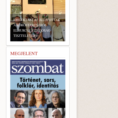
EMLÉKTÁBLÁT ÁLLÍTOTTAK
A KÖRÖSTARCSÁRÓL
ELHURCOLT ZSIDÓSÁG
TISZTELETÉRE
MEGJELENT