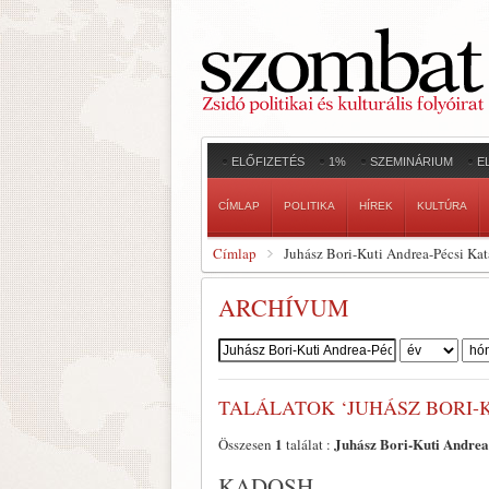
ELŐFIZETÉS
1%
SZEMINÁRIUM
E
CÍMLAP
POLITIKA
HÍREK
KULTÚRA
Címlap
Juhász Bori-Kuti Andrea-Pécsi Kat
ARCHÍVUM
Szerző:
TALÁLATOK ‘JUHÁSZ BORI-K
1
Juhász Bori-Kuti Andrea
Összesen
találat :
KADOSH