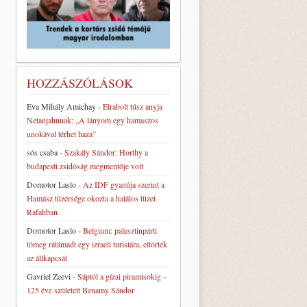
HOZZÁSZÓLÁSOK
Eva Mihály Amichay
-
Elrabolt túsz anyja
Netanjahunak: „A lányom egy hamaszos
unokával térhet haza”
sós csaba
-
Szakály Sándor: Horthy a
budapesti zsidóság megmentője volt
Domotor Laslo
-
Az IDF gyanúja szerint a
Hamász tüzérsége okozta a halálos tüzet
Rafahban
Domotor Laslo
-
Belgium: palesztinpárti
tömeg rátámadt egy izraeli turistára, eltörték
az állkapcsát
Gavriel Zeevi
-
Sáptól a gízai piramisokig –
125 éve született Benamy Sándor