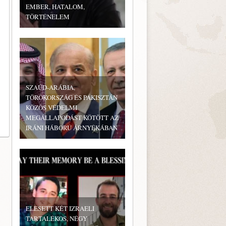
EMBER, HATALOM,
TÖRTÉNELEM
SZAÚD-ARÁBIA,
TÖRÖKORSZÁG ÉS PAKISZTÁN
KÖZÖS VÉDELMI
MEGÁLLAPODÁST KÖTÖTT AZ
IRÁNI HÁBORÚ ÁRNYÉKÁBAN
ELESETT KÉT IZRAELI
TARTALÉKOS, NÉGY