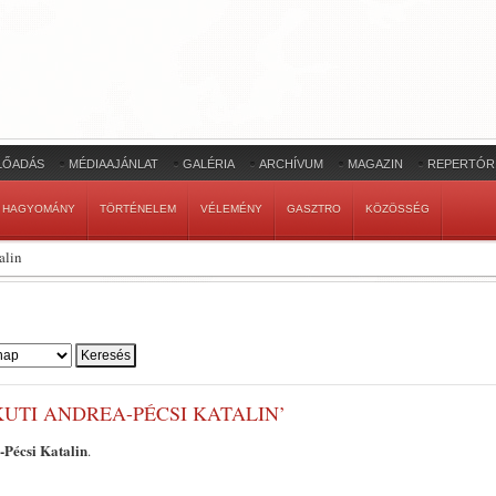
LŐADÁS
MÉDIAAJÁNLAT
GALÉRIA
ARCHÍVUM
MAGAZIN
REPERTÓR
HAGYOMÁNY
TÖRTÉNELEM
VÉLEMÉNY
GASZTRO
KÖZÖSSÉG
alin
UTI ANDREA-PÉCSI KATALIN’
-Pécsi Katalin
.