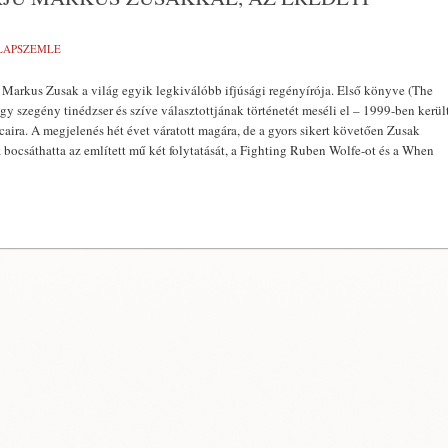
 LAPSZEMLE
 Markus Zusak a világ egyik legkiválóbb ifjúsági regényírója. Első könyve (The
y szegény tinédzser és szíve választottjának történetét meséli el – 1999-ben kerül
aira. A megjelenés hét évet váratott magára, de a gyors sikert követően Zusak
a bocsáthatta az említett mű két folytatását, a Fighting Ruben Wolfe-ot és a When