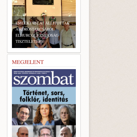
EMLÉKTÁBLÁT ÁLLÍTOTTAK
A KÖRÖSTARCSÁRÓL
ELHURCOLT ZSIDÓSÁG
TISZTELETÉRE
MEGJELENT