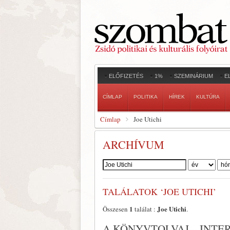
ELŐFIZETÉS
1%
SZEMINÁRIUM
E
CÍMLAP
POLITIKA
HÍREK
KULTÚRA
Címlap
Joe Utichi
ARCHÍVUM
Szerző:
TALÁLATOK ‘JOE UTICHI’
1
Joe Utichi
Összesen
találat :
.
A KÖNYVTOLVAJ – INTE