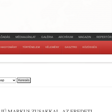
LŐADÁS
MÉDIAAJÁNLAT
GALÉRIA
ARCHÍVUM
MAGAZIN
REPERTÓR
HAGYOMÁNY
TÖRTÉNELEM
VÉLEMÉNY
GASZTRO
KÖZÖSSÉG
RJÚ MARKUS ZUSAKKAL, AZ EREDETI