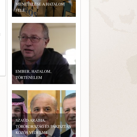
MENETELÉSE A HATALOM
FELÉ
t
EMBER, HATALOM,
TÖRTÉNELEM
SZAÚD-ARÁBIA,
TÖRÖKORSZÁG ÉS PAKISZTÁN
KÖZÖS VÉDELMI