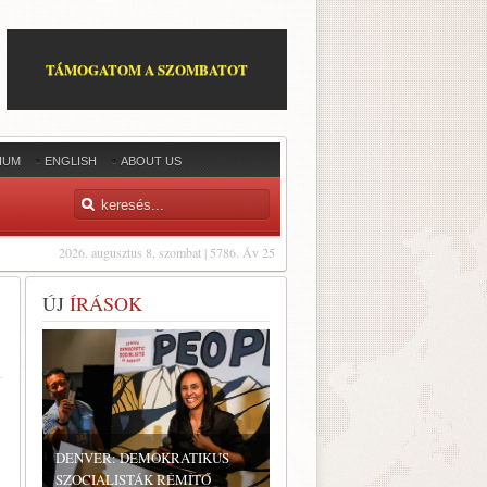
TÁMOGATOM A SZOMBATOT
IUM
ENGLISH
ABOUT US
2026. augusztus 8, szombat | 5786. Áv 25
ÚJ
ÍRÁSOK
DENVER: DEMOKRATIKUS
SZOCIALISTÁK RÉMÍTŐ