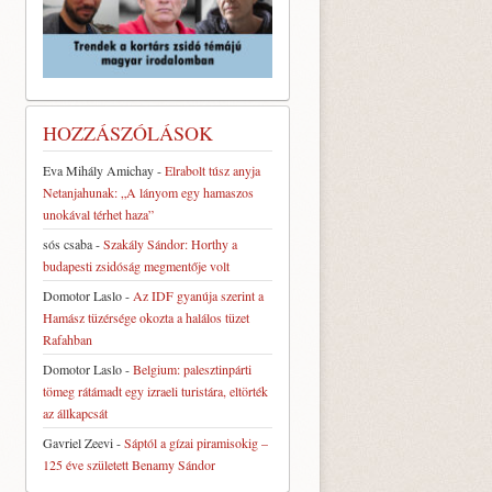
HOZZÁSZÓLÁSOK
Eva Mihály Amichay
-
Elrabolt túsz anyja
Netanjahunak: „A lányom egy hamaszos
unokával térhet haza”
sós csaba
-
Szakály Sándor: Horthy a
budapesti zsidóság megmentője volt
Domotor Laslo
-
Az IDF gyanúja szerint a
Hamász tüzérsége okozta a halálos tüzet
Rafahban
Domotor Laslo
-
Belgium: palesztinpárti
tömeg rátámadt egy izraeli turistára, eltörték
az állkapcsát
Gavriel Zeevi
-
Sáptól a gízai piramisokig –
125 éve született Benamy Sándor