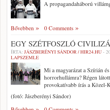
A propagandaháború villám
Bővebben
0 Comments
EGY SZÉTFOSZLÓ CIVILIZ
ÍRTA:
JÁSZBERÉNYI SÁNDOR / HIR24.HU
-
2
LAPSZEMLE
Mi a magyarázat a Szírián é
horrorhullámra? Régen látott
provokatívabb írás a Közel-K
(fotó: Jászberényi Sándor)
Bővebben
0 Comments