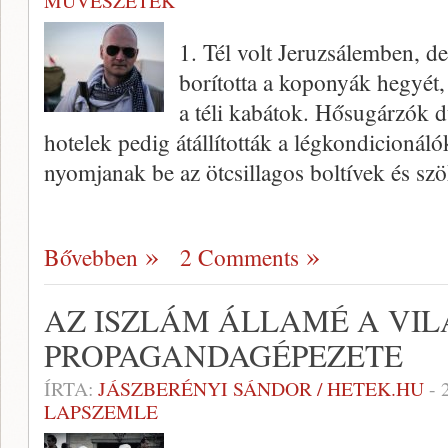
MŰVÉSZETEK
1. Tél volt Jeruzsálemben, 
borította a koponyák hegyét,
a téli kabátok. Hősugárzók d
hotelek pedig átállították a légkondicionál
nyomjanak be az ötcsillagos boltívek és szö
Bővebben
2 Comments
AZ ISZLÁM ÁLLAMÉ A VI
PROPAGANDAGÉPEZETE
ÍRTA:
JÁSZBERÉNYI SÁNDOR / HETEK.HU
-
LAPSZEMLE