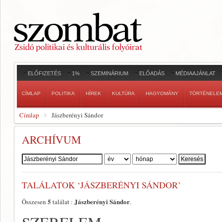
ELŐFIZETÉS
1%
SZEMINÁRIUM
ELŐADÁS
MÉDIAAJÁNLAT
CÍMLAP
POLITIKA
HÍREK
KULTÚRA
HAGYOMÁNY
TÖRTÉNELE
Címlap
Jászberényi Sándor
ARCHÍVUM
Szerző:
TALÁLATOK ‘JÁSZBERÉNYI SÁNDOR’
5
Jászberényi Sándor
Összesen
találat :
.