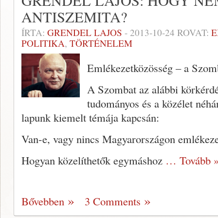
GRENDEL LAJOS: HOGY N
ANTISZEMITA?
ÍRTA:
GRENDEL LAJOS
-
2013-10-24
ROVAT:
E
POLITIKA
,
TÖRTÉNELEM
Emlékezetközösség – a Szomb
A Szombat az alábbi körkérdés
tudományos és a közélet néhá
lapunk kiemelt témája kapcsán:
Van-e, vagy nincs Magyarországon emlékez
Hogyan közelíthetők egymáshoz
… Tovább 
Bővebben
3 Comments