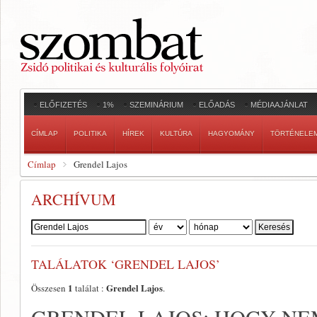
ELŐFIZETÉS
1%
SZEMINÁRIUM
ELŐADÁS
MÉDIAAJÁNLAT
CÍMLAP
POLITIKA
HÍREK
KULTÚRA
HAGYOMÁNY
TÖRTÉNELE
Címlap
Grendel Lajos
ARCHÍVUM
Szerző:
TALÁLATOK ‘GRENDEL LAJOS’
1
Grendel Lajos
Összesen
találat :
.