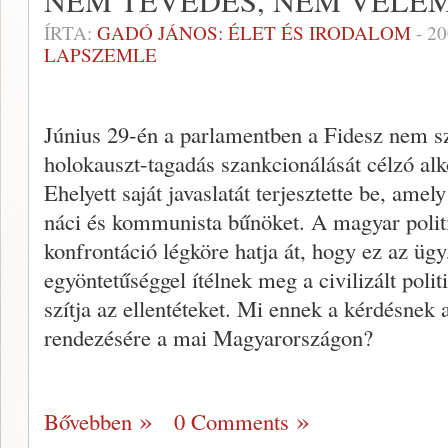
NEM TÉVEDÉS, NEM VÉLE
ÍRTA:
GADÓ JÁNOS: ÉLET ÉS IRODALOM
-
20
LAPSZEMLE
Június 29-én a parlamentben a Fidesz nem 
holokauszt-tagadás szankcionálását célzó al
Ehelyett saját javaslatát terjesztette be, amel
náci és kommunista bűnöket. A magyar politik
konfrontáció légköre hatja át, hogy ez az ügy
egyöntetűséggel ítélnek meg a civilizált poli
szítja az ellentéteket. Mi ennek a kérdésnek 
rendezésére a mai Magyarországon?
Bővebben
0 Comments