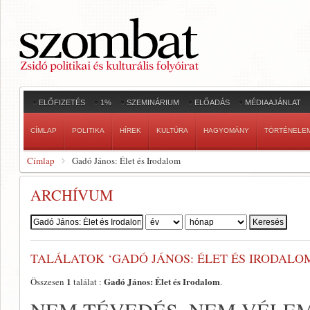
ELŐFIZETÉS
1%
SZEMINÁRIUM
ELŐADÁS
MÉDIAAJÁNLAT
CÍMLAP
POLITIKA
HÍREK
KULTÚRA
HAGYOMÁNY
TÖRTÉNELE
Címlap
Gadó János: Élet és Irodalom
ARCHÍVUM
Szerző:
TALÁLATOK ‘GADÓ JÁNOS: ÉLET ÉS IRODALO
1
Gadó János: Élet és Irodalom
Összesen
találat :
.