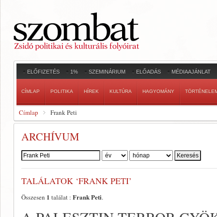
ELŐFIZETÉS
1%
SZEMINÁRIUM
ELŐADÁS
MÉDIAAJÁNLAT
CÍMLAP
POLITIKA
HÍREK
KULTÚRA
HAGYOMÁNY
TÖRTÉNELE
Címlap
Frank Peti
ARCHÍVUM
Szerző:
TALÁLATOK ‘FRANK PETI’
1
Frank Peti
Összesen
találat :
.