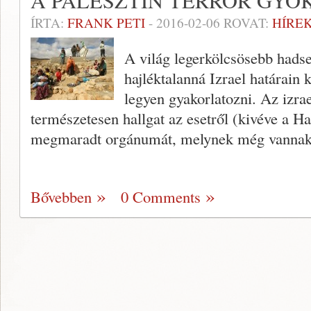
A PALESZTIN TERROR GYÖ
ÍRTA:
FRANK PETI
-
2016-02-06
ROVAT:
HÍREK
A világ legerkölcsösebb hads
hajléktalanná Izrael határain 
legyen gyakorlatozni. Az izrae
természetesen hallgat az esetről (kivéve a Ha
megmaradt orgánumát, melynek még vanna
Bővebben
0 Comments