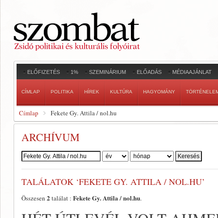
ELŐFIZETÉS
1%
SZEMINÁRIUM
ELŐADÁS
MÉDIAAJÁNLAT
CÍMLAP
POLITIKA
HÍREK
KULTÚRA
HAGYOMÁNY
TÖRTÉNELE
Címlap
Fekete Gy. Attila / nol.hu
ARCHÍVUM
Szerző:
TALÁLATOK ‘FEKETE GY. ATTILA / NOL.HU’
2
Fekete Gy. Attila / nol.hu
Összesen
találat :
.