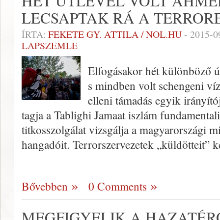
HÉT ÚTLEVÉL VOLT AHMED
LECSAPTAK RÁ A TERROR
ÍRTA:
FEKETE GY. ATTILA / NOL.HU
-
2015-0
LAPSZEMLE
Elfogásakor hét különböző út
s mindben volt schengeni ví
elleni támadás egyik irányító
tagja a Tablighi Jamaat iszlám fundamentali
titkosszolgálat vizsgálja a magyarországi
hangadóit. Terrorszervezetek „küldötteit” k
Bővebben
0 Comments
MEGFIGYELIK A HAZATÉR