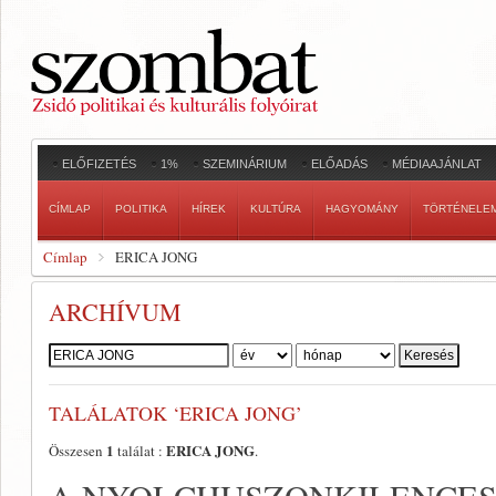
ELŐFIZETÉS
1%
SZEMINÁRIUM
ELŐADÁS
MÉDIAAJÁNLAT
CÍMLAP
POLITIKA
HÍREK
KULTÚRA
HAGYOMÁNY
TÖRTÉNELE
Címlap
ERICA JONG
ARCHÍVUM
Szerző:
TALÁLATOK ‘ERICA JONG’
1
ERICA JONG
Összesen
találat :
.