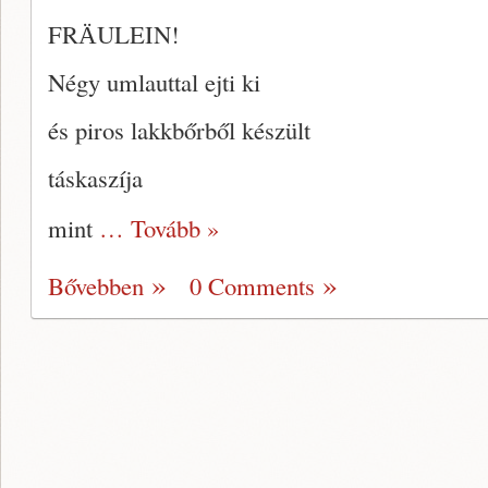
FRӒULEIN!
Négy umlauttal ejti ki
és piros lakkbőrből készült
táskaszíja
mint
… Tovább »
Bővebben
0 Comments