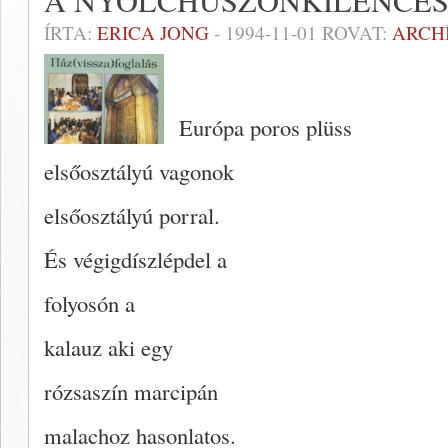
A NYOLCHUSZONKILENCES
ÍRTA:
ERICA JONG
-
1994-11-01
ROVAT:
ARCH
Európa poros plüss
elsőosztályú vagonok
elsőosztályú porral.
És végigdíszlépdel a
folyosón a
kalauz aki egy
rózsaszín marcipán
malachoz hasonlatos.