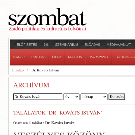
ELŐFIZETÉS
1%
SZEMINÁRIUM
ELŐADÁS
MÉDIAAJÁNLAT
CÍMLAP
POLITIKA
HÍREK
KULTÚRA
HAGYOMÁNY
TÖRTÉNELE
Címlap
Dr. Kováts István
ARCHÍVUM
Szerző:
TALÁLATOK ‘DR. KOVÁTS ISTVÁN’
1
Dr. Kováts István
Összesen
találat :
.