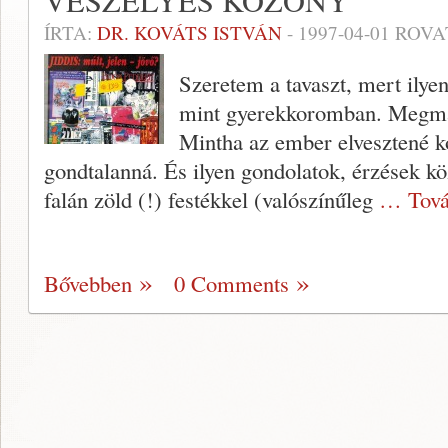
VESZÉLYES KÖZÖNY
ÍRTA:
DR. KOVÁTS ISTVÁN
-
1997-04-01
ROVA
Szeretem a tavaszt, mert ilye
mint gyerekkorom­ban. Megma
Mintha az ember elvesztené k
gondtalanná. És ilyen gondolatok, érzések k
falán zöld (!) festékkel (valószínűleg
… Tová
Bővebben
0 Comments