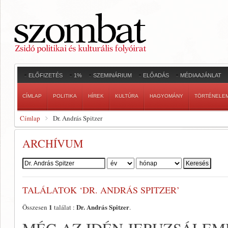
ELŐFIZETÉS
1%
SZEMINÁRIUM
ELŐADÁS
MÉDIAAJÁNLAT
CÍMLAP
POLITIKA
HÍREK
KULTÚRA
HAGYOMÁNY
TÖRTÉNELE
Címlap
Dr. András Spitzer
ARCHÍVUM
Szerző:
TALÁLATOK ‘DR. ANDRÁS SPITZER’
1
Dr. András Spitzer
Összesen
találat :
.