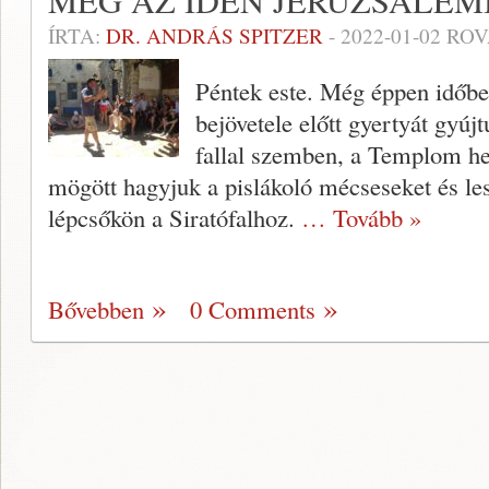
MÉG AZ IDÉN JERUZSÁLE
ÍRTA:
DR. ANDRÁS SPITZER
-
2022-01-02
ROV
Péntek este. Még éppen időben
bejövetele előtt gyertyát gyú
fallal szemben, a Templom 
mögött hagyjuk a pislákoló mécseseket és le
lépcsőkön a Siratófalhoz.
… Tovább »
Bővebben
0 Comments