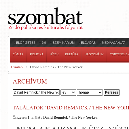
ELŐFIZETÉS
1%
SZEMINÁRIUM
ELŐADÁS
MÉDIAAJÁNLAT
CÍMLAP
POLITIKA
HÍREK
KULTÚRA
HAGYOMÁNY
TÖRTÉNELE
Címlap
David Remnick / The New Yorker
ARCHÍVUM
Szerző:
TALÁLATOK ‘DAVID REMNICK / THE NEW YOR
1
David Remnick / The New Yorker
Összesen
találat :
.