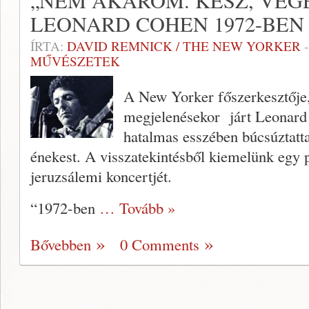
„NEM AKAROM. KÉSZ, VÉGE
LEONARD COHEN 1972-BEN
ÍRTA:
DAVID REMNICK / THE NEW YORKER
MŰVÉSZETEK
A New Yorker főszerkesztője
megjelenésekor járt Leonard C
hatalmas esszében búcsúztatta 
énekest. A visszatekintésből kiemelünk egy 
jeruzsálemi koncertjét.
“1972-ben
… Tovább »
Bővebben
0 Comments