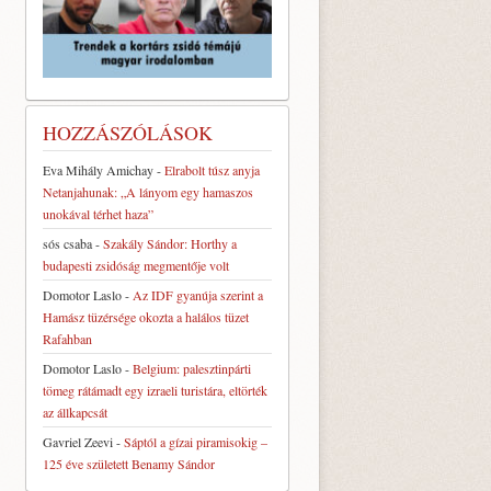
HOZZÁSZÓLÁSOK
Eva Mihály Amichay
-
Elrabolt túsz anyja
Netanjahunak: „A lányom egy hamaszos
unokával térhet haza”
sós csaba
-
Szakály Sándor: Horthy a
budapesti zsidóság megmentője volt
Domotor Laslo
-
Az IDF gyanúja szerint a
Hamász tüzérsége okozta a halálos tüzet
Rafahban
Domotor Laslo
-
Belgium: palesztinpárti
tömeg rátámadt egy izraeli turistára, eltörték
az állkapcsát
Gavriel Zeevi
-
Sáptól a gízai piramisokig –
125 éve született Benamy Sándor