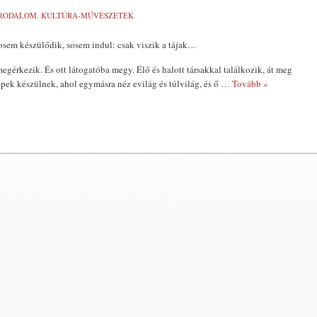
IRODALOM
,
KULTÚRA-MŰVÉSZETEK
osem készülődik, sosem indul: csak viszik a tájak…
egérkezik. És ott látogatóba megy. Élő és halott társakkal találkozik, át meg
épek készülnek, ahol egymásra néz evilág és túlvilág, és ő
… Tovább »