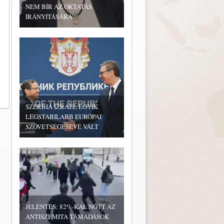
NEM BÍR AZ OKTATÁS
IRÁNYÍTÁSÁRA”
SZERBIA IZRAEL EGYIK
LEGSTABILABB EURÓPAI
SZÖVETSÉGESÉVÉ VÁLT
JELENTÉS: 82%-KAL NŐTT AZ
ANTISZEMITA TÁMADÁSOK