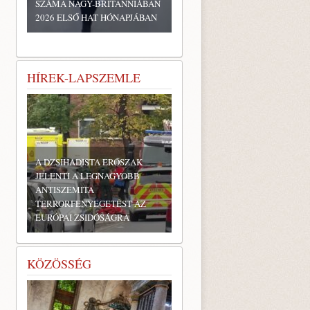
SZÁMA NAGY-BRITANNIÁBAN
2026 ELSŐ HAT HÓNAPJÁBAN
HÍREK-LAPSZEMLE
A DZSIHADISTA ERŐSZAK
JELENTI A LEGNAGYOBB
ANTISZEMITA
TERRORFENYEGETÉST AZ
EURÓPAI ZSIDÓSÁGRA
KÖZÖSSÉG