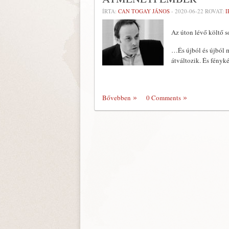
ÍRTA:
CAN TOGAY JÁNOS
-
2020-06-22
ROVAT:
Az úton lévő költő s
…És újból és újból m
átváltozik. És fényk
Bővebben
0 Comments