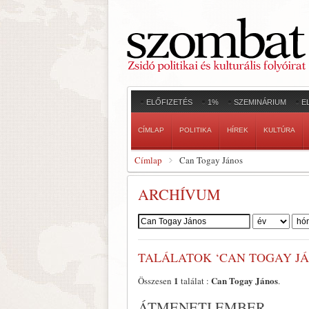
ELŐFIZETÉS
1%
SZEMINÁRIUM
E
CÍMLAP
POLITIKA
HÍREK
KULTÚRA
Címlap
Can Togay János
ARCHÍVUM
Szerző:
TALÁLATOK ‘CAN TOGAY JÁ
1
Can Togay János
Összesen
találat :
.
ÁTMENETI EMBER