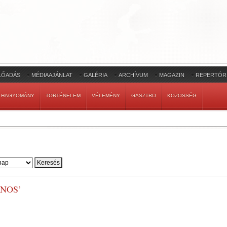
LŐADÁS
MÉDIAAJÁNLAT
GALÉRIA
ARCHÍVUM
MAGAZIN
REPERTÓR
HAGYOMÁNY
TÖRTÉNELEM
VÉLEMÉNY
GASZTRO
KÖZÖSSÉG
NOS’