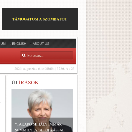
TÁMOGATOM A SZOMBATOT
IUM
ENGLISH
ABOUT US
2026. augusztus 6, csütörtök | 5786. Áv 23
ÚJ
ÍRÁSOK
“TAKARÓ MIHÁLY IMMÁR
SEMMILYEN BEFOLYÁSSAL