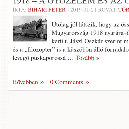
1918 – A GYŐZELEM ÉS AZ
ÍRTA:
BIHARI PÉTER
-
2019-01-21
ROVAT:
TÖ
Utólag jól látszik, hogy az ös
Magyarország 1918 nyarára–ősz
került. Jászi Oszkár szerint m
és a „filozopter” is a küszöbön álló forradal
levegő puskaporossá
… Tovább »
Bővebben
0 Comments