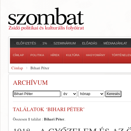
ELŐFIZETÉS
1%
SZEMINÁRIUM
ELŐADÁS
MÉDIAAJÁNLAT
CÍMLAP
POLITIKA
HÍREK
KULTÚRA
HAGYOMÁNY
TÖRTÉNELE
Címlap
Bihari Péter
ARCHÍVUM
Szerző:
TALÁLATOK ‘BIHARI PÉTER’
1
Bihari Péter
Összesen
találat :
.