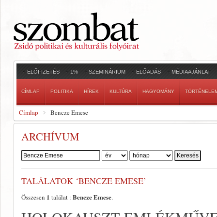
ELŐFIZETÉS
1%
SZEMINÁRIUM
ELŐADÁS
MÉDIAAJÁNLAT
CÍMLAP
POLITIKA
HÍREK
KULTÚRA
HAGYOMÁNY
TÖRTÉNELE
Címlap
Bencze Emese
ARCHÍVUM
Szerző:
TALÁLATOK ‘BENCZE EMESE’
1
Bencze Emese
Összesen
találat :
.