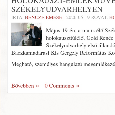
HOLOKAUSZT-EMLÉKMŰVE
SZÉKELYUDVARHELYEN
ÍRTA:
BENCZE EMESE
-
2026-05-19
ROVAT:
H
Május 19-én, a ma is élő Szé
holokauszttúlélő, Gold Renée 
Székelyudvarhely első álland
Baczkamadarasi Kis Gergely Református Ko
Megható, személyes hangulatú megemlékez
Bővebben
0 Comments