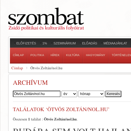
ELŐFIZETÉS
1%
SZEMINÁRIUM
ELŐADÁS
MÉDIAAJÁNLAT
CÍMLAP
POLITIKA
HÍREK
KULTÚRA
HAGYOMÁNY
TÖRTÉNELE
Címlap
Ötvös Zoltán/nol.hu
ARCHÍVUM
Szerző:
TALÁLATOK ‘ÖTVÖS ZOLTÁN/NOL.HU’
1
Ötvös Zoltán/nol.hu
Összesen
találat :
.