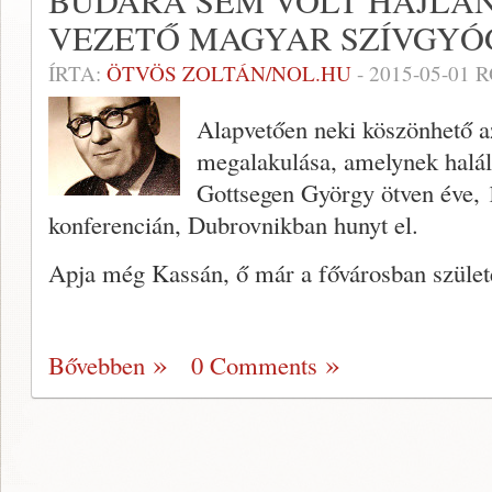
BUDÁRA SEM VOLT HAJLAN
VEZETŐ MAGYAR SZÍVGYÓ
ÍRTA:
ÖTVÖS ZOLTÁN/NOL.HU
-
2015-05-01
R
Alapvetően neki köszönhető a
megalakulása, amelynek halálá
Gottsegen György ötven éve, 
konferencián, Dubrovnikban hunyt el.
Apja még Kassán, ő már a fővárosban szület
Bővebben
0 Comments