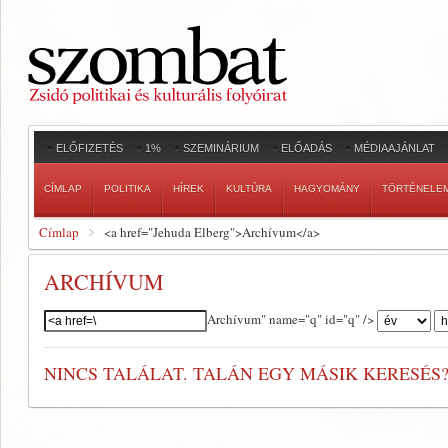
ELŐFIZETÉS
1%
SZEMINÁRIUM
ELŐADÁS
MÉDIAAJÁNLAT
CÍMLAP
POLITIKA
HÍREK
KULTÚRA
HAGYOMÁNY
TÖRTÉNELE
Címlap
<a href="Jehuda Elberg">Archívum</a>
ARCHÍVUM
Szerző:
Archívum" name="q" id="q" />
NINCS TALÁLAT. TALÁN EGY MÁSIK KERESÉS