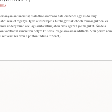
TIKA
harsányan antiszemita) családból származó fiatalember és egy zsidó lány
alábbi részlet regénye. Igaz, a főszereplők hitehagyottak ebbéli minőségükben, és
árosi underground alvilági szubkultúrájában érzik igazán jól magukat. Ámde a
on váratlanul ismeretlen helyre költözik; vége szakad az idillnek. A fiú persze nem
 kedvesét (és ezen a ponton indul a történet).