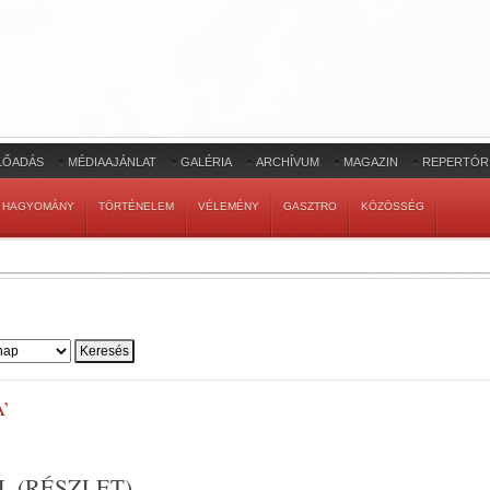
LŐADÁS
MÉDIAAJÁNLAT
GALÉRIA
ARCHÍVUM
MAGAZIN
REPERTÓR
HAGYOMÁNY
TÖRTÉNELEM
VÉLEMÉNY
GASZTRO
KÖZÖSSÉG
’
 (RÉSZLET)