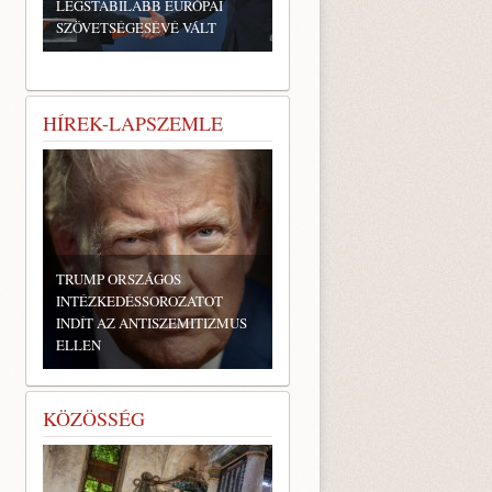
LEGSTABILABB EURÓPAI
SZÖVETSÉGESÉVÉ VÁLT
HÍREK-LAPSZEMLE
TRUMP ORSZÁGOS
INTÉZKEDÉSSOROZATOT
INDÍT AZ ANTISZEMITIZMUS
ELLEN
KÖZÖSSÉG