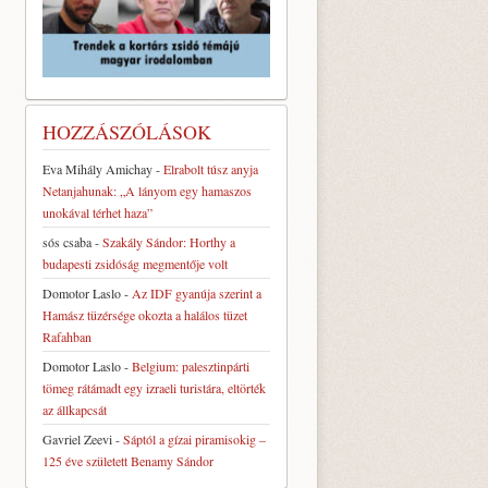
HOZZÁSZÓLÁSOK
Eva Mihály Amichay
-
Elrabolt túsz anyja
Netanjahunak: „A lányom egy hamaszos
unokával térhet haza”
sós csaba
-
Szakály Sándor: Horthy a
budapesti zsidóság megmentője volt
Domotor Laslo
-
Az IDF gyanúja szerint a
Hamász tüzérsége okozta a halálos tüzet
Rafahban
Domotor Laslo
-
Belgium: palesztinpárti
tömeg rátámadt egy izraeli turistára, eltörték
az állkapcsát
Gavriel Zeevi
-
Sáptól a gízai piramisokig –
125 éve született Benamy Sándor