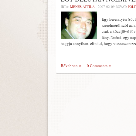
ÍRTA:
MÉNES ATTILA
-
2007-02-09
ROVAT:
POLI
Egy keresztyén (sőt 
szerelméről szól az 
csak a közeljövő főv
lány, Noémi, egy nap
hagyja annyiban, elindul, hogy visszaszerezze
Bővebben
0 Comments