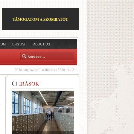
TÁMOGATOM A SZOMBATOT
IUM
ENGLISH
ABOUT US
2026. augusztus 6, csütörtök | 5786. Áv 24
ÚJ
ÍRÁSOK