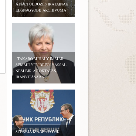
A NÁCI ÜLDÖZÉS IRATAINAK
LEGNAGYOBB ARCHÍVUMA
“TAKARÓ MIHÁLY IMMÁR
SEMMILYEN BEFOLYÁSSAL
NEM BÍR AZ OKTATÁS
IRÁNYÍTÁSÁRA”
SZERBIA IZRAEL EGYIK