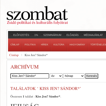
ELŐFIZETÉS
1%
SZEMINÁRIUM
ELŐADÁS
MÉDIAAJÁNLAT
CÍMLAP
POLITIKA
HÍREK
KULTÚRA
HAGYOMÁNY
TÖRTÉNELE
Címlap
Kiss Jen? Sándor*
ARCHÍVUM
Szerző:
TALÁLATOK ‘ KISS JEN? SÁNDOR*’
1
Kiss Jen? Sándor*
Összesen
találat :
.