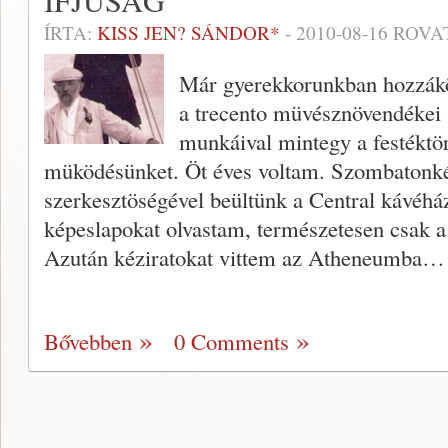
IFJUSÁG
ÍRTA:
KISS JEN? SÁNDOR*
-
2010-08-16
ROVA
Már gyerekkorunkban hozzákö
a trecento müvésznövendékei 
munkáival mintegy a festéktör
müködésünket. Öt éves voltam. Szombatonké
szerkesztöségével beültünk a Central kávéhá
képeslapokat olvastam, természetesen csak a
Azután kéziratokat vittem az Atheneumba
Bővebben
0 Comments