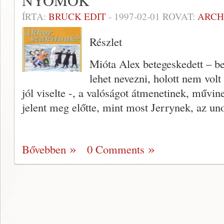
NYOMOK
ÍRTA:
BRUCK EDIT
-
1997-02-01
ROVAT:
ARCH
Részlet
Mióta Alex betegeskedett – b
lehet nevezni, holott nem volt
jól viselte -, a valóságot átmenetinek, művin
jelent meg előtte, mint most Jerrynek, az un
Bővebben
0 Comments