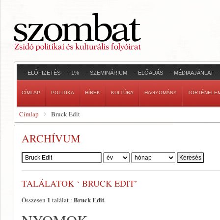
ELŐFIZETÉS
1%
SZEMINÁRIUM
ELŐADÁS
MÉDIAAJÁNLAT
CÍMLAP
POLITIKA
HÍREK
KULTÚRA
HAGYOMÁNY
TÖRTÉNELE
Címlap
Bruck Edit
ARCHÍVUM
Szerző:
TALÁLATOK ‘ BRUCK EDIT’
1
Bruck Edit
Összesen
találat :
.